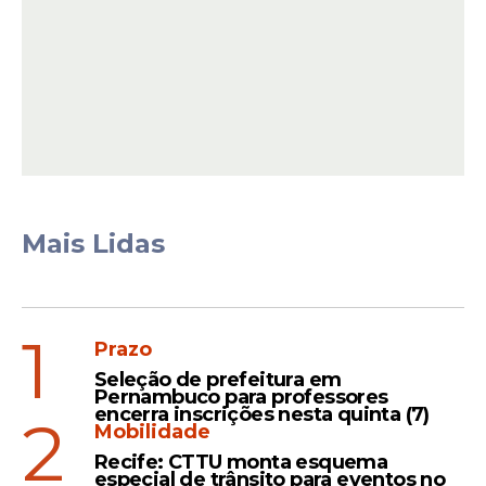
Segundo a governadora, o estado segue
em alerta máximo, com equipes
mobilizadas para monitorar os pontos
Mais Lidas
críticos e atuar de forma rápida para
minimizar os impactos causados pelas
chuvas.
1
Prazo
Seleção de prefeitura em
Pernambuco para professores
encerra inscrições nesta quinta (7)
2
Mobilidade
Recife: CTTU monta esquema
especial de trânsito para eventos no