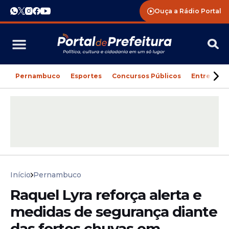
Ouça a Rádio Portal
Pernambuco
Esportes
Concursos Públicos
Entreteni
Início
Pernambuco
Raquel Lyra reforça alerta e
medidas de segurança diante
das fortes chuvas em