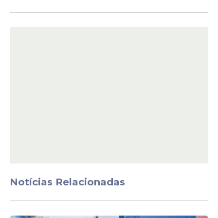
Raquel Lyra destacou ainda que os órgãos
de proteção e assistência estão em
prontidão para atender emergências e
prestar apoio às comunidades afetadas. Ela
reforçou que qualquer situação de risco
deve ser comunicada imediatamente à
Defesa Civil para que as medidas
necessárias sejam tomadas sem demora.
Notícias Relacionadas