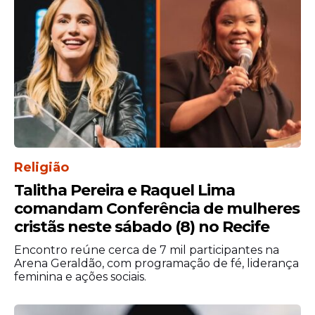
condições atmosféricas.
Religião
Talitha Pereira e Raquel Lima
comandam Conferência de mulheres
cristãs neste sábado (8) no Recife
Portanto, a principal recomendação é
acompanhar, de forma regular, os
Encontro reúne cerca de 7 mil participantes na
comunicados emitidos pela Defesa Civil de
Arena Geraldão, com programação de fé, liderança
feminina e ações sociais.
cada município. Moradores de áreas
consideradas de risco devem manter
atenção redobrada durante o período de