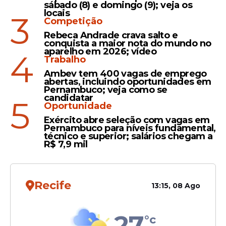
sábado (8) e domingo (9); veja os
locais
3
Competição
Rebeca Andrade crava salto e
conquista a maior nota do mundo no
aparelho em 2026; vídeo
4
Trabalho
A prioridade é garantir a segurança e a
Ambev tem 400 vagas de emprego
abertas, incluindo oportunidades em
proteção da população, principalmente
Pernambuco; veja como se
em áreas mais vulneráveis a alagamentos e
candidatar
5
Oportunidade
deslizamentos.
Exército abre seleção com vagas em
Pernambuco para níveis fundamental,
técnico e superior; salários chegam a
R$ 7,9 mil
Leia Também
Recife
13:15, 08 Ago
Vídeo
Fortes chuvas provocam
27
alagamentos em diferentes
°c