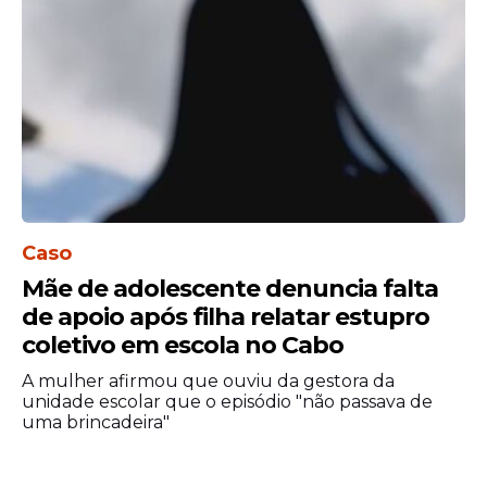
validade do alerta, especialmente em
locais com histórico de ocorrências em
situações semelhantes.
A Defesa Civil também orienta evitar
deslocamentos desnecessários em
momentos de chuva intensa e observar
sinais que possam indicar risco, como
rachaduras em imóveis, movimentação de
Caso
encostas, deslizamentos de terra e
Mãe de adolescente denuncia falta
elevação do nível de rios e canais.
de apoio após filha relatar estupro
coletivo em escola no Cabo
A mulher afirmou que ouviu da gestora da
unidade escolar que o episódio "não passava de
uma brincadeira"