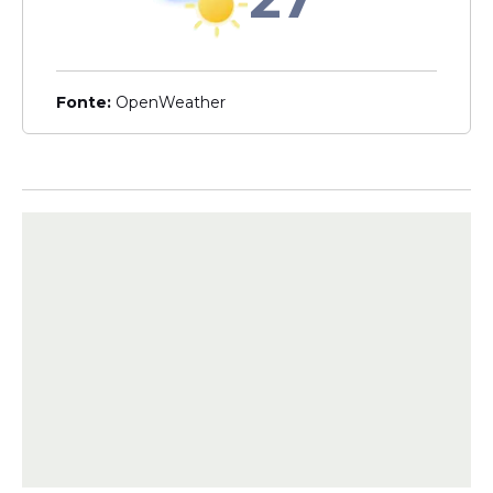
pontos do Grande Recife
nesta quarta-feira (1º
Fonte:
OpenWeather
Clima
Apac confirma
continuidade de chuva
forte nesta quarta (1) em
quatro regiões; saiba quais
Veja Também