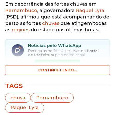
Em decorrência das fortes chuvas em
Pernambuco
, a governadora
Raquel Lyra
(PSD), afirmou que está acompanhando de
perto as fortes
chuvas
que atingem todas
as
regiões
do estado nas últimas horas.
Notícias pelo WhatsApp
Receba as notícias exclusivas do
Portal
de Prefeitura
pelo nosso canal.
Entrar no canal
CONTINUE LENDO...
Por meio de nota divulgada nesta quarta-
TAGS
feira (1º), ela reforçou a importância de que
a população redobre os cuidados e siga
chuva
Pernambuco
rigorosamente as orientações da Defesa
Raquel Lyra
Civil.