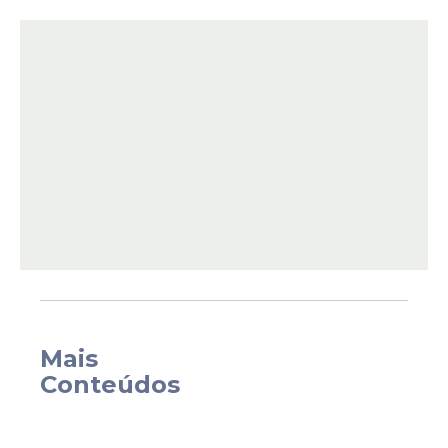
“Estou acompanhando de perto as fortes
chuvas que atingem todas as regiões de
Pernambuco, nas últimas horas. Peço que
Mais
todos redobrem a atenção e sigam as
Conteúdos
orientações da Defesa Civil. Seguimos em
alerta, com as equipes mobilizadas e
atuando para minimizar os impactos e