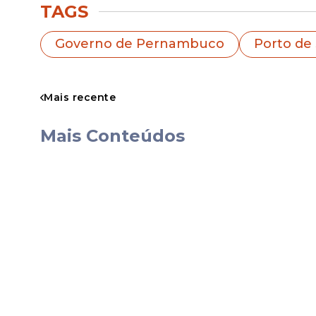
TAGS
Governo de Pernambuco
Porto de
Pernambuco hoje tem o porto mais
brasileiro. Fizemos o dever de cas
Mais recente
externo, a requalificação do molhe
federal, que a gente pudesse ser a
Mais Conteúdos
acontecendo aqui hoje com o novo 
parceria com a APM Terminals, R$ 
próximos 25 anos”
, afirmou a gove
O vice-presidente, Geraldo Alckmin dest