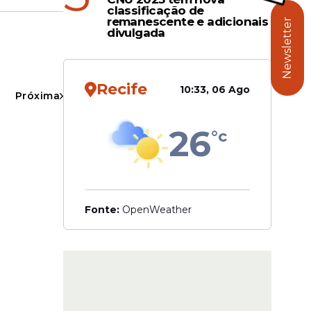
classificação de
remanescente e adicionais
Newsletter
divulgada
Recife
10:33, 06 Ago
to
Próxima
26
°c
os
Fonte:
OpenWeather
 Suape
.