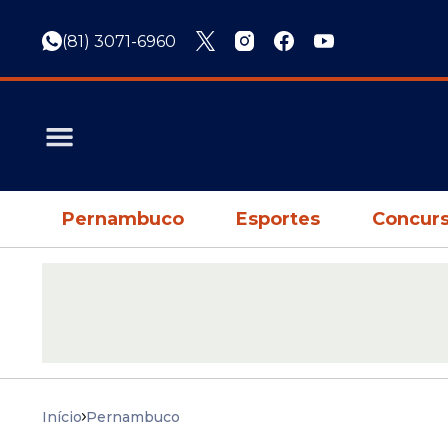
(81) 3071-6960
Pernambuco
Esportes
Concurs
Início
Pernambuco