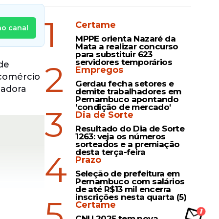
1
Certame
no canal
MPPE orienta Nazaré da
Mata a realizar concurso
para substituir 623
servidores temporários
2
ade
Empregos
 comércio
Gerdau fecha setores e
nadora
demite trabalhadores em
Pernambuco apontando
'condição de mercado'
3
Dia de Sorte
Resultado do Dia de Sorte
1263: veja os números
sorteados e a premiação
desta terça-feira
4
Prazo
Seleção de prefeitura em
Pernambuco com salários
de até R$13 mil encerra
inscrições nesta quarta (5)
5
Certame
CNU 2025 tem nova