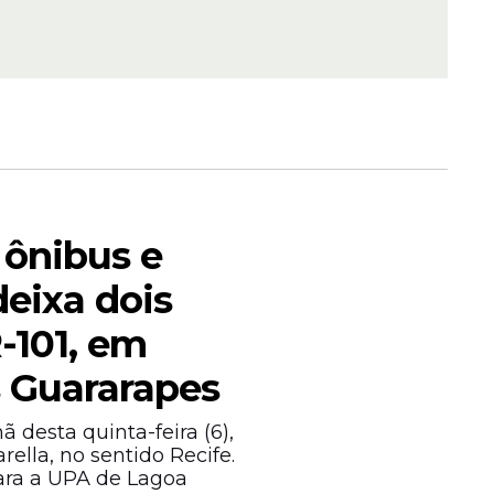
ande
 ônibus e
2,9
deixa dois
ção
do
-101, em
 Guararapes
 desta quinta-feira (6),
ella, no sentido Recife.
ara a UPA de Lagoa