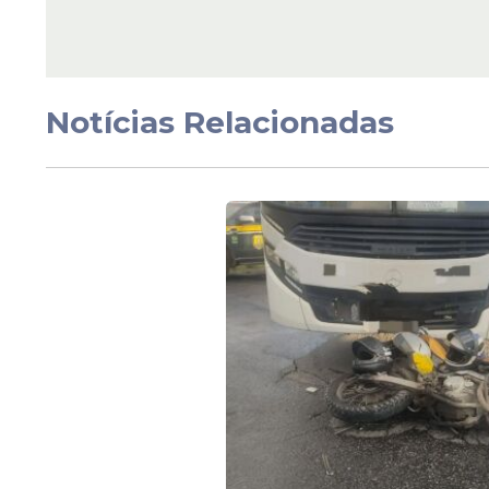
portos são uma grande ferramenta
conquista para o nosso Brasil”
, afi
Notícias Relacionadas
Leia Também
Agenda
No Agreste, Raquel 
vai inaugurar duas 
e sistema de
dessalinização nest
(12)
Veja Também