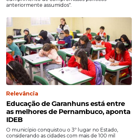
anteriormente assumidos".
“Hoje entregamos mais de 2 mil policiais
militares ao estado de Pernambuco. Esse é
o Juntos pela Segurança, o maior programa
de investimento em segurança pública da
Relevância
nossa história. Os laranjinhas, como
Educação de Garanhuns está entre
carinhosamente costumamos chamar,
as melhores de Pernambuco, aponta
chegam para cuidar da segurança das
IDEB
pessoas, para que todos possam seguir com
tranquilidade no seu ir e vir. Já nomeamos
O município conquistou o 3º lugar no Estado,
quase 7 mil profissionais de segurança
considerando as cidades com mais de 100 mil