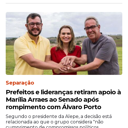
Com a publicação da nomeação dos novos
policiais no Diário Oficial, a atual gestão
estadual alcança a marca de 6.973
contratações de profissionais da segurança
pública, entre policiais civis, militares,
penais, científicos e bombeiros.
Os novos profissionais serão distribuídos
entre as unidades operacionais da capital e
Separação
da Região Metropolitana, ampliando a
Prefeitos e lideranças retiram apoio à
presença policial e o trabalho ostensivo da
Marília Arraes ao Senado após
PM nesses locais.
rompimento com Álvaro Porto
Segundo o presidente da Alepe, a decisão está
relacionada ao que o grupo considera "não
cumprimento de compromissos políticos