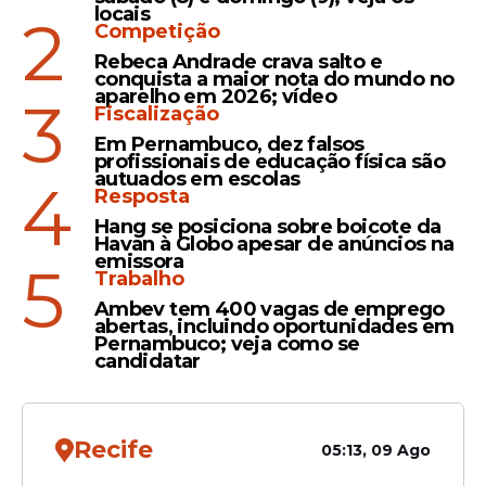
comanda lançamento de
locais
2
Competição
210 novos soldados da
PMPE às ruas
Rebeca Andrade crava salto e
conquista a maior nota do mundo no
aparelho em 2026; vídeo
3
Fiscalização
Em Pernambuco, dez falsos
Formatura
profissionais de educação física são
autuados em escolas
4
Raquel Lyra entrega 2.157
Resposta
novos policiais militares e
Hang se posiciona sobre boicote da
soma quase 7 mil
Havan à Globo apesar de anúncios na
emissora
profissionais de segurança
5
Trabalho
Ambev tem 400 vagas de emprego
abertas, incluindo oportunidades em
Pernambuco; veja como se
candidatar
Veja Também
Recife
05:13, 09 Ago