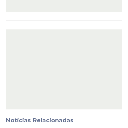
pela Segurança, a governadora Raquel Lyra
comandou, no dia 30 de abril, a
cerimônia
de formatura
de mais de 2 mil novos
soldados da Polícia Militar, os chamados
“laranjinhas”.
O evento foi realizado na Arena de
Pernambuco, no Grande Recife, e também
contou com a presença da vice-
governadora Priscila Krause.
Notícias Relacionadas