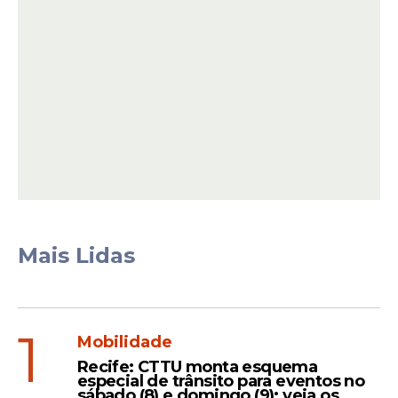
O secretário de Defesa Social do Estado,
Alessandro Carvalho, deu as boas-vindas ao
novo efetivo.
Mais Lidas
Leia Também
1
Mobilidade
Compromisso
Recife: CTTU monta esquema
especial de trânsito para eventos no
No Cabo, Raquel Lyra
sábado (8) e domingo (9); veja os