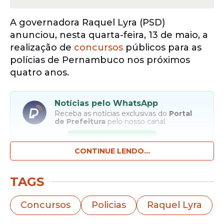
A governadora Raquel Lyra (PSD)
anunciou, nesta quarta-feira, 13 de maio, a
realização de
concursos
públicos para as
polícias de Pernambuco nos próximos
quatro anos.
Notícias pelo WhatsApp
Receba as notícias exclusivas do
Portal
de Prefeitura
pelo nosso canal.
Entrar no canal
CONTINUE LENDO...
“Nós não vamos abrir o concurso para as
TAGS
polícias somente para um ano, nós já vamos
indicar nos próximos quatro anos, incluindo
Concursos
Policias
Raquel Lyra
este, quais vagas e quantas vagas nós