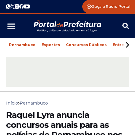
Ouça a Rádio Portal
Pernambuco
Esportes
Concursos Públicos
Entreteni
Início
Pernambuco
Raquel Lyra anuncia
concursos anuais para as
polícias de Pernambuco nos