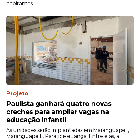
habitantes.
durante a nossa gestão e estes policiais que
estão aqui hoje vão começar a ser
convocados para os seus respectivos
batalhões e, a partir do dia 11 de maio, já
estarão ocupando os espaços que lhes
foram destinados”, disse a governadora
Raquel Lyra.
Projeto
Paulista ganhará quatro novas
creches para ampliar vagas na
educação infantil
As unidades serão implantadas em Maranguape I,
Maranguape II, Paratibe e Janga. Entre elas, a