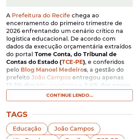
A
Prefeitura do Recife
chega ao
encerramento do primeiro trimestre de
2026 enfrentando um cenário crítico na
logística educacional. De acordo com
dados da execução orçamentária extraídos
do portal
Tome Conta, do Tribunal de
Contas do Estado (
TCE-PE
)
, e conferidos
pelo
Blog Manoel Medeiro
s
, a gestão do
prefeito
João Campos
entregou apenas
12,2% dos
kits escolares
e
2,4% dos novos
uniformes
previstos para os 111 mil alunos
CONTINUE LENDO...
da rede municipal.
TAGS
Notícias pelo WhatsApp
Receba as notícias exclusivas do
Portal
Educação
João Campos
de Prefeitura
pelo nosso canal.