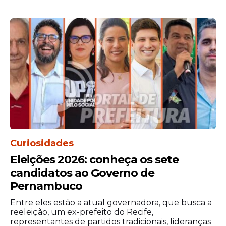
Reivindicações de reajuste salarial por
parte dos docentes;
Déficit de auxiliares de sala e rodízios
em creches municipais;
Descumprimento da promessa de
pagamento dos precatórios dos
professores, prevista originalmente
para fevereiro.
Curiosidades
Resumo dos Dados
Eleições 2026: conheça os sete
candidatos ao Governo de
Orçamentários
Pernambuco
(Março/2026):
Entre eles estão a atual governadora, que busca a
reeleição, um ex-prefeito do Recife,
representantes de partidos tradicionais, lideranças
Valor