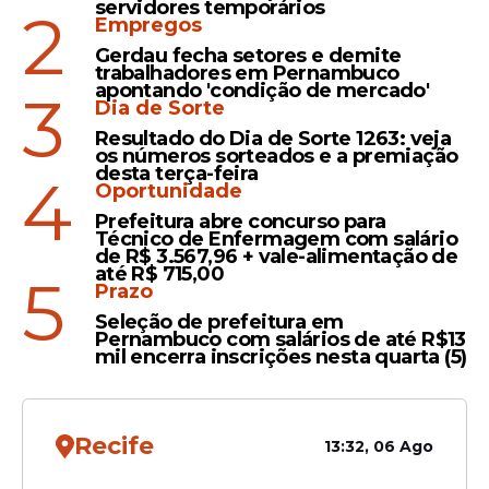
servidores temporários
2
Empregos
Gerdau fecha setores e demite
trabalhadores em Pernambuco
apontando 'condição de mercado'
3
Dia de Sorte
Cobrança nas Redes
Resultado do Dia de Sorte 1263: veja
os números sorteados e a premiação
Sociais e Impasse com
desta terça-feira
4
Oportunidade
Professores
Prefeitura abre concurso para
Técnico de Enfermagem com salário
de R$ 3.567,96 + vale-alimentação de
O cronograma apresentado pela
até R$ 715,00
5
Secretaria de Educação, que previa a
Prazo
conclusão das entregas até o fim de
Seleção de prefeitura em
Pernambuco com salários de até R$13
março, não se concretizou, gerando uma
mil encerra inscrições nesta quarta (5)
onda de reclamações de pais e
responsáveis nas redes sociais oficiais da
gestão.
Recife
13:32, 06 Ago