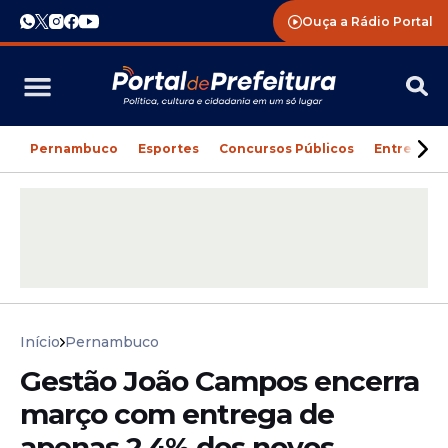
Ouça a Rádio Portal
Pernambuco
Esportes
Concursos Públicos
Entreteni
Início
Pernambuco
Gestão João Campos encerra
março com entrega de
apenas 2,4% dos novos