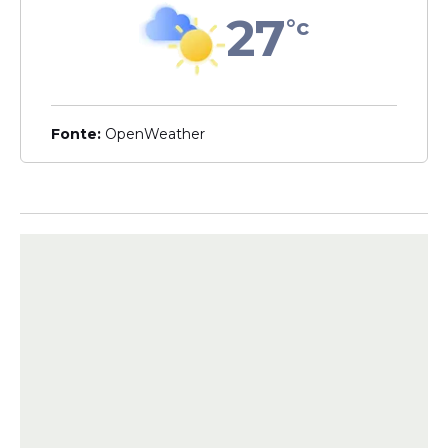
Leia Também
27
°c
Desapropriar
Prefeitura do Recife quer
Fonte:
OpenWeather
tirar os últimos pobres da
avenida Flor de Santana, diz
site
Vulnerabilidade
Recife é a 5ª capital do
Brasil com mais moradores
em áreas de risco