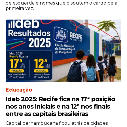
Valor
de esquerda e nomes que disputam o cargo pela
Item
Recebid
Encomendado
(Liquida
primeira vez.
Kits
R$ 27,04
R$ 3,31
Escolares
milhões
milhões
R$ 8,78
R$ 209,8
Uniformes
milhões
mil
R$ 35,82
R$ 3,52
TOTAL
milhões
milhões
Fonte: Dados extraídos do Portal Tome
Educação
Conta (TCE-PE) via Blog Manoel Medeiros.
Ideb 2025: Recife fica na 17ª posição
nos anos iniciais e na 12ª nos finais
entre as capitais brasileiras
Capital pernambucana ficou atrás de cidades