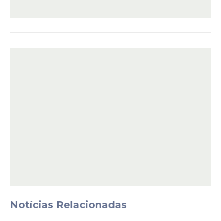
Veja Também
Além da falta de materiais, o cenário é
agravado por outras fragilidades no setor
educacional citadas pelo
Blog Manoel
Medeiros
, como:
Notícias Relacionadas