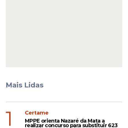
No que diz respeito aos
kits escolares
, a
prefeitura optou por renovar o contrato de
2025 com a empresa Master Indústria e
Comércio Ltda., dispensando nova licitação,
em um contrato total de R$ 27,04 milhões.
Entretanto, conforme apurado pelo blog,
apenas as remessas referentes aos
módulos IV a VIII tiveram o recebimento
atestado na última sexta-feira (27),
enquanto os módulos I, II e III
permanecem sem estoque.
Mais Lidas
1
Certame
MPPE orienta Nazaré da Mata a
realizar concurso para substituir 623