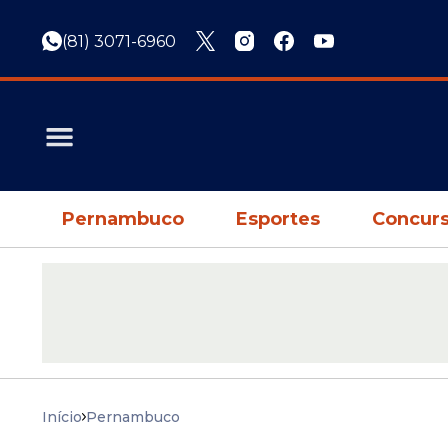
(81) 3071-6960
Pernambuco
Esportes
Concurs
Início
Pernambuco