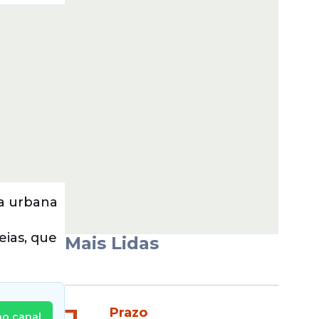
ra urbana
eias, que
Mais Lidas
Prazo
no canal