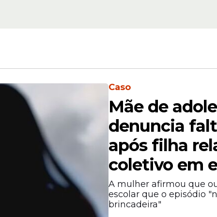
dições de circulação, especialmente em períod
Caso
Mãe de adole
denuncia fal
após filha re
coletivo em 
A mulher afirmou que ou
escolar que o episódio 
brincadeira"