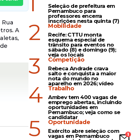
1
Seleção de prefeitura em
Pernambuco para
professores encerra
inscrições nesta quinta (7)
2
a Rua
Mobilidade
tros. A
Recife: CTTU monta
aletas,
esquema especial de
trânsito para eventos no
 de
sábado (8) e domingo (9);
veja os locais
3
Competição
Rebeca Andrade crava
salto e conquista a maior
nota do mundo no
aparelho em 2026; vídeo
4
Trabalho
Ambev tem 400 vagas de
emprego abertas, incluindo
oportunidades em
Pernambuco; veja como se
candidatar
5
Oportunidade
Exército abre seleção com
vagas em Pernambuco