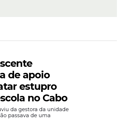
os de
scente
ta de apoio
latar estupro
escola no Cabo
viu da gestora da unidade
"não passava de uma