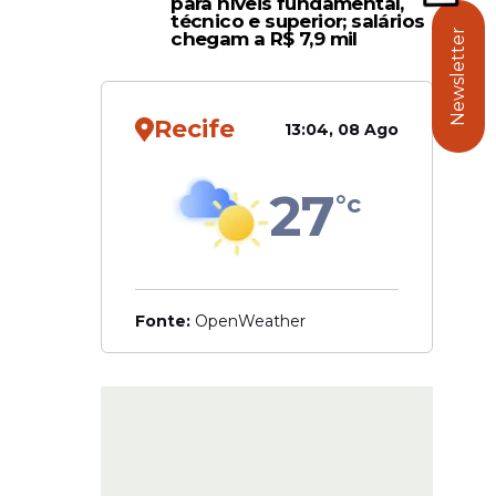
para níveis fundamental,
técnico e superior; salários
Newsletter
chegam a R$ 7,9 mil
mentais
de.
Recife
13:04, 08 Ago
uas e
27
°c
tão,
Fonte:
OpenWeather