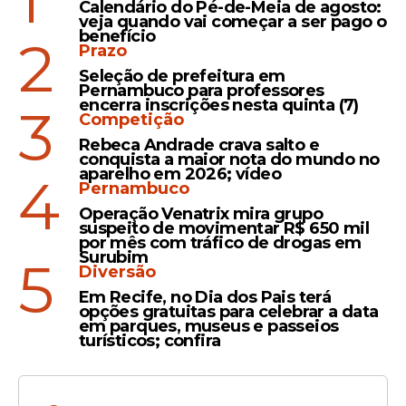
1
Inauguração
Calendário do Pé-de-Meia de agosto:
veja quando vai começar a ser pago o
Prefeito Carlos Santana
benefício
2
Prazo
amplia rede de saúde com
entrega de nova Unidade
Seleção de prefeitura em
Pernambuco para professores
na Vila Califórnia
encerra inscrições nesta quinta (7)
3
Competição
Rebeca Andrade crava salto e
conquista a maior nota do mundo no
aparelho em 2026; vídeo
Iniciativa
4
Pernambuco
Prefeito Carlos Santana
Operação Venatrix mira grupo
destaca compromisso de
suspeito de movimentar R$ 650 mil
por mês com tráfico de drogas em
Ipojuca com o SUS no
Surubim
5
congresso estadual de
Diversão
saúde
Em Recife, no Dia dos Pais terá
opções gratuitas para celebrar a data
em parques, museus e passeios
turísticos; confira
Veja Também