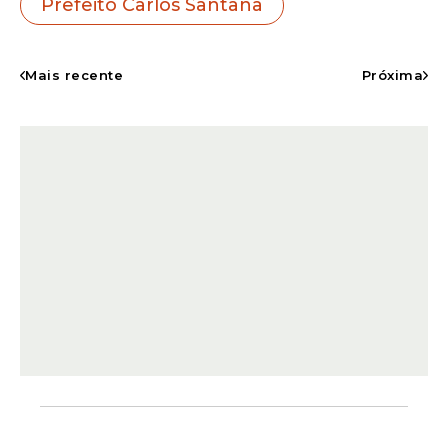
Prefeito Carlos Santana
da segurança pública, com redução
consistente dos homicídios e avanços
históricos nos principais indicadores de
Mais recente
Próxima
violência.
Os números mais recentes confirmam essa
tendência. Em maio de 2026, Ipojuca
encerrou o mês sem registrar nenhum