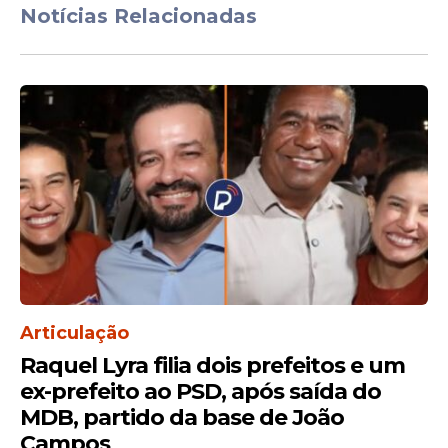
Notícias Relacionadas
O trabalho busca fortalecer a cultura da
paz, prevenir situações de violência e
Articulação
aproximar os jovens das instituições
públicas.
Raquel Lyra filia dois prefeitos e um
ex-prefeito ao PSD, após saída do
Outro destaque é a atuação da Patrulha
MDB, partido da base de João
Maria da Penha, que desempenha papel
Campos