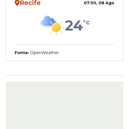
Recife
07:50, 08 Ago
24
°c
Sob a liderança de Santana, a gestão
municipal ampliou investimentos em
programas sociais, educação, esporte,
cultura e qualificação profissional,
entendendo que o combate à violência
Fonte:
OpenWeather
passa também pela geração de
oportunidades e pela proteção das
famílias.