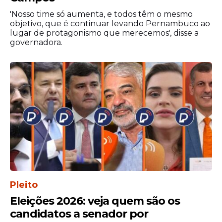
fundamental no enfrentamento à
violência doméstica e familiar contra a
'Nosso time só aumenta, e todos têm o mesmo
objetivo, que é continuar levando Pernambuco ao
mulher.
lugar de protagonismo que merecemos', disse a
governadora.
O acompanhamento das vítimas, o
Pleito
monitoramento das medidas protetivas e
Eleições 2026: veja quem são os
as ações educativas desenvolvidas pela
candidatos a senador por
equipe têm contribuído para a prevenção