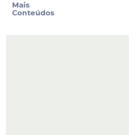
Mais
homicídio, fato inédito na série histórica
Conteúdos
recente.
O desempenho reforça os resultados
alcançados em 2025, quando o município
registrou o terceiro menor número de
homicídios dos últimos anos, e consolida
um cenário de queda que coloca a cidade
no caminho para alcançar, em 2026, o
melhor resultado da sua história em
Crimes Violentos Letais Intencionais (CVLI).