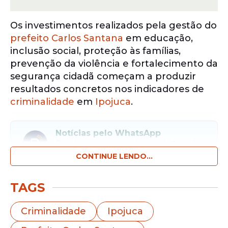
Os investimentos realizados pela gestão do
prefeito Carlos Santana
em educação,
inclusão social, proteção às famílias,
prevenção da violência e fortalecimento da
segurança cidadã começam a produzir
resultados concretos nos indicadores de
criminalidade
em
Ipojuca
.
Notícias pelo WhatsApp
Receba as notícias exclusivas do
Portal
de Prefeitura
pelo nosso canal.
CONTINUE LENDO...
Entrar no canal
TAGS
O município atravessa um dos melhores
Criminalidade
Ipojuca
momentos de sua história recente na área