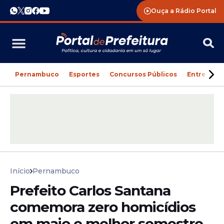
Ouça a Rádio Portal
Pernambuco
Esportes
Concursos Públicos
Entreteni
Início
Pernambuco
Prefeito Carlos Santana
comemora zero homicídios
em maio e melhor semestre