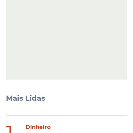
Embora a segurança pública seja uma
atribuição constitucional do Governo do
Estado, a Prefeitura do Ipojuca tem
assumido papel fundamental na
construção de uma cidade mais segura,
investindo fortemente em prevenção,
inclusão social e fortalecimento das ações
municipais de defesa social.
Mais Lidas
Leia Também
Dinheiro