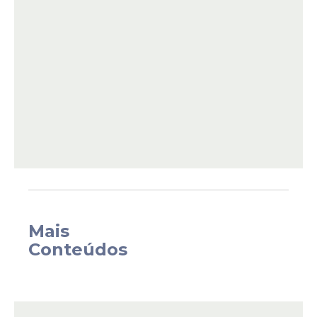
novo refeitório e de uma troca completa
das instalações elétricas e hidráulicas, que
agora são novas e totalmente revestidas.
Mais
Conteúdos
A cerimônia contou com a presença da
vice-governadora de Pernambuco, Priscila
Krause. A
creche
, construída há mais de 30