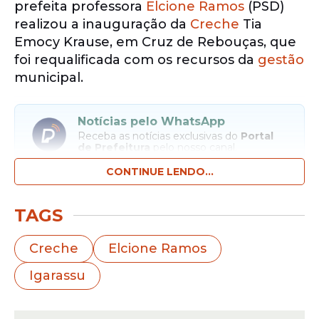
prefeita professora
Elcione Ramos
(PSD)
realizou a inauguração da
Creche
Tia
Emocy Krause, em Cruz de Rebouças, que
foi requalificada com os recursos da
gestão
municipal.
Notícias pelo WhatsApp
Receba as notícias exclusivas do
Portal
de Prefeitura
pelo nosso canal.
CONTINUE LENDO...
Entrar no canal
TAGS
O espaço revitalizado garante mais
conforto e segurança aos pequeninos com
Creche
Elcione Ramos
sete novas salas de aula, cozinha ampliada,
Igarassu
jardim, brinquedoteca, sala de
amamentação requalificada, novos
revestimentos cerâmicos, além de um