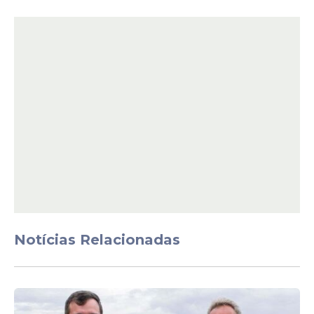
“É através dessa política que
transforma vidas e que nos faz
avançar ainda mais por Igarassu
e Pernambuco. Seguimos
cuidando e investindo na
educação do nosso município”,
destacou a professora.
O evento também contou com a
participação do vice-prefeito, Amaury
Henrique, do secretário de Governo, César
Notícias Relacionadas
Ramos, dos secretários de Educação, João
Lucas e Arlene Benício, e da população.