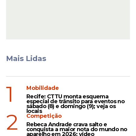
Mais Lidas
Durante a ocasião, a vice-gestora de
Pernambuco também anunciou uma
grande notícia aos munícipios, ou seja, o
1
Governo do Estado irá custear
Mobilidade
integralmente a
Creche
Tia Emocy pelo
Recife: CTTU monta esquema
especial de trânsito para eventos no
período de um ano.
sábado (8) e domingo (9); veja os
locais
2
Competição
Rebeca Andrade crava salto e
Leia Também
conquista a maior nota do mundo no
aparelho em 2026; vídeo