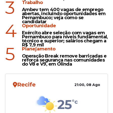
3
Trabalho
Ambev tem 400 vagas de emprego
Entrega
abertas, incluindo oportunidades em
Pernambuco; veja como se
Prefeitura de Igarassu
candidatar
4
Oportunidade
entrega reforma de mais
uma creche no município
Exército abre seleção com vagas em
Pernambuco para níveis fundamental,
técnico e superior; salários chegam a
R$ 7,9 mil
5
Planejamento
Operação Break remove barricadas e
reforça segurança nas comunidades
Política
do V8 e V9, em Olinda
Prefeitura de Igarassu lança
programa "Semente que faz
história" fortalecendo a
Recife
21:00, 08 Ago
agricultura local
25
°c