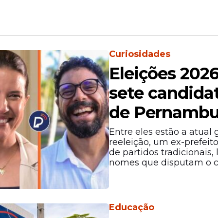
Oportunidade
Concurso da Polícia 
de Alagoas com 530
salário de até R$ 11,
Curiosidades
 em
inscrições
Eleições 202
sete candida
de Pernamb
Entre eles estão a atual
reeleição, um ex-prefeit
de partidos tradicionais,
nomes que disputam o ca
 jacaré em estação de metrô
Educação
ndente de Policiamento do Meio Ambiente (Cip