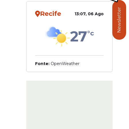
Newsletter
Recife
13:07, 06 Ago
27
°c
tro do
Fonte:
OpenWeather
la