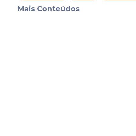
Mais Conteúdos
"Como o nascimento já estava em estágio 
veículo",
explicou a polícia.
Depois do parto, a mãe apresentou "sangr
precisou ser escoltada para o Hospital 