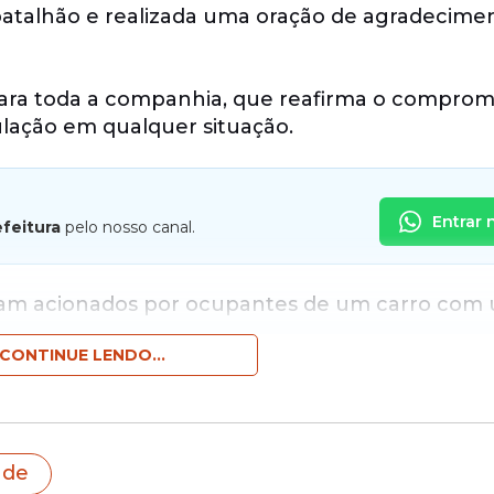
talhão e realizada uma oração de agradecime
para toda a companhia, que reafirma o comprom
pulação em qualquer situação.
Entrar 
efeitura
pelo nosso canal.
 foram acionados por ocupantes de um carro com
rço.
CONTINUE LENDO...
ade