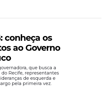
Militar
 vagas e
5 mil abre
6: conheça os
tos ao Governo
uco
 governadora, que busca a
o do Recife, representantes
 lideranças de esquerda e
rgo pela primeira vez.
 no
oma)