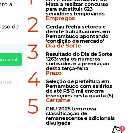
nto a
Mata a realizar concurso
para substituir 623
servidores temporários
2
Empregos
isso de
Gerdau fecha setores e
demite trabalhadores em
Pernambuco apontando
'condição de mercado'
3
Dia de Sorte
Resultado do Dia de Sorte
1263: veja os números
no canal
sorteados e a premiação
desta terça-feira
4
Prazo
Seleção de prefeitura em
 uma
Pernambuco com salários
de até R$13 mil encerra
inscrições nesta quarta (5)
5
Certame
CNU 2025 tem nova
classificação de
remanescente e adicionais
divulgada