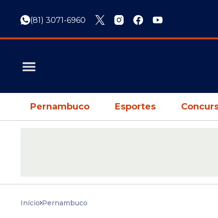
(81) 3071-6960
Pernambuco
Esportes
Concurs
Início
Pernambuco