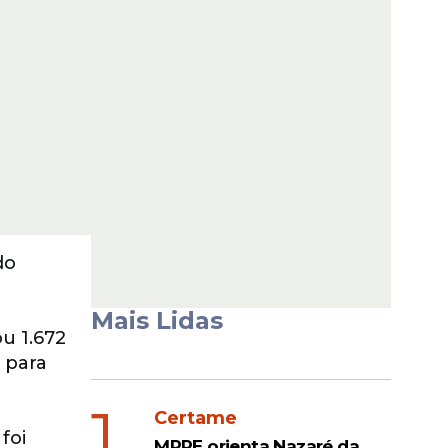
do
Mais Lidas
u 1.672
 para
1
Certame
foi
MPPE orienta Nazaré da