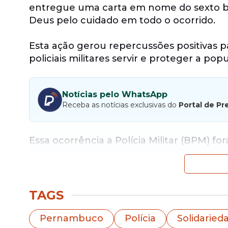
entregue uma carta em nome do sexto ba
Deus pelo cuidado em todo o ocorrido.
Esta ação gerou repercussões positivas 
policiais militares servir e proteger a po
Notícias pelo WhatsApp
Receba as notícias exclusivas do
Portal de Pr
Essa ocorrência a Polícia Militar (BPM)
gestante em trabalho de parto, 19 de ma
TAGS
Pernambuco
Polícia
Solidaried