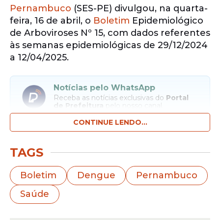
Pernambuco
(SES-PE) divulgou, na quarta-
feira, 16 de abril, o
Boletim
Epidemiológico
de Arboviroses Nº 15, com dados referentes
às semanas epidemiológicas de 29/12/2024
a 12/04/2025.
Notícias pelo WhatsApp
Receba as notícias exclusivas do
Portal
de Prefeitura
pelo nosso canal.
CONTINUE LENDO...
Entrar no canal
TAGS
O levantamento aponta 10.259 casos
notificados de
dengue
, representando
Boletim
Dengue
Pernambuco
uma diminuição de 73,2% em comparação
Saúde
ao mesmo período do ano anterior no
estado.