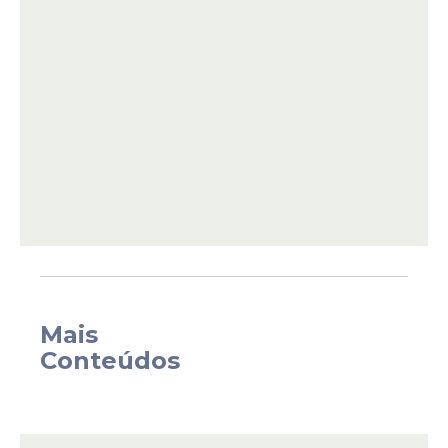
Até o momento, foram confirmados 1.898
casos de
dengue
em Pernambuco,
Mais
incluindo 25 casos graves. Há 12 óbitos em
Conteúdos
investigação por arboviroses e duas mortes
comprovadas, a mais recente, de um
adolescente, de 14 anos, no mês de
fevereiro, do município de Tacaratu, no