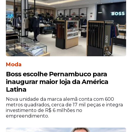
prováveis continuam sendo apresentados
no boletim para consulta.
Moda
Boss escolhe Pernambuco para
inaugurar maior loja da América
Latina
Nova unidade da marca alemã conta com 600
O Boletim 15, desta semana, revela que 125
metros quadrados, cerca de 17 mil peças e integra
municípios pernambucanos têm baixa
investimento de R$ 6 milhões no
empreendimento.
incidência de casos de
dengue
, 28
localidades apresentam incidência média e