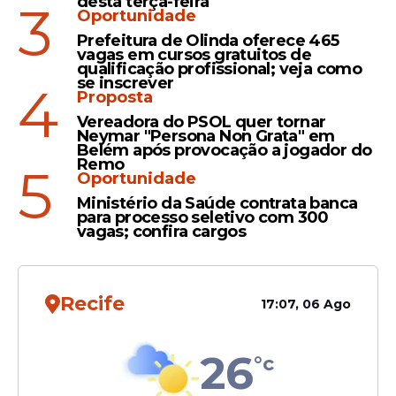
desta terça-feira
3
Oportunidade
Prefeitura de Olinda oferece 465
vagas em cursos gratuitos de
Infecção
qualificação profissional; veja como
Pernambuco confirma
se inscrever
4
Proposta
primeira morte por dengue
Vereadora do PSOL quer tornar
em 2025; no total são 1.312
Neymar "Persona Non Grata" em
casos confirmados
Belém após provocação a jogador do
Remo
5
Oportunidade
Ministério da Saúde contrata banca
para processo seletivo com 300
vagas; confira cargos
Veja Também
Recife
17:07, 06 Ago
Em 2025, o número de casos descartados é
26
°c
ainda muito pequeno, já que o período de
investigação é de, no máximo, 90 dias. Em