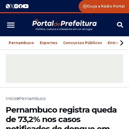
Ouça a Rádio Portal
Pernambuco
Esportes
Concursos Públicos
Entreteni
Início
Pernambuco
Pernambuco registra queda
de 73,2% nos casos
notificados de dengue em