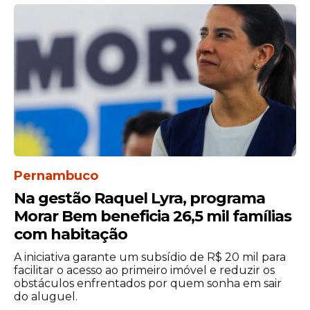
Oropouche
Pernambuco contabiliza, desde maio de
2024 até a semana epidemiológica 15
deste ano, 180 casos confirmados da Febre
do Oropouche, com um óbito da doença, já
relatado no boletim Nº 14.
O vírus já foi identificado em pacientes dos
municípios de: Água Preta, Aliança, Barra
de Guabiraba, Bonito, Cabo de Santo
Pernambuco
Agostinho, Camaragibe, Catende,
Na gestão Raquel Lyra, programa
Gameleira, Garanhuns, Goiana, Ilha de
Morar Bem beneficia 26,5 mil famílias
Itamaracá, Ipojuca, Itaquitinga, Jaboatão
com habitação
dos Guararapes, Jaqueira, Lagoa dos Gatos,
Limoeiro, Macaparana, Machados, Maraial,
A iniciativa garante um subsídio de R$ 20 mil para
Moreno, Paudalho, Paulista, Pombos,
facilitar o acesso ao primeiro imóvel e reduzir os
obstáculos enfrentados por quem sonha em sair
Recife, Rio Formoso, Santa Cruz do
do aluguel.
Capibaribe, São Benedito do Sul, São