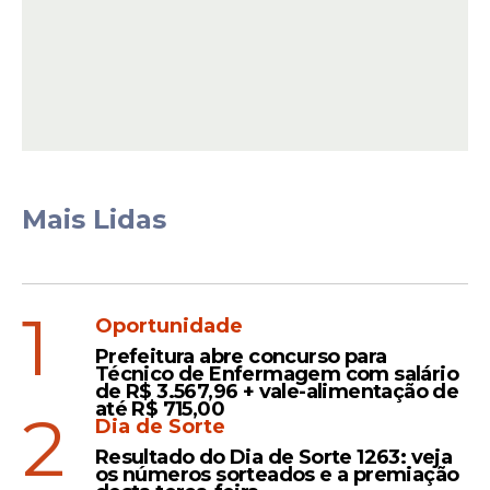
O desempenho do número de casos
prováveis é influenciado por contextos
distintos nas semanas analisadas. Esses
casos são compostos pelos confirmados,
além dos ainda não investigados,
excluindo-se os descartados.
Mais Lidas
Leia Também
1
Oportunidade
Balanço
Prefeitura abre concurso para
Técnico de Enfermagem com salário
Dengue em Pernambuco
de R$ 3.567,96 + vale-alimentação de
até R$ 715,00
tem mais de mil casos
2
Dia de Sorte
confirmados e redução de
Resultado do Dia de Sorte 1263: veja
74,2%, diz SES-PE
os números sorteados e a premiação