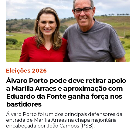
nove apresentam alta incidência.
Outras arboviroses
No Boletim 15, foram notificados 1.607
casos de Chikungunya, com 262
confirmações. Para o Zika, houve 246 casos
notificados, porém sem confirmações.
Eleições 2026
Álvaro Porto pode deve retirar apoio
a Marília Arraes e aproximação com
Eduardo da Fonte ganha força nos
bastidores
Álvaro Porto foi um dos principais defensores da
entrada de Marília Arraes na chapa majoritária
encabeçada por João Campos (PSB).