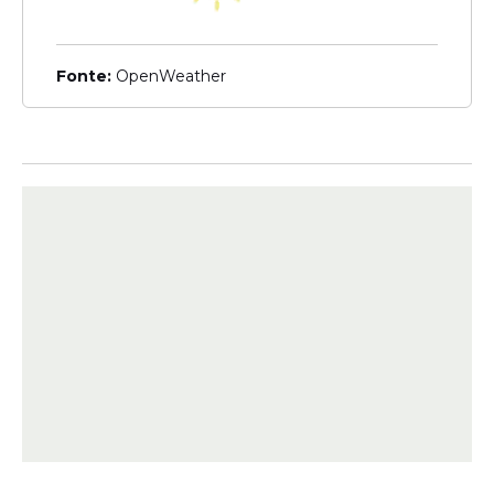
contrapartida, o mesmo período de 2024
teve as investigações concluídas, com um
Fonte:
OpenWeather
grande volume de casos descartados.
Os casos notificados refletem o registro
feito pelos profissionais de saúde,
independentemente da situação de