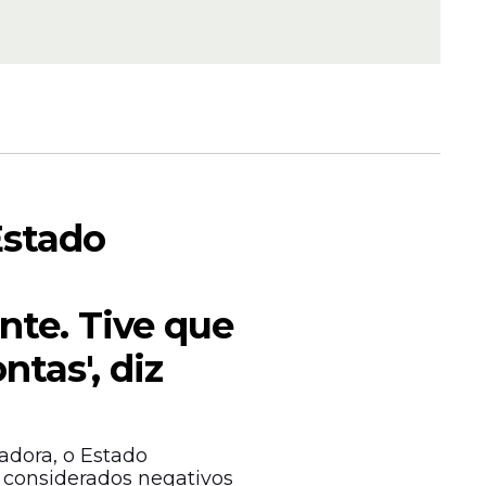
ta
a
Estado
 que
eguida,
nte. Tive que
ntas', diz
dora, o Estado
 considerados negativos