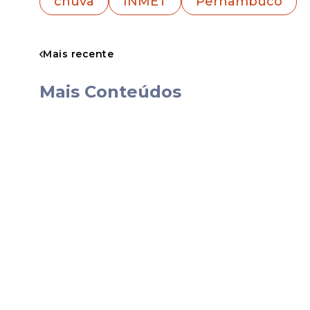
chuva
INMET
Pernambuco
Lagoa Grande, Moreilândia, Orocó, Ouricur
Santa Maria da Boa Vista, Serrita, Terra N
Mais recente
Mais Conteúdos