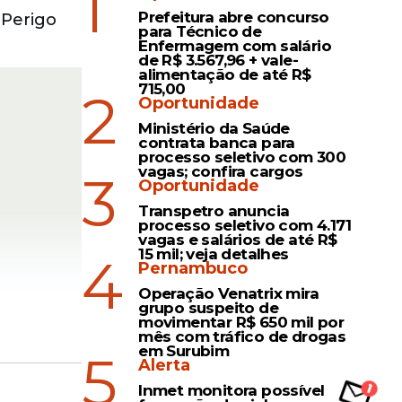
1
Prefeitura abre concurso
 Perigo
para Técnico de
Enfermagem com salário
de R$ 3.567,96 + vale-
alimentação de até R$
715,00
2
Oportunidade
Ministério da Saúde
contrata banca para
processo seletivo com 300
vagas; confira cargos
3
Oportunidade
Transpetro anuncia
processo seletivo com 4.171
vagas e salários de até R$
15 mil; veja detalhes
4
Pernambuco
Operação Venatrix mira
grupo suspeito de
movimentar R$ 650 mil por
no, no
mês com tráfico de drogas
em Surubim
5
Alerta
Inmet monitora possível
Ipubi,