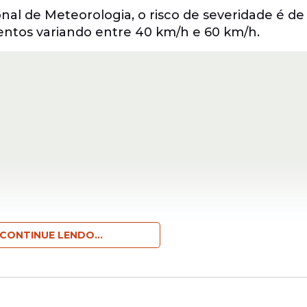
nal de Meteorologia, o risco de severidade é de
entos variando entre 40 km/h e 60 km/h.
CONTINUE LENDO...
 cidades do extremo oeste do Sertão pernambuca
hia, Piauí e Ceará.
odocó, Cabrobó, Cedro, Dormentes, Exu, Granito, 