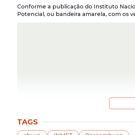
Conforme a publicação do Instituto Nacio
Potencial, ou bandeira amarela, com os v
A região apontada pelo alerta inclui 21
limite com outros estados do Nordeste: Ba
TAGS
As cidades são elas: Afrânio, Araripina, B