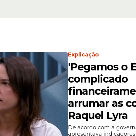
ausados
de Pernambuco nes
quarta-feira (13); vej
cidades
Explicação
'Pegamos o 
complicado
ualizado às 7h20 desta terça-feira (12), mostra
 de chuva no período. Olinda aparece logo em s
financeirame
ados.
arrumar as co
Raquel Lyra
De acordo com a governa
apresentava indicadores