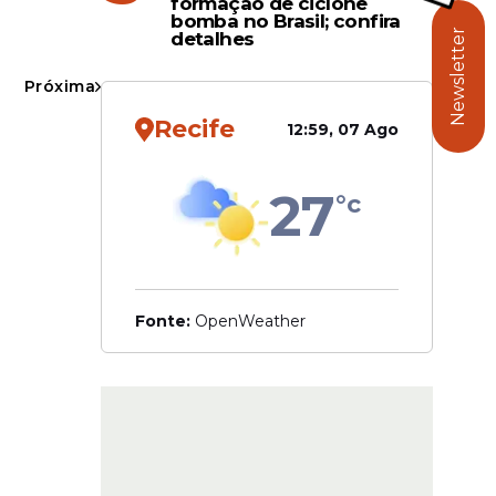
formação de ciclone
omena,
bomba no Brasil; confira
Newsletter
detalhes
Próxima
Recife
12:59, 07 Ago
27
°c
Fonte:
OpenWeather