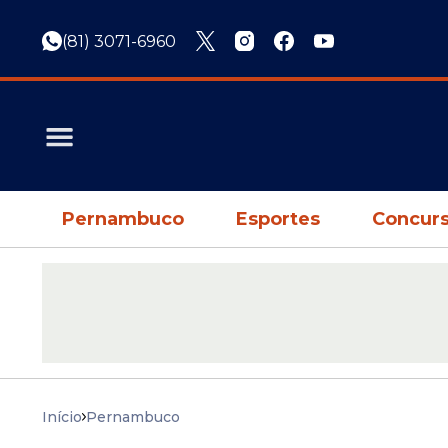
(81) 3071-6960
Pernambuco
Esportes
Concurs
Início
Pernambuco