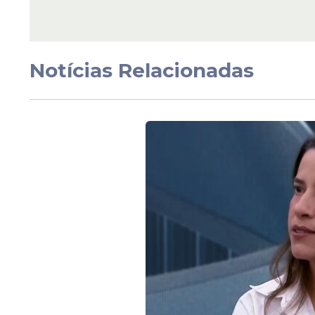
para reduzir riscos c
pela chuva
Notícias Relacionadas
Veja Também
O monitoramento mais recente da Apac, at
Paulista acumulou mais de 43 milímetros
com pouco mais de 38 milímetros registr