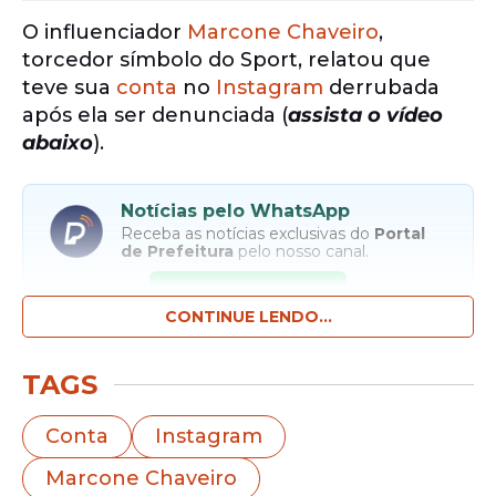
O influenciador
Marcone Chaveiro
,
torcedor símbolo do Sport, relatou que
teve sua
conta
no
Instagram
derrubada
após ela ser denunciada (
assista o vídeo
abaixo
).
Notícias pelo WhatsApp
Receba as notícias exclusivas do
Portal
de Prefeitura
pelo nosso canal.
Entrar no canal
CONTINUE LENDO...
Marcone pede que sua
conta
seja
TAGS
reativada porque sua renda vem do
Instagram e precisa pagar contas,
Conta
Instagram
sustentar a família, como esposa e neto,
Marcone Chaveiro
além de cuidar da casa.