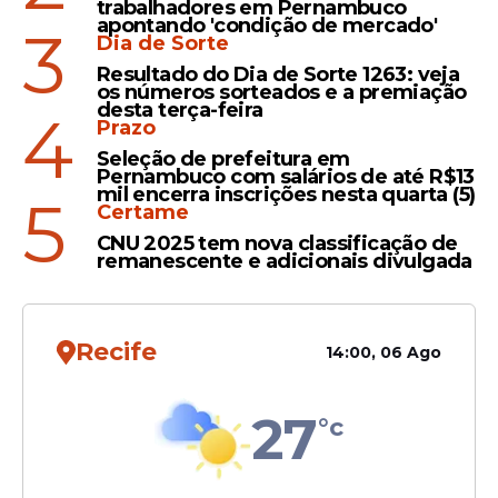
trabalhadores em Pernambuco
apontando 'condição de mercado'
3
Dia de Sorte
Resultado do Dia de Sorte 1263: veja
os números sorteados e a premiação
desta terça-feira
4
Conhecido como um dos torcedores mais
Prazo
populares do Sport Club do Recife, ele
Seleção de prefeitura em
comunicou a decisão por meio das redes
Pernambuco com salários de até R$13
mil encerra inscrições nesta quarta (5)
5
sociais, onde reúne mais de 630 mil
Certame
seguidores.
CNU 2025 tem nova classificação de
remanescente e adicionais divulgada
Leia Também
Recife
14:00, 06 Ago
Eleições
27
°c
Marcone Chaveiro, torcedor
símbolo do Sport, anuncia
pré-candidatura a deputado