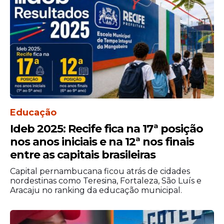
Marcone construiu sua imagem marcando
presença constante nos jogos do Sport,
sempre na área reservada para pessoas
com deficiência. Ele utiliza muletas para se
locomover e enfrenta desafios diários, mas
Educação
não deixa de acompanhar o clube no
Ideb 2025: Recife fica na 17ª posição
estádio. Torcedores costumam abordá-lo
nos anos iniciais e na 12ª nos finais
para fotos e conversas rápidas antes e
entre as capitais brasileiras
depois das partidas.
Capital pernambucana ficou atrás de cidades
nordestinas como Teresina, Fortaleza, São Luís e
Aracaju no ranking da educação municipal.