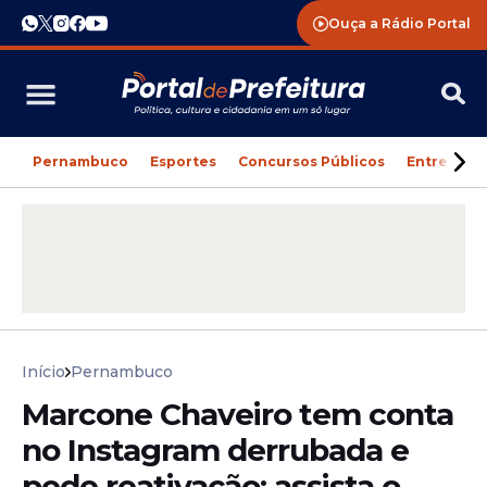
Ouça a Rádio Portal
Pernambuco
Esportes
Concursos Públicos
Entreteni
Início
Pernambuco
Marcone Chaveiro tem conta
no Instagram derrubada e
pede reativação; assista o