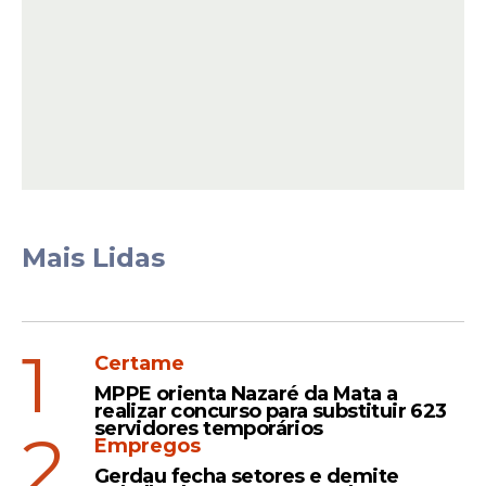
Marcone na Alepe
Marcone Chaveiro anunciou, no dia 4 de
março que disputará uma vaga na
Assembleia Legislativa de Pernambuco
Mais Lidas
(Alepe).
1
Certame
MPPE orienta Nazaré da Mata a
realizar concurso para substituir 623
servidores temporários
2
Empregos
Gerdau fecha setores e demite