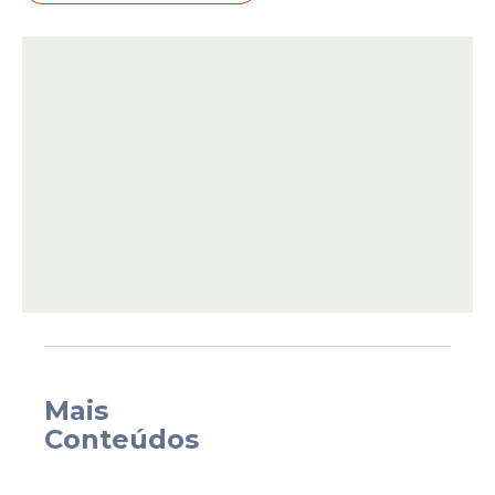
Ele acusa
a influenciadora Eduarda
Gutierrez de ser a mandante do ataque e a
critica por ser rica e "irresponsável",
Mais
alegando que fez apenas reação a um
Conteúdos
vídeo.
Confira: