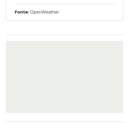
estadual
Fonte:
OpenWeather
Redes Sociais
Náutico possui menos
seguidores no Instagram
que Marcone Chaveiro,
torcedor símbolo do Sport
Veja Também
Marcone afirmou que
pretende defender