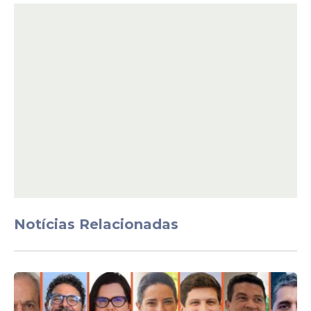
pautas ligadas
ao futebol pernambucano
e à cultura do brega-funk. Ele destacou
que quer dar visibilidade a temas que
fazem parte do seu dia a dia e da realidade
de muitos jovens da periferia. O anúncio
movimentou seguidores e torcedores que
acompanham suas publicações.
Notícias Relacionadas