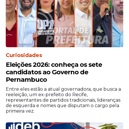
O influenciador ganhou espaço na internet
com vídeos de resenhas esportivas. Ele
comenta jogos, bastidores e momentos
marcantes do Sport com uma linguagem
direta e popular.
O estilo espontâneo ajudou a ampliar o
alcance de seu conteúdo. Com o tempo,
Curiosidades
ele ultrapassou as fronteiras de
Eleições 2026: conheça os sete
Pernambuco e passou a ser reconhecido
candidatos ao Governo de
em outros estados do Nordeste.
Pernambuco
Entre eles estão a atual governadora, que busca a
reeleição, um ex-prefeito do Recife,
representantes de partidos tradicionais, lideranças
de esquerda e nomes que disputam o cargo pela
primeira vez.