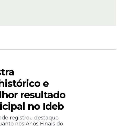
HA:
a atinge
em
stra
istórico e
lhor resultado
cipal no Ideb
de
ade registrou destaque
quanto nos Anos Finais do