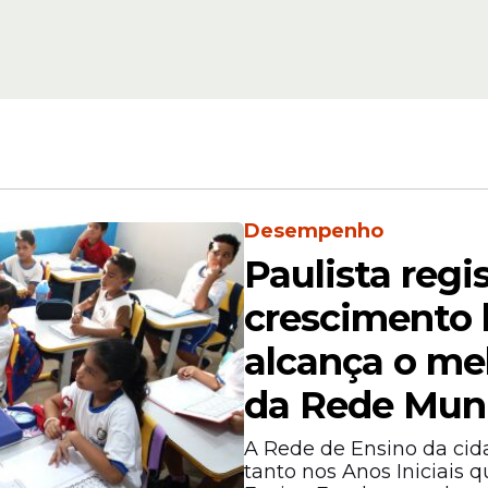
Levantamento
ra sobe
Pesquisa DATAFOL
nto que
governo Raquel Lyr
arca
67% de aprovação 
%
Pernambuco
Desempenho
Paulista regi
crescimento h
alcança o me
da Rede Muni
própria governadora. Levantamentos recentes 
A Rede de Ensino da cid
 Raquel Lyra entre os governadores com maior
tanto nos Anos Iniciais 