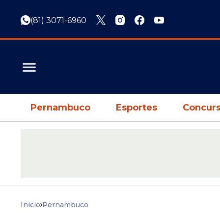
(81) 3071-6960
Pernambuco
Esportes
Concurs
Início
Pernambuco