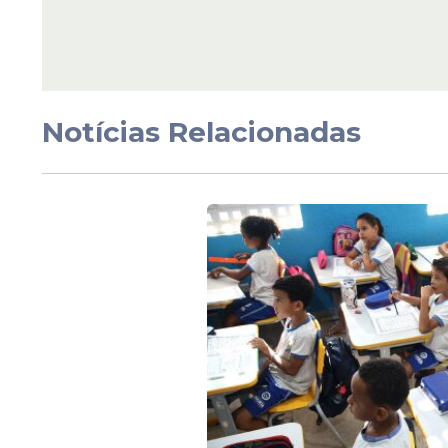
Leia Também
Virada
Datafolha: Raquel Ly
Notícias Relacionadas
9% e vai a 51% enqua
João Campos cai e m
44% com queda de 8
Veja Também
A força digital também é uma marca da 
monitoramento de redes sociais colocam