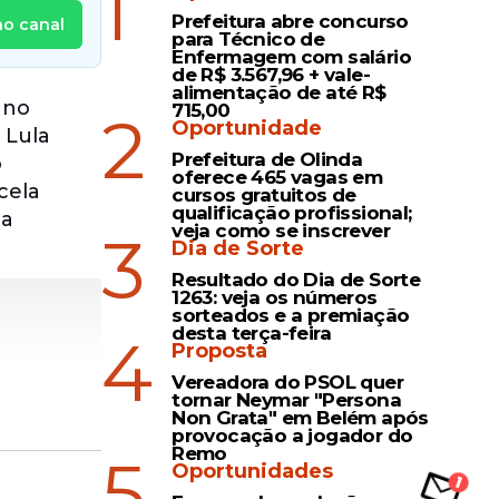
1
Prefeitura abre concurso
no canal
para Técnico de
Enfermagem com salário
de R$ 3.567,96 + vale-
alimentação de até R$
 no
715,00
2
Oportunidade
 Lula
Prefeitura de Olinda
o
oferece 465 vagas em
cela
cursos gratuitos de
qualificação profissional;
da
veja como se inscrever
3
Dia de Sorte
Resultado do Dia de Sorte
1263: veja os números
sorteados e a premiação
desta terça-feira
4
Proposta
Vereadora do PSOL quer
tornar Neymar "Persona
Non Grata" em Belém após
provocação a jogador do
Remo
5
Oportunidades