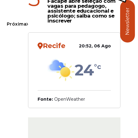
Facape abre seleção com
vagas para pedagogo,
Newsletter
assistente educacional e
psicólogo; saiba como se
inscrever
Próxima
 início de
com o
Recife
a
20:52, 06 Ago
24
°c
federal
 e figura
 debate
torial.
Fonte:
OpenWeather