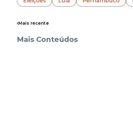
Eleições
Lula
Pernambuco
Mais recente
A aproximação entre Raquel e setores do e
sua gestão, a gestora estadual tem busc
Mais Conteúdos
governo federal, participando de agendas
Pernambuco e defendendo parcerias admin
Outro elemento que pode contribuir para
Túlio Gadêlha integrar a chapa governista
conhecida entre eleitores de centro e d
político estadual e é apontado como um d