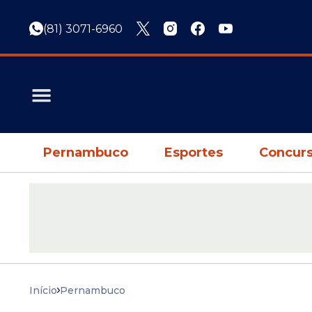
(81) 3071-6960
Pernambuco
Esportes
Concurs
Início
Pernambuco