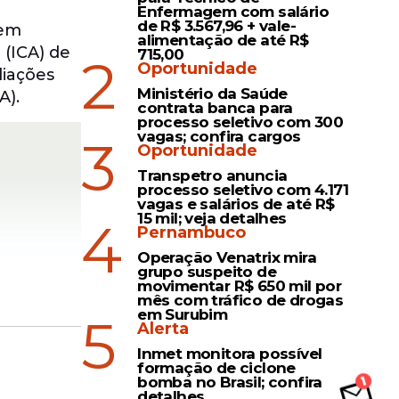
Enfermagem com salário
de R$ 3.567,96 + vale-
Bem
alimentação de até R$
 (ICA) de
715,00
2
Oportunidade
liações
Ministério da Saúde
A).
contrata banca para
processo seletivo com 300
vagas; confira cargos
3
Oportunidade
Transpetro anuncia
processo seletivo com 4.171
vagas e salários de até R$
15 mil; veja detalhes
4
Pernambuco
Operação Venatrix mira
grupo suspeito de
movimentar R$ 650 mil por
mês com tráfico de drogas
em Surubim
5
Alerta
Inmet monitora possível
formação de ciclone
bomba no Brasil; confira
rte
detalhes