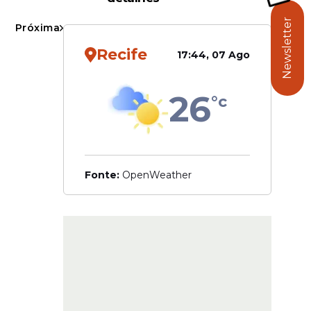
tivo que
Newsletter
Próxima
 absoluto
Recife
17:44, 07 Ago
tado
26
°c
Fonte:
OpenWeather