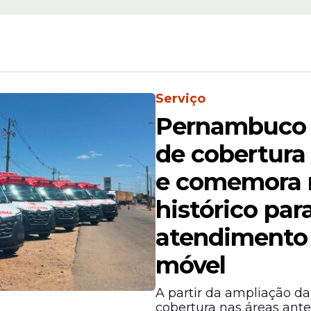
Serviço
Pernambuco 
coletiva. Eu não baixei a cabeça e hoje temos um
de cobertura
am que não dava para fazer uma escola tecnológ
ei e hoje ela é uma das melhores do município, o
e comemora
ena, construído em 2023"
, destacou a prefeita.
histórico par
atendimento 
móvel
A partir da ampliação da
cobertura nas áreas ant