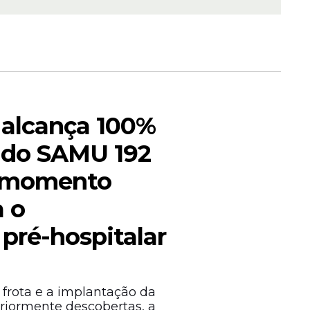
alcança 100%
a gestão
 do SAMU 192
ica do
 Centro de
 momento
a o
pré-hospitalar
 frota e a implantação da
eriormente descobertas, a