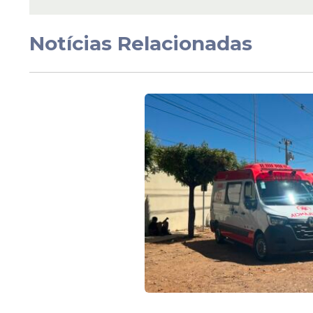
Notícias Relacionadas
Veja Também
“Esses resultados são frutos de uma luta 
que prioriza a educação. Quando me falar
zero, com recursos próprios, eu não me cal
Educação Integral Fernando Henrique Luc