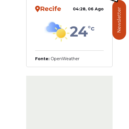
oridade
es da
Recife
04:28, 06 Ago
Newsletter
ado,
s
24
°c
antes”
,
Fonte:
OpenWeather