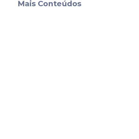
“A redução de ultraprocessados nas escola
Mais Conteúdos
para
alimentos
in natura e minimamente pr
agricultura familiar. O percentual mínim
passando de 30% para 45%. Essa medida c
saudáveis, prevenir doenças e melhorar a
destacou o superintendente do Programa 