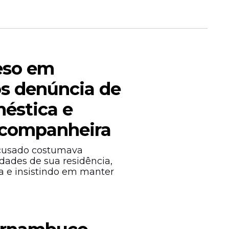
sar antes
 rede
eso em
ós denúncia de
méstica e
-companheira
prir a
acusado costumava
ades de sua residência,
 e insistindo em manter