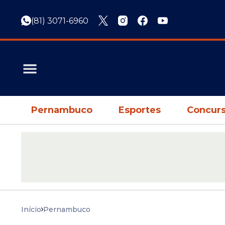
(81) 3071-6960
Pernambuco
Esportes
Concurs
Início
Pernambuco