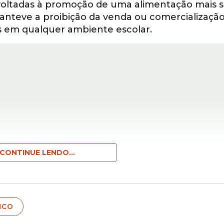
voltadas à promoção de uma alimentação mais 
manteve a proibição da venda ou comercializaçã
s em qualquer ambiente escolar.
CONTINUE LENDO...
zes do Programa Nacional de Alimentação Escol
 Desenvolvimento da
Educação
(FNDE).
uco