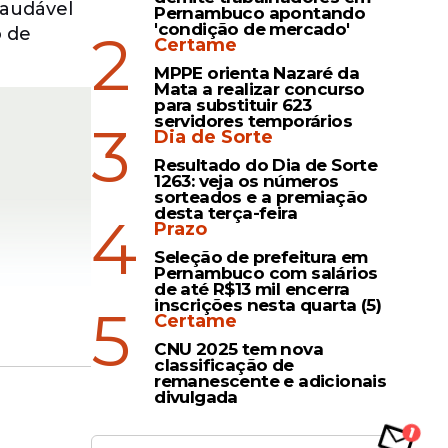
saudável
Pernambuco apontando
'condição de mercado'
2
o de
Certame
MPPE orienta Nazaré da
Mata a realizar concurso
para substituir 623
servidores temporários
3
Dia de Sorte
Resultado do Dia de Sorte
1263: veja os números
sorteados e a premiação
desta terça-feira
4
Prazo
Seleção de prefeitura em
Pernambuco com salários
de até R$13 mil encerra
inscrições nesta quarta (5)
5
Certame
CNU 2025 tem nova
classificação de
remanescente e adicionais
ar
divulgada