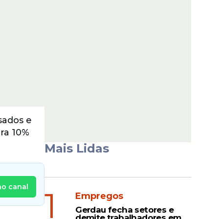
sados e
ra 10%
Mais Lidas
no canal
1
Empregos
Gerdau fecha setores e
demite trabalhadores em