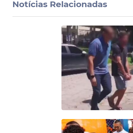
inicia oferta de Impl
Notícias Relacionadas
pela rede municipal 
saúde
Veja Também
O valor ultrapassa R$ 40 milhões e posic
nova exigência de 45% a partir de 2026.