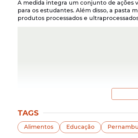
A medida integra um conjunto de ações 
para os estudantes. Além disso, a pasta 
produtos processados e ultraprocessado
TAGS
As mudanças seguem as normas e diretri
(PNAE), vinculado ao Fundo Nacional de
Alimentos
Educação
Pernamb