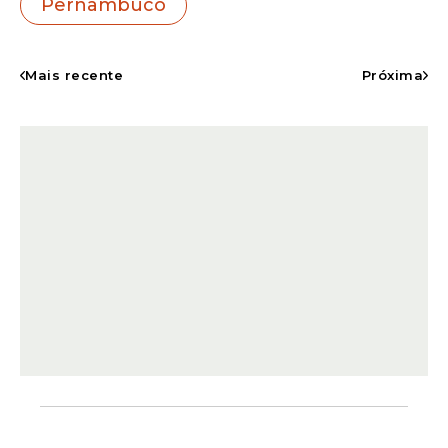
Pernambuco
Os kits foram preparados para auxiliar a
rotina dos educadores, reunindo itens
como camiseta, bolsa, agenda, garrafa,
Mais recente
Próxima
caderno e estojo, oferecendo mais
praticidade, organização e apoio ao
trabalho realizado diariamente em sala de
aula.