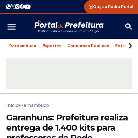
Ouça a Rádio Portal
Pernambuco
Esportes
Concursos Públicos
Entreteni
Início
Pernambuco
Garanhuns: Prefeitura realiza
entrega de 1.400 kits para
professores da Rede