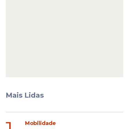
A valorização dos professores segue como
uma das prioridades da administração
municipal, repassou a Secretaria de
Educação, que reconhece a importância
desses profissionais para a construção de
Mais Lidas
uma educação pública cada vez mais
inclusiva, inovadora e de qualidade. Ao
investir em condições adequadas de
trabalho, capacitação e reconhecimento
Mobilidade
profissional, a Prefeitura reafirma seu