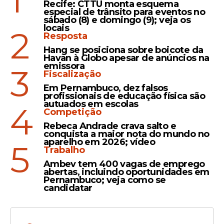
1
Recife: CTTU monta esquema
compromisso com o futuro das novas
especial de trânsito para eventos no
sábado (8) e domingo (9); veja os
gerações.
locais
2
Resposta
Hang se posiciona sobre boicote da
Havan à Globo apesar de anúncios na
Leia Também
emissora
3
Fiscalização
Em Pernambuco, dez falsos
profissionais de educação física são
Esclarecimento
autuados em escolas
4
Competição
Secretaria de Educação de
Rebeca Andrade crava salto e
Garanhuns detalha o que
conquista a maior nota do mundo no
ocorreu no processo de
aparelho em 2026; vídeo
5
Trabalho
compra da merenda escolar
Ambev tem 400 vagas de emprego
abertas, incluindo oportunidades em
Pernambuco; veja como se
candidatar
Agreste
Raquel Lyra realiza entregas