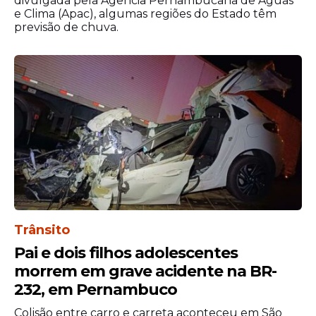
divulgada pela Agência Pernambucana de Águas
e Clima (Apac), algumas regiões do Estado têm
Faça seu Próprio Utilitário: Kit Café -
previsão de chuva.
com Ateliê Micaella Alcântara
Caderno de Pontos: Cartografias do
Bordado – com Fernanda Regueira
Balabá – O Boi do Mamulengo – com
Cida Lopes
Frevista Sustentável: Escultura em
Papel Inspirada no Frevo
Pernambucano – com Izaque Moreno
Gravura Alternativa: Narrativas
Malassombradas do Recife – com Inabi
Silva
Trânsito
De 14 a 19 de julho
Pai e dois filhos adolescentes
A La Ursa Quer Sustentabilidade - com
morrem em grave acidente na BR-
Gizely Leonardo
232, em Pernambuco
Modelagem de Pratos no Torno
Colisão entre carro e carreta aconteceu em São
Cerâmico: Técnica e Prática – com