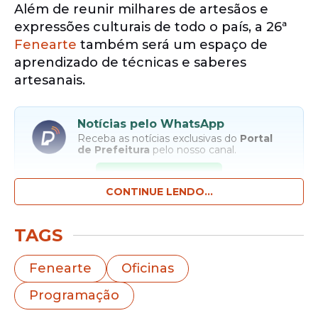
Além de reunir milhares de artesãos e
expressões culturais de todo o país, a 26ª
Fenearte
também será um espaço de
aprendizado de técnicas e saberes
artesanais.
Notícias pelo WhatsApp
Receba as notícias exclusivas do
Portal
de Prefeitura
pelo nosso canal.
Entrar no canal
CONTINUE LENDO...
Durante a
programação
da feira, que
TAGS
acontece de 08 a 19 de julho, no
Pernambuco Centro de Convenções, em
Fenearte
Oficinas
Olinda, o público poderá participar
Programação
gratuitamente de 13
oficinas
que abordam