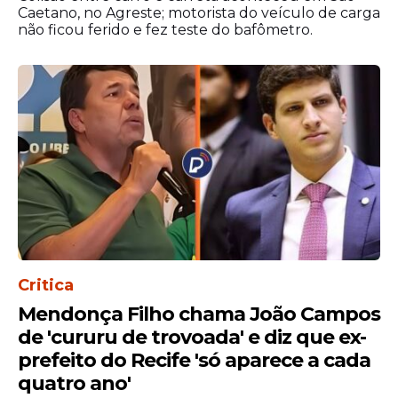
Caetano, no Agreste; motorista do veículo de carga
Carol Melo
não ficou ferido e fez teste do bafômetro.
Rendeiras na Calçada – com Eli
Cordeiro
O Berimbau Me Tocou: Oficina de
Construção de Berimbaus – com
Erivaldo Luiz
Construindo o Som, Vivenciando o
Coco: Oficina de Musicalidade e
Construção de Ganzá com Materiais
Recicláveis – com Gal Conti
Do Descarte à Arte: Alternativa
Sustentável à Gravura em Metal – com
Critica
Thalita Gomes
Mendonça Filho chama João Campos
De 08 a 19 de julho
de 'cururu de trovoada' e diz que ex-
Técnicas com Linhas Pingouin
prefeito do Recife 'só aparece a cada
quatro ano'
26ª Fenearte — Feira