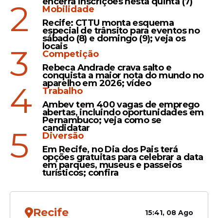
encerra inscrições nesta quinta (7)
2
Mobilidade
Moda Fenearte 2026
Recife: CTTU monta esquema
celebra a autoralidade com
especial de trânsito para eventos no
desfiles de Melk Zda, MAPE
sábado (8) e domingo (9); veja os
locais
e Armura; veja
3
Competição
programação
Rebeca Andrade crava salto e
conquista a maior nota do mundo no
aparelho em 2026; vídeo
4
Feira
Trabalho
Fenearte chega à 26ª
Ambev tem 400 vagas de emprego
abertas, incluindo oportunidades em
edição no Centro de
Pernambuco; veja como se
Convenções de
candidatar
5
Diversão
Pernambuco
Em Recife, no Dia dos Pais terá
opções gratuitas para celebrar a data
em parques, museus e passeios
turísticos; confira
Veja Também
Recife
15:41, 08 Ago