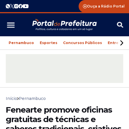
Ouça a Rádio Portal
Pernambuco
Esportes
Concursos Públicos
Entreteni
Início
Pernambuco
Fenearte promove oficinas
gratuitas de técnicas e
saberes tradicionais, criativos