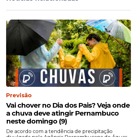
Programação das
oficinas
Previsão
Vai chover no Dia dos Pais? Veja onde
De 08 a 13 de julho
a chuva deve atingir Pernambuco
neste domingo (9)
Macramê e Sustentabilidade: Biojoias
com Casca de Sururu - com Déborah
De acordo com a tendência de precipitação
Assunção