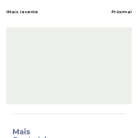
desde práticas tradicionais até experiências
voltadas à sustentabilidade e à inovação no
Mais recente
Próxima
fazer manual.
As atividades serão realizadas em sete salas
de
oficinas
localizadas no Mezanino do
Centro de Convenções.
Mais