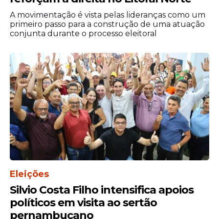
evento com a elite da comunidade
A movimentação é vista pelas lideranças como um
científica, ouvir
palestras
de profissionais
primeiro passo para a construção de uma atuação
que são referências internacionais, é
conjunta durante o processo eleitoral
fantástico", concluiu.
Eleições
Silvio Costa Filho intensifica apoios
políticos em visita ao sertão
pernambucano