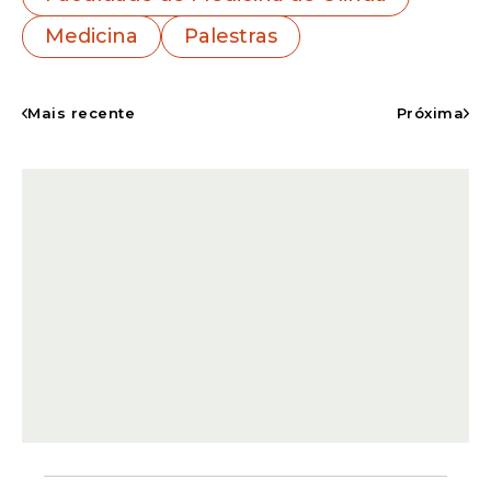
dos maiores encontros do tipo no país.
Medicina
Palestras
Mais recente
Próxima
Os professores Dr Ruy Lyra e Dr Lucio Vilar,
apresentaram
palestras
no evento, com
intermediação da também professora da
FMO, Dra Raíssa Lyra.
Dr Ruy Lyra falou sobre "Rastreamento de