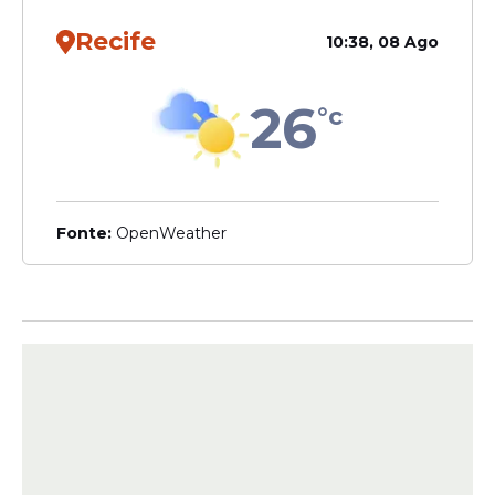
Recife
10:38, 08 Ago
26
°c
Fonte:
OpenWeather
"O simpósio da
FMO
levou mais de 300
pessoas às
palestras
, com o espaço
praticamente lotado. Foi um sucesso. Uma
experiência pioneira, muito bem sucedida,
dentro de um evento tão importante",
destacou.
OPINIÃO
- Para a estudante Ana Júlia Alves