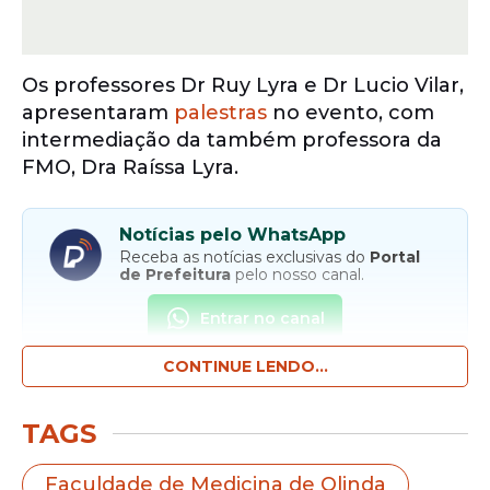
Os professores Dr Ruy Lyra e Dr Lucio Vilar,
apresentaram
palestras
no evento, com
intermediação da também professora da
FMO, Dra Raíssa Lyra.
Notícias pelo WhatsApp
Receba as notícias exclusivas do
Portal
de Prefeitura
pelo nosso canal.
Entrar no canal
CONTINUE LENDO...
A
medicina
-de-olinda/">Faculdade de
Medicina de Olinda
(FMO)
realizou um
TAGS
simpósio inédito dentro da programação
do congresso médico EndoRecife 2026, um
Faculdade de Medicina de Olinda