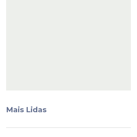
oportunidade de conviver neste universo",
afirmou Dr Ruy Lyra, que é Diretor
Acadêmico da FMO.
Leia Também
Conquista
FMO ultrapassa marca de
1,1 mil médicos formados
em 10 anos
Mais Lidas
Medicina