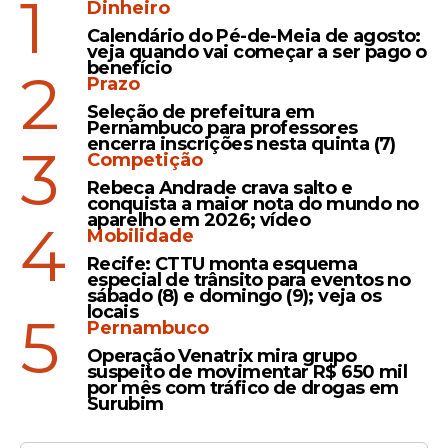
1
FMO, SBD e Oxford: como
Dinheiro
Pernambuco se tornou um
Calendário do Pé-de-Meia de agosto:
veja quando vai começar a ser pago o
polo de excelência
benefício
2
endócrino no Brasil
Prazo
Seleção de prefeitura em
Pernambuco para professores
encerra inscrições nesta quinta (7)
3
Competição
Rebeca Andrade crava salto e
Veja Também
conquista a maior nota do mundo no
aparelho em 2026; vídeo
4
Mobilidade
Recife: CTTU monta esquema
especial de trânsito para eventos no
sábado (8) e domingo (9); veja os
Já o Coordenador do curso de Medicina da
locais
5
Pernambuco
FMO, Dr Lucio Vilar, ressaltou o pioneirismo
do evento e o interesse dos participantes
Operação Venatrix mira grupo
suspeito de movimentar R$ 650 mil
do congresso.
por mês com tráfico de drogas em
Surubim