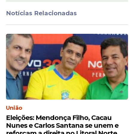
que acontece de mais importante no
mundo", disse.
Notícias Relacionadas
Entusiasmo semelhante demonstrou Anna
Vitória do Nascimento, também aluna do
P.4.
União
Eleições: Mendonça Filho, Cacau
Nunes e Carlos Santana se unem e
"Foi muito importante. Participar de um
reforçam a direita no Litoral Norte