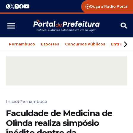
Ouça a Rádio Portal
Pernambuco
Esportes
Concursos Públicos
Entreteni
Início
Pernambuco
Faculdade de Medicina de
Olinda realiza simpósio
inédito dentro da