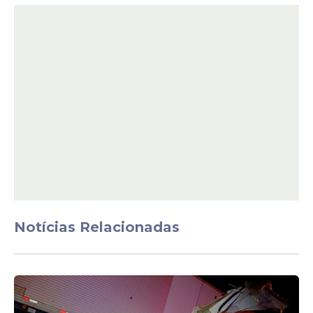
A ação rápida e coordenada foi decisiva
para impedir que o crime fosse
consumado. O agressor foi imediatamente
contido, garantindo a segurança da vítima
e evitando uma tragédia. Testemunhas
relataram momentos de tensão, mas
também destacaram a agilidade da equipe
policial e a atuação firme do parlamentar
ao lado da tropa.
Notícias Relacionadas