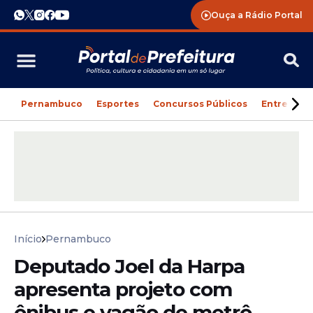
Ouça a Rádio Portal
Pernambuco
Esportes
Concursos Públicos
Entreteni
Início
Pernambuco
Deputado Joel da Harpa
apresenta projeto com
ônibus e vagão de metrô