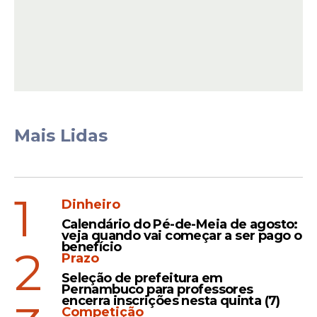
movimentar tanto o plenário quanto as
redes sociais.
Mais Lidas
1
Dinheiro
Calendário do Pé-de-Meia de agosto:
veja quando vai começar a ser pago o
Proteção
benefício
2
Prazo
O que era para ser apenas mais um dia de
Seleção de prefeitura em
celebração no famoso Carnaval de
Pernambuco para professores
Bezerros, conhecido nacionalmente pelo
encerra inscrições nesta quinta (7)
Competição