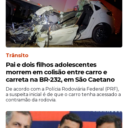
No vídeo que circula nas redes sociais, é
possível ver o desespero da mulher e as
ameaças do agressor, o qual, mesmo
detido, continua com postura violenta,
prometendo vingança. Joel fez questão de
acompanhar todo o processo. Conhecido
Trânsito
por sua forte ligação com as forças de
Pai e dois filhos adolescentes
segurança, o parlamentar reafirmou seu
morrem em colisão entre carro e
compromisso com a defesa da vida e o
carreta na BR-232, em São Caetano
combate à violência contra a mulher,
De acordo com a Polícia Rodoviária Federal (PRF),
destacando que “o Carnaval deve ser um
a suspeita inicial é de que o carro tenha acessado a
momento de alegria, não de dor”
contramão da rodovia.