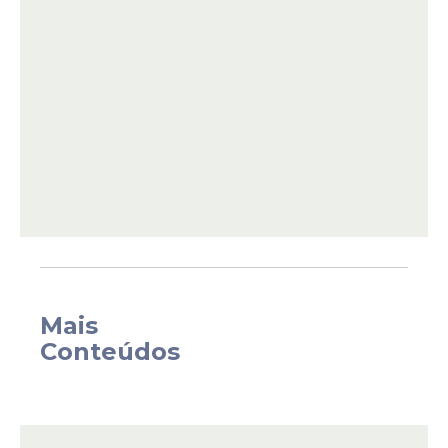
(
Alepe
) estabelece que, das 6h às 9h e das
17h às 20h, empresas responsáveis pelo
transporte público deverão destinar
espaços exclusivos para passageiras.
Mais
Conteúdos
O texto determina que os vagões de metrô
e ônibus sejam reservados exclusivamente
para mulheres nos horários de maior