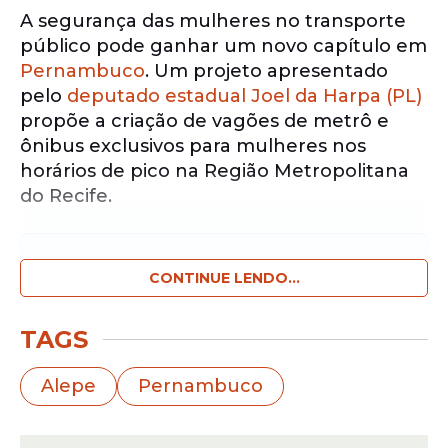
A segurança das mulheres no transporte
público pode ganhar um novo capítulo em
Pernambuco
. Um projeto apresentado
pelo
deputado estadual Joel da Harpa (PL)
propõe a criação de vagões de metrô e
ônibus exclusivos para mulheres nos
horários de pico na Região Metropolitana
do Recife.
Notícias pelo WhatsApp
Receba as notícias exclusivas do
CONTINUE LENDO...
Portal
de Prefeitura
pelo nosso canal.
TAGS
Entrar no canal
Alepe
Pernambuco
A proposta tramita na Assembleia
Legislativa do Estado de Pernambuco