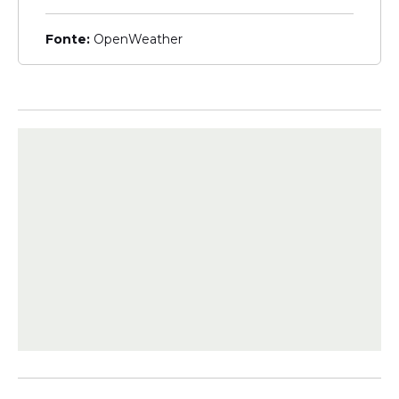
tentativa de feminicídio no
Carnaval de Bezerros
Fonte:
OpenWeather
Intimidação
Deputado Joel da Harpa é
ameaçado por flanelinhas
durante fiscalização no
Recife; assista o vídeo
Veja Também