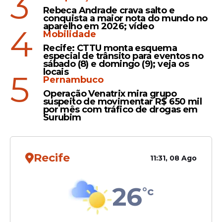
3
irreverente Dia do Papangu, acabou
Rebeca Andrade crava salto e
marcado por um ato de coragem que
conquista a maior nota do mundo no
salvou uma vida. O deputado estadual Joel
aparelho em 2026; vídeo
4
Mobilidade
da Harpa estava com seu gabinete móvel
Recife: CTTU monta esquema
nas ruas, percorrendo os principais polos
especial de trânsito para eventos no
de folia. Ao chegar em Bezerros, se
sábado (8) e domingo (9); veja os
locais
5
integrou às equipes da Polícia Militar de
Pernambuco
Pernambuco e, enquanto acompanhava a
Operação Venatrix mira grupo
tropa, o parlamentar flagrou uma
tentativa
suspeito de movimentar R$ 650 mil
por mês com tráfico de drogas em
de feminicídio
.
Surubim
Leia Também
Recife
11:31, 08 Ago
26
°c
Ação
Vídeo: Joel da Harpa e
Polícia Militar impedem