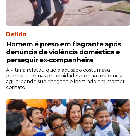
histórico vivido por Pernambuco, que
atualmente conta com duas mulheres nos
cargos mais altos do Executivo estadual: a
governadora Raquel Lyra e a vice-
Detido
governadora Priscila Krause.
Homem é preso em flagrante após
denúncia de violência doméstica e
perseguir ex-companheira
A vítima relatou que o acusado costumava
permanecer nas proximidades de sua residência,
aguardando sua chegada e insistindo em manter
contato.
A celebração transformou o tradicional