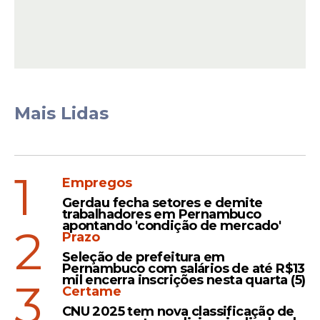
View this post on Instagram
Mais Lidas
1
Empregos
Gerdau fecha setores e demite
trabalhadores em Pernambuco
Só acontece em
apontando 'condição de mercado'
2
Prazo
Pernambuco
Seleção de prefeitura em
Pernambuco com salários de até R$13
Uma família pernambucana escolheu um
mil encerra inscrições nesta quarta (5)
3
Certame
tema pouco convencional para celebrar os
11 meses de vida da filha, Maria Lígia.
CNU 2025 tem nova classificação de