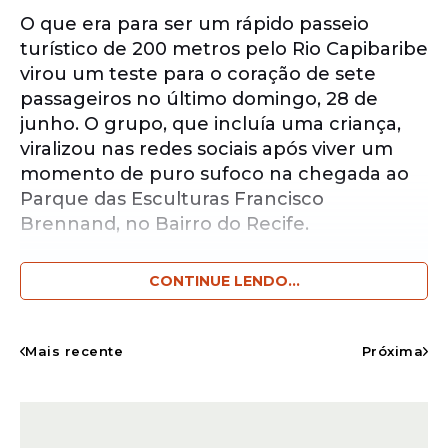
O que era para ser um rápido passeio
turístico de 200 metros pelo Rio Capibaribe
virou um teste para o coração de sete
passageiros no último domingo, 28 de
junho. O grupo, que incluía uma criança,
viralizou nas redes sociais após viver um
momento de puro sufoco na chegada ao
Parque das Esculturas Francisco
Brennand, no Bairro do Recife.
CONTINUE LENDO...
Notícias pelo WhatsApp
Receba as notícias exclusivas do
Portal
de Prefeitura
pelo nosso canal.
Mais recente
Próxima
Entrar no canal
Ao alcançar o píer de desembarque, o