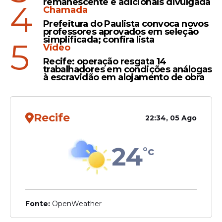
remanescente e adicionais divulgada
4
A
comemoração
foi inspirada na
Chamada
governadora de Pernambuco, Raquel Lyra,
Prefeitura do Paulista convoca novos
e teve como principal objetivo destacar a
professores aprovados em seleção
simplificada; confira lista
5
importância da presença feminina em
Vídeo
posições de liderança e influência.
Recife: operação resgata 14
trabalhadores em condições análogas
Mais do que uma referência ao cenário
à escravidão em alojamento de obra
político, a homenagem foi pensada para
simbolizar valores como
representatividade, protagonismo e
Recife
22:34, 05 Ago
incentivo às futuras gerações de mulheres.
24
°c
Fonte:
OpenWeather