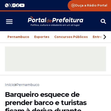
Ouça a Rádio Portal
Pernambuco
Esportes
Concursos Públicos
Entreteni
Início
Pernambuco
Barqueiro esquece de
prender barco e turistas
ficam à deriva durante