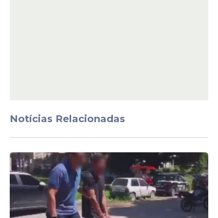
municipais
Festa
Mãe faz mêsversário de
bebê de 11 meses inspirado
na governadora Raquel
Lyra; veja vídeo
Notícias Relacionadas
Veja Também
De acordo com os familiares, a escolha do
tema também está ligada ao momento