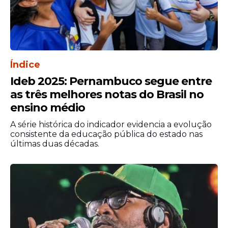
mesversário em uma oportunidade para
valorizar conquistas femininas e transmitir
uma mensagem de empoderamento,
reforçando a importância de inspirar
meninas a acreditarem em seu potencial e
em sua capacidade de construir o próprio
Índice
caminho.
Ideb 2025: Pernambuco segue entre
as três melhores notas do Brasil no
ensino médio
A série histórica do indicador evidencia a evolução
consistente da educação pública do estado nas
últimas duas décadas.