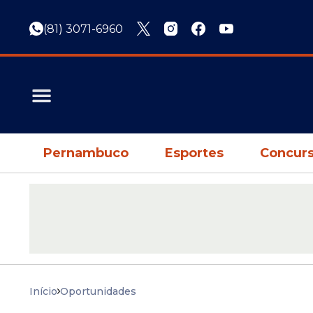
(81) 3071-6960
Pernambuco
Esportes
Concurs
Início
Oportunidades