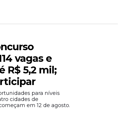
6 MESES
6 MESES
6 MESES
oncurso
6 MESES
114 vagas e
6 MESES
é R$ 5,2 mil;
6 MESES
rticipar
6 MESES
ortunidades para níveis
tro cidades de
6 MESES
 começam em 12 de agosto.
6 MESES
6 MESES