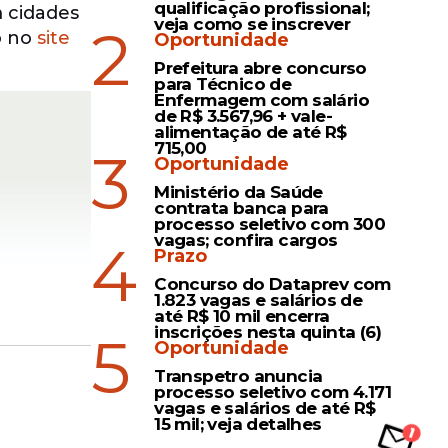
qualificação profissional;
m cidades
veja como se inscrever
2
o no
site
Oportunidade
Prefeitura abre concurso
para Técnico de
Enfermagem com salário
de R$ 3.567,96 + vale-
alimentação de até R$
715,00
3
Oportunidade
Ministério da Saúde
contrata banca para
processo seletivo com 300
vagas; confira cargos
4
Prazo
Concurso do Dataprev com
1.823 vagas e salários de
até R$ 10 mil encerra
inscrições nesta quinta (6)
5
Oportunidade
Transpetro anuncia
R$ 3,1 mil.
processo seletivo com 4.171
vagas e salários de até R$
15 mil; veja detalhes
ciência