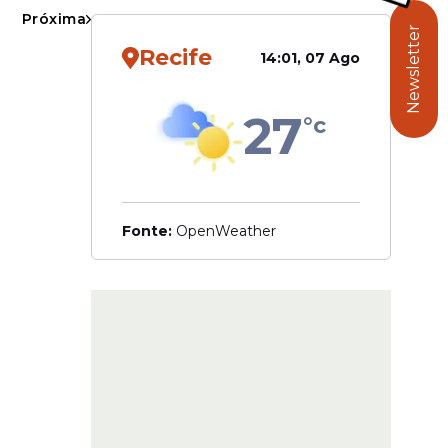
Próxima
Newsletter
Recife
14:01, 07 Ago
27
°c
Fonte:
OpenWeather