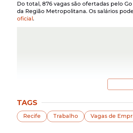
Do total, 876 vagas são ofertadas pelo Go
da Região Metropolitana. Os salários pode
oficial
.
TAGS
Já o Sine estadual disponibiliza 193
vagas
Recife
Trabalho
Vagas de Emp
Entre as oportunidades do Sine, 76 são d