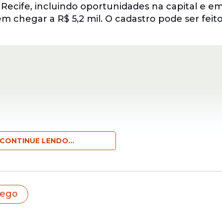
 Recife, incluindo oportunidades na capital e e
m chegar a R$ 5,2 mil. O cadastro pode ser feit
CONTINUE LENDO...
a partir desta sexta-feira (8), com salários de até 
rego
estinadas exclusivamente para pessoas com defi