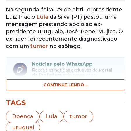
Na segunda-feira, 29 de abril, o presidente
Luiz Inácio
Lula
da Silva (PT) postou uma
mensagem prestando apoio ao ex-
presidente uruguaio, José 'Pepe' Mujica. O
ex-líder foi recentemente diagnosticado
com um
tumor
no esôfago.
Notícias pelo WhatsApp
Receba as notícias exclusivas do
Portal
de Prefeitura
pelo nosso canal.
CONTINUE LENDO...
Entrar no canal
TAGS
Veja a mensagem compartilhada por Lula
nas redes sociais:
Doença
Lula
tumor
uruguai