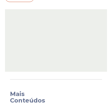
"Ao irmão Mujica, minha admiração e
solidariedade. Você é um farol na luta por
um mundo melhor. Sempre estivemos
juntos nos momentos bons e nos momentos
difíceis. Muito carinho e força, meus e de
Mais
Janja, para você e Lucía".
Conteúdos