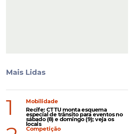
Uma publicação compartilhada por Luiz Inácio Lula da Silva (@lulaoficial)
Mais Lidas
1
O ex-presidente do Uruguai, com 88 anos,
Mobilidade
anunciou em uma declaração na segunda-
Recife: CTTU monta esquema
especial de trânsito para eventos no
feira (29) que foi diagnosticado com o
sábado (8) e domingo (9); veja os
tumor. Mujica não especificou se o tumor
locais
Competição
é benigno ou maligno (câncer), apenas