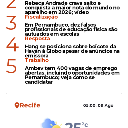
2
Rebeca Andrade crava salto e
mencionou que o órgão está
"muito
conquista a maior nota do mundo no
comprometido"
:
aparelho em 2026; vídeo
3
Fiscalização
"Tenho que informar a vocês que, na última
Em Pernambuco, dez falsos
profissionais de educação física são
sexta-feira, ao fazer um check-up,
autuados em escolas
4
descobriu-se que tenho um tumor no
Resposta
esôfago, que é algo muito comprometido",
Hang se posiciona sobre boicote da
Havan à Globo apesar de anúncios na
disse.
emissora
5
Trabalho
Ambev tem 400 vagas de emprego
abertas, incluindo oportunidades em
Pernambuco; veja como se
candidatar
Recife
05:00, 09 Ago
25
°c