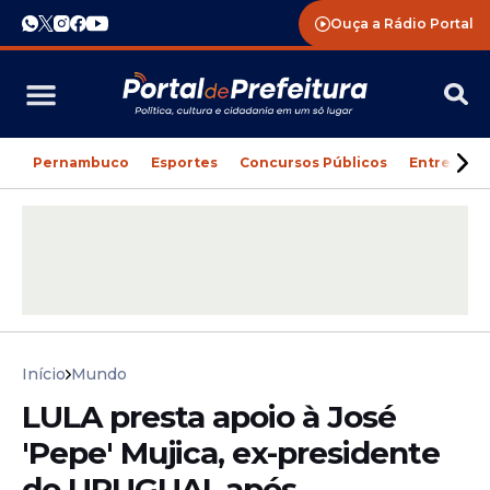
Ouça a Rádio Portal
Pernambuco
Esportes
Concursos Públicos
Entreteni
Início
Mundo
LULA presta apoio à José
'Pepe' Mujica, ex-presidente
do URUGUAI, após