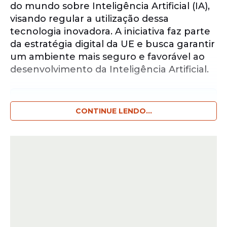
do mundo sobre Inteligência Artificial (IA),
visando regular a utilização dessa
tecnologia inovadora. A iniciativa faz parte
da estratégia digital da UE e busca garantir
um ambiente mais seguro e favorável ao
desenvolvimento da Inteligência Artificial.
Notícias pelo WhatsApp
Receba as notícias exclusivas do
CONTINUE LENDO...
Portal
de Prefeitura
pelo nosso canal.
Entrar no canal
A perspectiva é que a Inteligência Artificial
traga inúmeros benefícios, incluindo
avanços na saúde, transporte mais seguro
e limpo, produção mais eficiente e energia