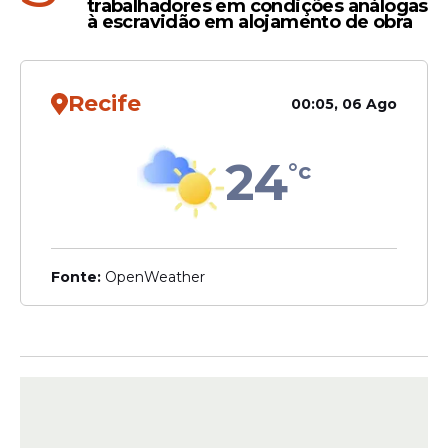
trabalhadores em condições análogas
à escravidão em alojamento de obra
Recife
00:05, 06 Ago
24
°c
Fonte:
OpenWeather
A Inteligência Artificial generativa, como o
ChatGPT, deve cumprir requisitos de
transparência e prevenção de conteúdo
ilegal. Além disso, sistemas de risco limitado
devem garantir transparência para que os
usuários possam tomar decisões