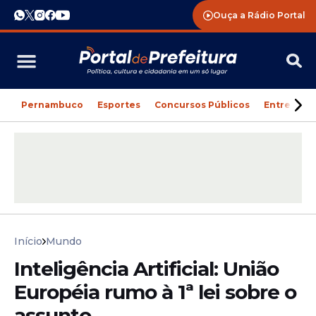
Ouça a Rádio Portal
Pernambuco
Esportes
Concursos Públicos
Entreteni
Início
Mundo
Inteligência Artificial: União
Européia rumo à 1ª lei sobre o
assunto