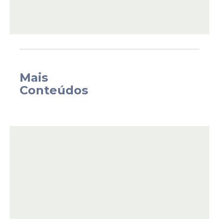
sustentável.
Mais
Conteúdos
Proposta em abril de 2021 pela Comissão
Européia, a regulamentação propõe uma
análise e classificação dos sistemas de IA,
considerando o risco que representam
para os usuários em diferentes setores.
Essas regras, se aprovadas, marcarão o