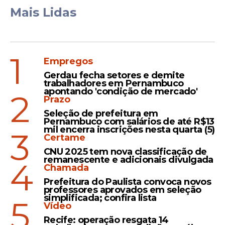
Mais Lidas
A nova legislação estabelece obrigações
para fornecedores e usuários de acordo
1
Empregos
com o nível de risco associado à
Gerdau fecha setores e demite
Inteligência Artificial. Em casos de risco
trabalhadores em Pernambuco
inaceitável, como sistemas que ameacem
apontando 'condição de mercado'
2
Prazo
pessoas, algumas práticas, como a
Seleção de prefeitura em
manipulação cognitivo-comportamental,
Pernambuco com salários de até R$13
serão proibidas.
mil encerra inscrições nesta quarta (5)
3
Certame
Sistemas que afetem negativamente a
CNU 2025 tem nova classificação de
remanescente e adicionais divulgada
segurança ou direitos fundamentais são
4
Chamada
considerados de alto risco. Eles serão
Prefeitura do Paulista convoca novos
divididos em categorias, exigindo registro
professores aprovados em seleção
simplificada; confira lista
em um banco de dados da UE, incluindo
5
Vídeo
sistemas utilizados em produtos
Recife: operação resgata 14
abrangidos pela legislação da UE.