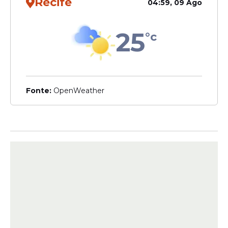
Recife
04:59, 09 Ago
escalações
25
°c
Veja Também
Fonte:
OpenWeather
A última vez que o Mais Querido foi
derrotado para os baianos foi em 2017, pelo
Brasileirão daquele ano, no Ninho do
Urubo, por 2 a 0. Desde então, são sete
vitórias e dois empates.