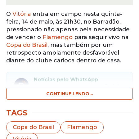
O
Vitória
entra em campo nesta quinta-
feira, 14 de maio, às 21h30, no Barradão,
pressionado não apenas pela necessidade
de vencer o
Flamengo
para seguir vivo na
Copa do Brasil
, mas também por um
retrospecto amplamente desfavorável
diante do clube carioca dentro de casa.
Notícias pelo WhatsApp
Receba as notícias exclusivas do
Portal
de Prefeitura
pelo nosso canal.
CONTINUE LENDO...
Entrar no canal
TAGS
Os números mostram a dificuldade
Copa do Brasil
Flamengo
histórica do
Leão da Barra
no confronto
Vitória