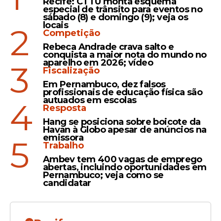
Recife: CTTU monta esquema
Nos últimos anos, o Rubro-Negro carioca
especial de trânsito para eventos no
consolidou um elenco mais forte.
sábado (8) e domingo (9); veja os
locais
2
Competição
Rebeca Andrade crava salto e
Leia Também
conquista a maior nota do mundo no
aparelho em 2026; vídeo
3
Fiscalização
Em Pernambuco, dez falsos
profissionais de educação física são
Necessidade
autuados em escolas
4
Vitória precisa repetir feito
Resposta
de 2013 para eliminar o
Hang se posiciona sobre boicote da
Havan à Globo apesar de anúncios na
Flamengo na Copa do
emissora
5
Brasil; confira
Trabalho
Ambev tem 400 vagas de emprego
abertas, incluindo oportunidades em
Pernambuco; veja como se
candidatar
Rubro-negros
Vitória x Flamengo: onde
assistir e prováveis