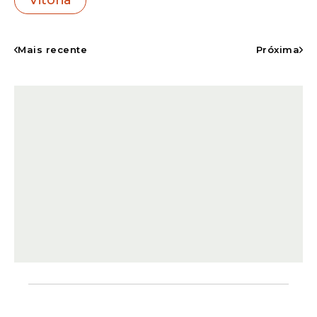
em Salvador. Em 25 partidas disputadas no
Barradão, o Flamengo venceu 13 vezes,
enquanto o Vitória conquistou apenas seis
Mais recente
Próxima
triunfos, além de seis empates registrados
no duelo. Desta forma, os resultados
deixam claro uma superioridade dos
cariocas, mesmo atuando longe de casa.