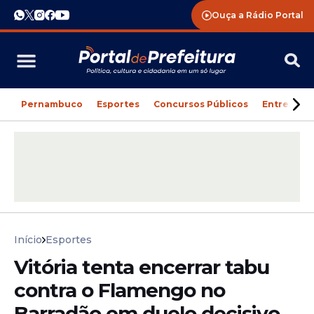
Ouça a Rádio Portal
Pernambuco
Esportes
Concursos Públicos
Entreteni
Início
Esportes
Vitória tenta encerrar tabu
contra o Flamengo no
Barradão em duelo decisivo