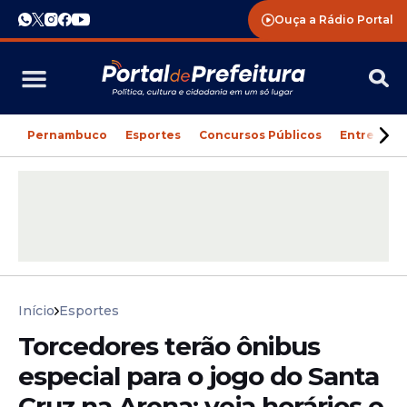
Ouça a Rádio Portal
Pernambuco
Esportes
Concursos Públicos
Entreteni
Início
Esportes
Torcedores terão ônibus
especial para o jogo do Santa
Cruz na Arena; veja horários e