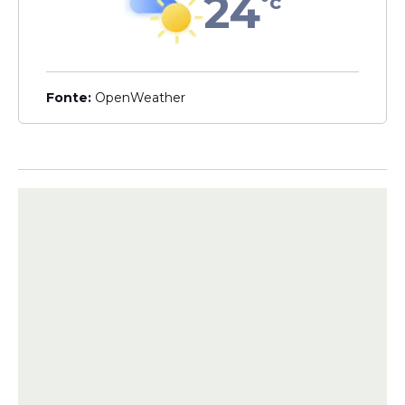
24
°c
Leia Também
Fonte:
OpenWeather
Tricolor
Santa Cruz vence a Inter de
Limeira fora de casa e
encerra jejum na Série C
Inusitado
"Conselheiro" interrompe
coletiva e questiona se
novo técnico conhece