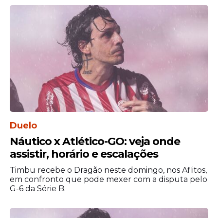
Duelo
A partida traz recordações de momentos
Náutico x Atlético-GO: veja onde
decisivos da história coral, como o
dramático duelo de 1998 e o último
assistir, horário e escalações
encontro em 2021, quando o Santa venceu
Timbu recebe o Dragão neste domingo, nos Aflitos,
por 2 a 1. Com a expectativa de um bom
em confronto que pode mexer com a disputa pelo
público na Arena, o esquema de
G-6 da Série B.
transporte especial é peça-chave para
garantir que a festa da torcida ocorra com