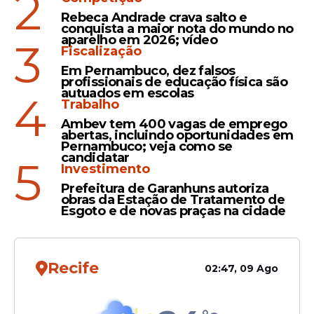
2
Rebeca Andrade crava salto e
conquista a maior nota do mundo no
aparelho em 2026; vídeo
3
Fiscalização
Em Pernambuco, dez falsos
profissionais de educação física são
autuados em escolas
4
Trabalho
O Confronto: Santa Cruz
Ambev tem 400 vagas de emprego
abertas, incluindo oportunidades em
busca o G-8
Pernambuco; veja como se
candidatar
5
Investimento
Dentro de campo, o Santa Cruz chega
Prefeitura de Garanhuns autoriza
para o embate motivado após quebrar um
obras da Estação de Tratamento de
jejum de três jogos sem vitórias na Série C.
Esgoto e de novas praças na cidade
Atualmente na
13ª posição
, o Tricolor do
Arruda precisa dos três pontos para
reduzir a distância para o grupo dos oito
Recife
02:47, 09 Ago
primeiros colocados (G-8), zona que
garante vaga na próxima fase da
competição.