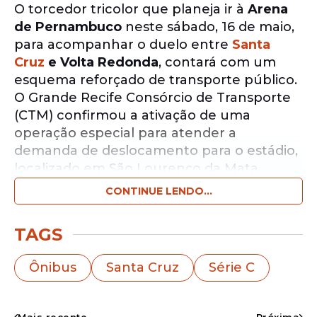
O torcedor tricolor que planeja ir à
Arena
de Pernambuco
neste sábado, 16 de maio,
para acompanhar o duelo entre
Santa
Cruz
e Volta Redonda
, contará com um
esquema reforçado de transporte público.
O Grande Recife Consórcio de Transporte
(CTM) confirmou a ativação de uma
operação especial para atender a
demanda de deslocamento para o estádio,
localizado em São Lourenço da Mata.
CONTINUE LENDO...
Notícias pelo WhatsApp
Receba as notícias exclusivas do
Portal
TAGS
de Prefeitura
pelo nosso canal.
Ônibus
Santa Cruz
Série C
Entrar no canal