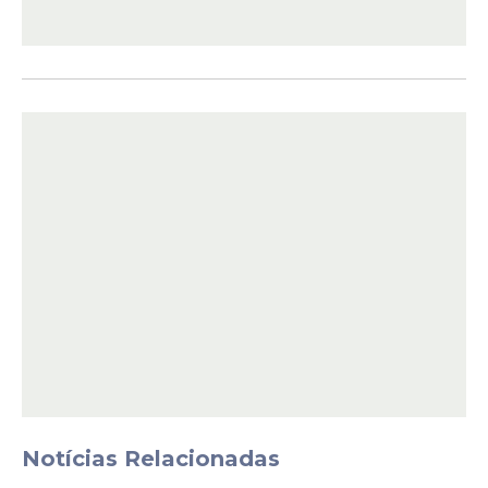
História no Maguary
Antes de acertar o retorno ao
Sport Recife
,
Sued Lima estava no comando do
Maguary, equipe de Bonito, interior de
Pernambuco. Por lá, o treinador viveu
Notícias Relacionadas
momentos importantes e deixou seu