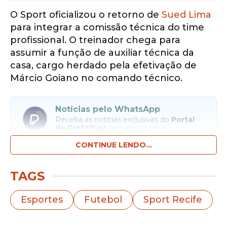
O Sport oficializou o retorno de
Sued Lima
para integrar a comissão técnica do time
profissional. O treinador chega para
assumir a função de auxiliar técnica da
casa, cargo herdado pela efetivação de
Márcio Goiano no comando técnico.
Notícias pelo WhatsApp
Receba as notícias exclusivas do
Portal
de Prefeitura
pelo nosso canal.
CONTINUE LENDO...
Entrar no canal
TAGS
Aos 46 anos, o profissional volta ao clube
após três temporadas no Maguary, de
Esportes
Futebol
Sport Recife
Bonito, onde conseguiu bons feitos, e
carrega uma ligação forte com a Ilha do