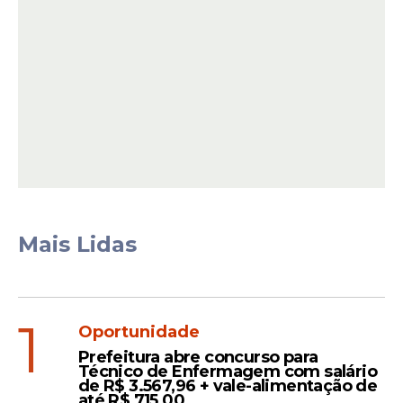
Mais Lidas
Mais de uma década na
Ilha do Retiro
1
Oportunidade
O comandante já trabalhou por mais de
Prefeitura abre concurso para
uma década na base leonina, período em
Técnico de Enfermagem com salário
que akudou a desenvolver talentos e
de R$ 3.567,96 + vale-alimentação de
até R$ 715,00