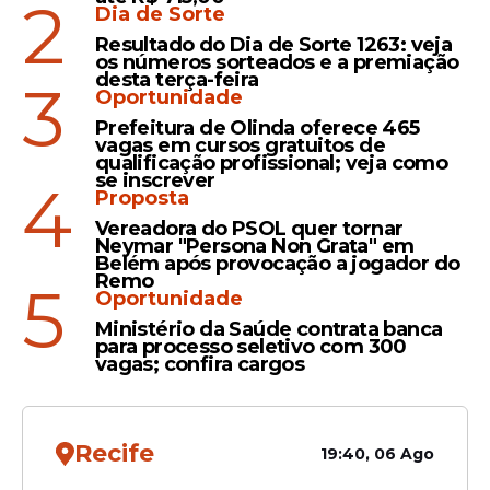
2
participou da campanhas relevantes em
Dia de Sorte
competições para os jovens, como a Copa
Resultado do Dia de Sorte 1263: veja
São Paulo de
Futebol
Júnior, Copa do
os números sorteados e a premiação
desta terça-feira
Brasil e o Brasileirão de Aspirantes.
3
Oportunidade
Prefeitura de Olinda oferece 465
vagas em cursos gratuitos de
qualificação profissional; veja como
Leia Também
se inscrever
4
Proposta
Vereadora do PSOL quer tornar
Neymar "Persona Non Grata" em
Crítica
Belém após provocação a jogador do
Remo
5
Vagner Love considera a
Oportunidade
torcida do Sport como a
Ministério da Saúde contrata banca
pior da sua carreira: "no
para processo seletivo com 300
vagas; confira cargos
aquecimento já tinha vaia"
Recife
19:40, 06 Ago
Saída