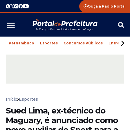
Ouça a Rádio Portal
Pernambuco
Esportes
Concursos Públicos
Entreteni
Início
Esportes
Sued Lima, ex-técnico do
Maguary, é anunciado como
novo auxiliar do Sport para a