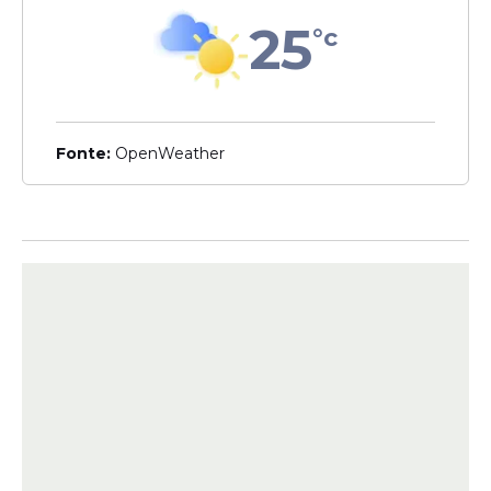
Após derrota para o Central,
25
°c
Maguary demite técnico
Sued Lima
Fonte:
OpenWeather
Veja Também
Agora, pela primeira vez, o experiente
treinador terá uma experiência junto ao
elenco principal com a missão de
contribuir para os objetivos
rubro-negros
,
que almejam o retorno à Série A do
Campeonato Brasileiro.