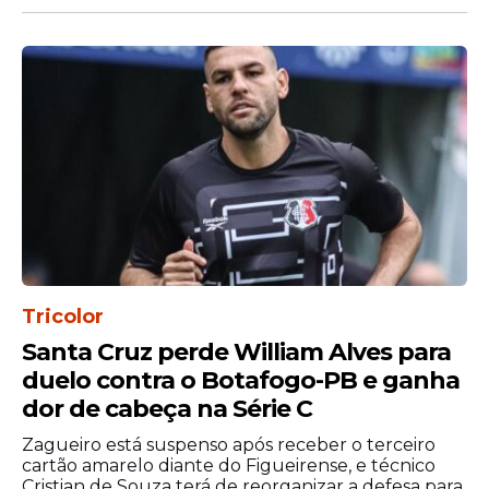
nome registrado na história do Azulino, já
que, conquistou classificações inéditas para
a Série D e também a Copa do Brasil. Além,
obviamente, de boas campanhas dentro
do Campeonato Pernambucano.
Tricolor
Santa Cruz perde William Alves para
duelo contra o Botafogo-PB e ganha
dor de cabeça na Série C
Zagueiro está suspenso após receber o terceiro
cartão amarelo diante do Figueirense, e técnico
Cristian de Souza terá de reorganizar a defesa para