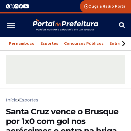
Ouça a Rádio Portal
Pernambuco
Esportes
Concursos Públicos
Entreteni
Início
Esportes
Santa Cruz vence o Brusque
por 1x0 com gol nos
acréscimos e entra na briga