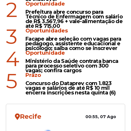
vitória fortalece a confiança do Santa
2
Oportunidade
Cruz para a sequência da Série C. O
Prefeitura abre concurso para
resultado mantém o clube próximo da
Técnico de Enfermagem com salário
de R$ 3.567,96 + vale-alimentação de
zona de classificação e aumenta as
até R$ 715,00
3
expectativas da torcida em relação à luta
Oportunidades
por uma vaga na próxima fase da
Facape abre seleção com vagas para
pedagogo, assistente educacional e
competição.
psicólogo; saiba como se inscrever
4
Oportunidade
Ministério da Saúde contrata banca
para processo seletivo com 300
Leia Também
vagas; confira cargos
5
Prazo
Concurso do Dataprev com 1.823
vagas e salários de até R$ 10 mil
Tricolor
encerra inscrições nesta quinta (6)
Onde assistir AO VIVO
Brusque x Santa Cruz:
horário e prováveis
Recife
00:55, 07 Ago
escalações