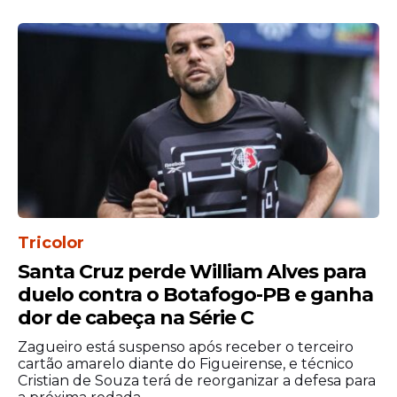
receberá o Floresta no domingo (21), às
16h, novamente na Arena Simon. A equipe
buscará reagir após o tropeço em casa e
permanecer entre os principais
concorrentes da Série C.
Tricolor
Santa Cruz perde William Alves para
duelo contra o Botafogo-PB e ganha
dor de cabeça na Série C
Zagueiro está suspenso após receber o terceiro
cartão amarelo diante do Figueirense, e técnico
Cristian de Souza terá de reorganizar a defesa para