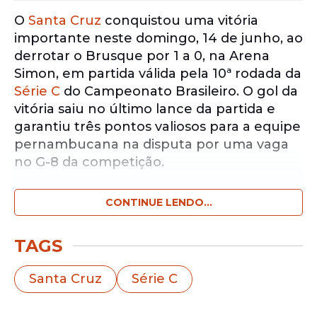
O
Santa Cruz
conquistou uma vitória
importante neste domingo, 14 de junho, ao
derrotar o Brusque por 1 a 0, na Arena
Simon, em partida válida pela 10ª rodada da
Série C
do Campeonato Brasileiro. O gol da
vitória saiu no último lance da partida e
garantiu três pontos valiosos para a equipe
pernambucana na disputa por uma vaga
no G-8 da competição.
CONTINUE LENDO...
Notícias pelo WhatsApp
Receba as notícias exclusivas do
Portal
de Prefeitura
pelo nosso canal.
TAGS
Entrar no canal
Santa Cruz
Série C
O zagueiro Edson Miranda marcou o único