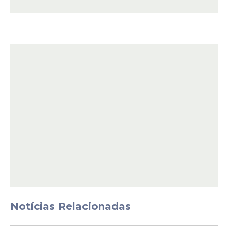
quando receberá o Ypiranga-RS. A partida
representa mais uma oportunidade para o
Tricolor somar pontos importantes e
continuar a aproximação ao grupo dos oito
melhores colocados.
Notícias Relacionadas
Já o Brusque tentará a recuperação na
próxima rodada. O time catarinense