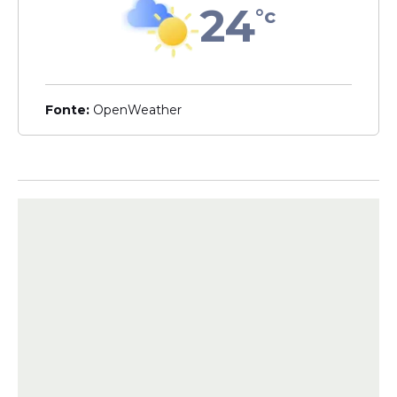
24
°c
Alterações
Após dias sem treino, Santa
Cruz deve ter mudanças na
Fonte:
OpenWeather
equipe para duelo contra o
Brusque
Veja Também
O próximo compromisso do Santa Cruz
acontecerá diante da torcida. A equipe
voltará a campo no sábado (20), às 19h,