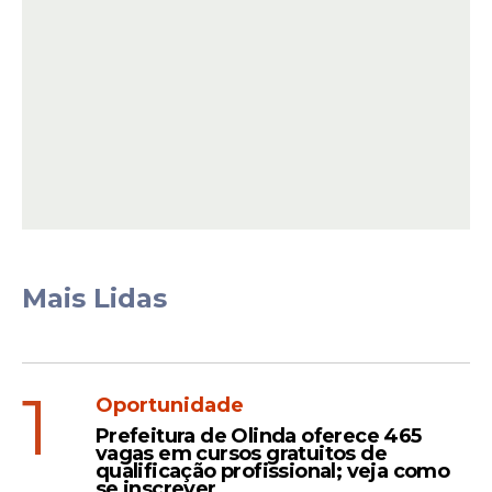
defensivos. O Brusque tentou aproveitar o
fator casa para assumir o controle da
partida, enquanto o Santa Cruz apostou
em uma postura organizada para
neutralizar as investidas do adversário.
Mais Lidas
1
Oportunidade
Prefeitura de Olinda oferece 465
vagas em cursos gratuitos de
Além da importância dos três pontos, a
qualificação profissional; veja como
se inscrever