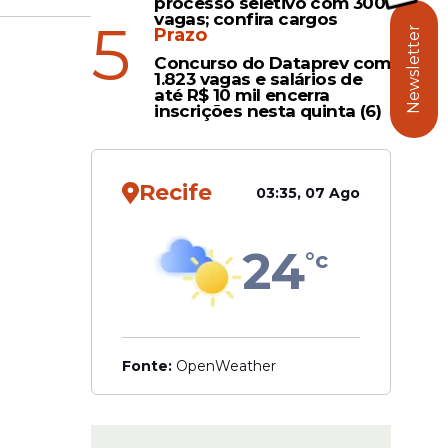
processo seletivo com 300
vagas; confira cargos
5
idade de
Prazo
Newsletter
Concurso do Dataprev com
1.823 vagas e salários de
até R$ 10 mil encerra
va
inscrições nesta quinta (6)
. Então,
Recife
03:35, 07 Ago
24
°c
Fonte:
OpenWeather