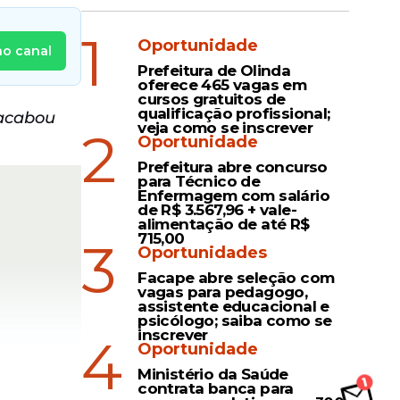
1
Oportunidade
no canal
Prefeitura de Olinda
oferece 465 vagas em
cursos gratuitos de
qualificação profissional;
 acabou
veja como se inscrever
2
Oportunidade
Prefeitura abre concurso
para Técnico de
Enfermagem com salário
de R$ 3.567,96 + vale-
alimentação de até R$
715,00
3
Oportunidades
Facape abre seleção com
vagas para pedagogo,
assistente educacional e
psicólogo; saiba como se
inscrever
4
Oportunidade
Ministério da Saúde
contrata banca para