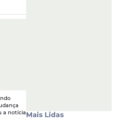
ando
mudança
 a notícia
Mais Lidas