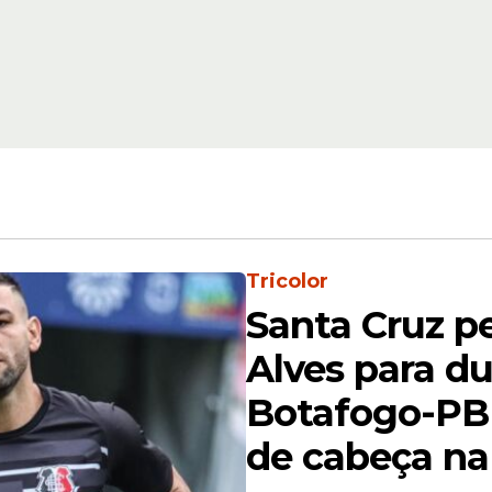
Tricolor
Santa Cruz p
Alves para du
Botafogo-PB
de cabeça na