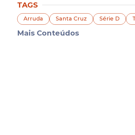
TAGS
Vale destacar que o treinador recém-ch
comandar o time, e foi justamente da
der
Arruda
Santa Cruz
Série D
T
"Nós tínhamos feito a troca do comando 
Mais Conteúdos
metodologia de trabalho, os novos conceit
você ganhar uma semana a mais, sem dúv