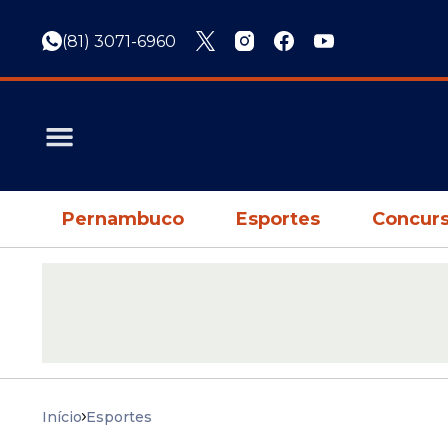
(81) 3071-6960
Pernambuco
Esportes
Concurs
Início
Esportes