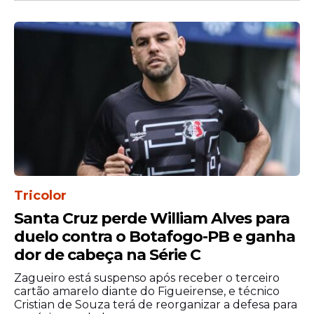
Tricolor
Pontos importantes na
Santa Cruz perde William Alves para
luta pelo campeonato
duelo contra o Botafogo-PB e ganha
dor de cabeça na Série C
A vitória garantiu 27 pontos para o
pernambucano, que agora soma 69
Zagueiro está suspenso após receber o terceiro
cartão amarelo diante do Figueirense, e técnico
pontos na classificação geral da Fórmula 2.
Cristian de Souza terá de reorganizar a defesa para