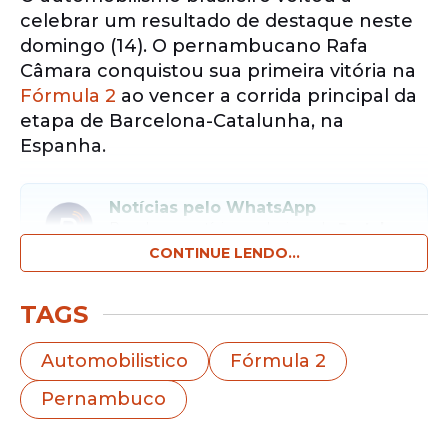
celebrar um resultado de destaque neste
domingo (14). O pernambucano Rafa
Câmara conquistou sua primeira vitória na
Fórmula 2
ao vencer a corrida principal da
etapa de Barcelona-Catalunha, na
Espanha.
Notícias pelo WhatsApp
Receba as notícias exclusivas do
Portal
de Prefeitura
pelo nosso canal.
CONTINUE LENDO...
Entrar no canal
TAGS
Natural de
Pernambuco
e considerado
Automobilistico
Fórmula 2
uma das principais promessas do esporte a
Pernambuco
motor do país, Câmara mostrou
maturidade, estratégia e velocidade para