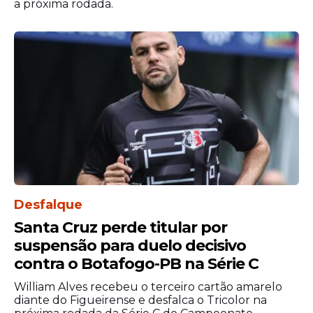
a próxima rodada.
Mesmo com o triunfo, o líder do
campeonato continua sendo Nikola Tsolov.
No entanto, o resultado em Barcelona
aproxima Rafa Câmara das primeiras
posições e aumenta suas chances de
disputar o título da temporada.
Desfalque
Santa Cruz perde titular por
suspensão para duelo decisivo
contra o Botafogo-PB na Série C
William Alves recebeu o terceiro cartão amarelo
diante do Figueirense e desfalca o Tricolor na
O desempenho também reforça a