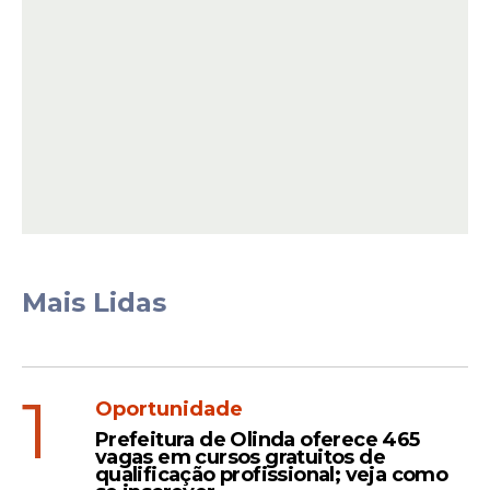
Quando retornou à pista, Câmara
apareceu fora das primeiras posições, mas
Mais Lidas
tinha uma vantagem importante: pneus
mais novos e melhor rendimento para a
parte final da disputa.
1
Oportunidade
Prefeitura de Olinda oferece 465
vagas em cursos gratuitos de
Leia Também
qualificação profissional; veja como