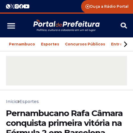
Ouça a Rádio Portal
Pernambuco
Esportes
Concursos Públicos
Entreteni
Início
Esportes
Pernambucano Rafa Câmara
conquista primeira vitória na
Fórmula 2 em Barcelona