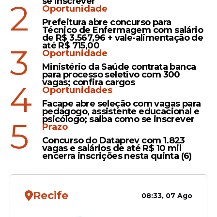
se inscrever
2
Oportunidade
Prefeitura abre concurso para
Automobilismo
Técnico de Enfermagem com salário
de R$ 3.567,96 + vale-alimentação de
Fórmula 1 2026: confira o
até R$ 715,00
3
grid de largada e onde
Oportunidade
assistir ao GP de Mônaco
Ministério da Saúde contrata banca
para processo seletivo com 300
ao vivo neste domingo (7)
vagas; confira cargos
4
Oportunidades
Facape abre seleção com vagas para
pedagogo, assistente educacional e
Luto
psicólogo; saiba como se inscrever
5
Prazo
Morre Alex Zanardi, ex-
Concurso do Dataprev com 1.823
piloto de fórmula 1 e
vagas e salários de até R$ 10 mil
medalhista paralímpico,
encerra inscrições nesta quinta (6)
aos 59 anos
Recife
08:33, 07 Ago