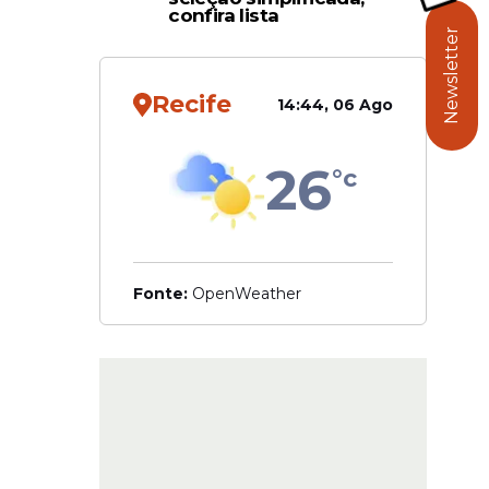
confira lista
Newsletter
Recife
14:44, 06 Ago
26
°c
Fonte:
OpenWeather