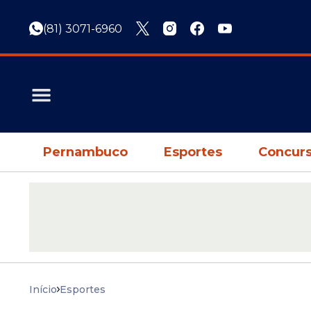
(81) 3071-6960
Pernambuco
Esportes
Concurs
Início
Esportes