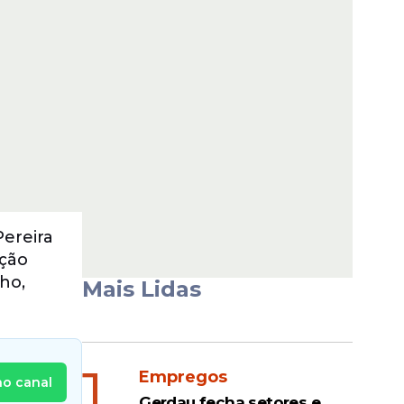
Pereira
ição
ho,
Mais Lidas
1
Empregos
no canal
Gerdau fecha setores e