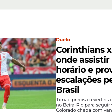
ranças se reuniram para realizar um balanço da
bros permanecerão unidos para ajudar de form
ro.
Duelo
Corinthians x
onde assistir 
horário e pro
escalações p
Brasil
Timão precisa reverter a 
no Beira-Rio para seguir
Colorado chega com van