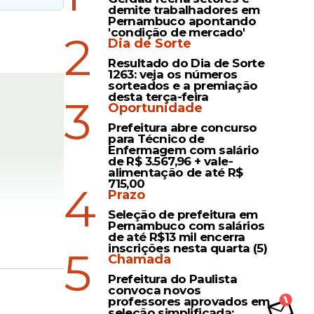
demite trabalhadores em
Pernambuco apontando
'condição de mercado'
2
Dia de Sorte
Resultado do Dia de Sorte
1263: veja os números
sorteados e a premiação
desta terça-feira
3
Oportunidade
Prefeitura abre concurso
para Técnico de
Enfermagem com salário
de R$ 3.567,96 + vale-
alimentação de até R$
715,00
4
Prazo
Seleção de prefeitura em
Pernambuco com salários
de até R$13 mil encerra
inscrições nesta quarta (5)
5
Chamada
Prefeitura do Paulista
convoca novos
professores aprovados em
seleção simplificada;