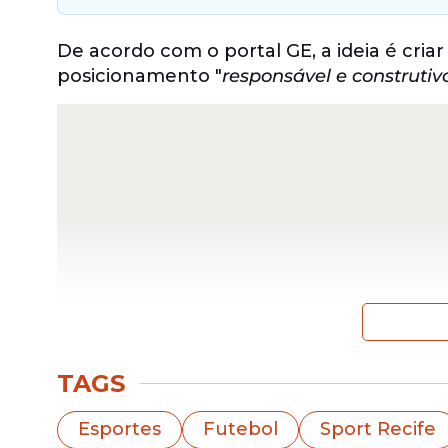
De acordo com o portal GE, a ideia é cr
posicionamento "
responsável e construtiv
TAGS
"Oposição, mas construtiva e com responsa
Esportes
Futebol
Sport Recife
Vale lembrar que Dubeux foi presidente 