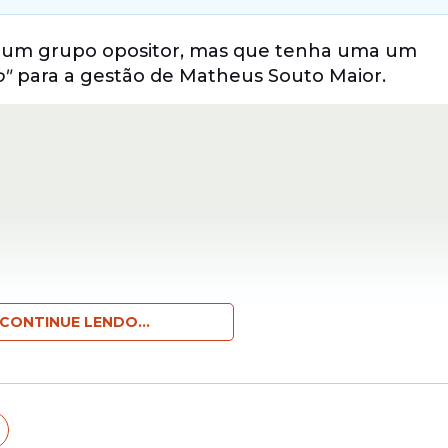
iar um grupo opositor, mas que tenha uma um
o"
para a gestão de Matheus Souto Maior.
CONTINUE LENDO...
bilidade!"
, disse Gustavo Dubeux, ao GE.
do
Leão da Ilha
nos anos de 2011 e 2012.