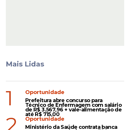
Uma das atrações foi o cantor gospel Jessé
Mais Lidas
Aguiar, que apresentou suas músicas que,
sobretudo, falavam de fé, Jesus e
recomeços. Logo após o show, o artista
posou para foto com o jogador e Bruna
1
Oportunidade
Biancardi, esposa de Neymar.
Prefeitura abre concurso para
Técnico de Enfermagem com salário
de R$ 3.567,96 + vale-alimentação de
até R$ 715,00
2
Leia Também
Oportunidade
Ministério da Saúde contrata banca