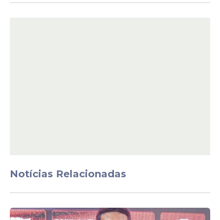
Jessé, por sua vez, publicou uma
sequência de fotos
e falou sobre o
momento.
"Tarde mais que especial ! obrigado Bruna
Biancardi e Neymar por esse convite ! Natal
mais que especial e falando de uma força
muito maior que nós, DEUS!!!"
Notícias Relacionadas