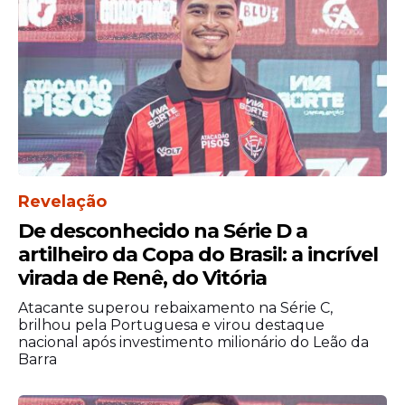
Sobre o joelho do craque, a expectativa é
que em um mês, o jogador esteja melhor e
possa voltar a fazer certos tipos de
treinamento.
Revelação
De desconhecido na Série D a
artilheiro da Copa do Brasil: a incrível
virada de Renê, do Vitória
Atacante superou rebaixamento na Série C,
brilhou pela Portuguesa e virou destaque
nacional após investimento milionário do Leão da
Barra