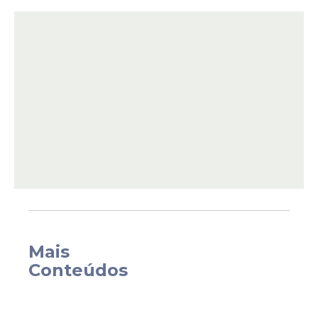
está se recuperando de uma cirurgia no
joelho esquerdo, que estava lhe
prejudicando durante os últimos
compromissos do Brasileirão. Mesmo com
dores, o atleta foi a campo nas últimas
rodadas e fez a diferença. Inclusive, com
um hat-trick em cima do Juventude, no
Alfredo Jaconi.
Mais
Conteúdos