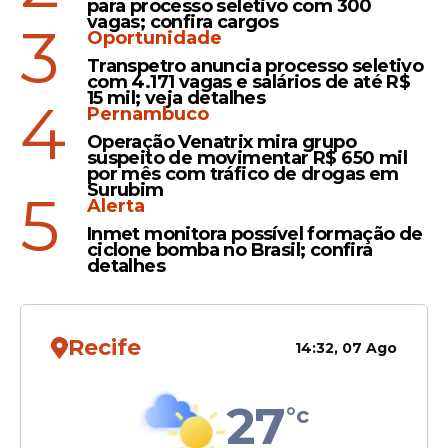
para processo seletivo com 300
vagas; confira cargos
3
Operação
Oportunidade
Neymar passa por cirurgia
Transpetro anuncia processo seletivo
com 4.171 vagas e salários de até R$
no joelho e inicia
15 mil; veja detalhes
4
recuperação mirando a
Pernambuco
Copa do Mundo
Operação Venatrix mira grupo
suspeito de movimentar R$ 650 mil
por mês com tráfico de drogas em
Surubim
5
Alerta
Copa
Inmet monitora possível formação de
ciclone bomba no Brasil; confira
Neymar garante Seleção
detalhes
Brasileira hexa em 2026 e
pede ajuda a treinador:
"Ancelotti! Ajuda nós"
Recife
14:32, 07 Ago
27
°c