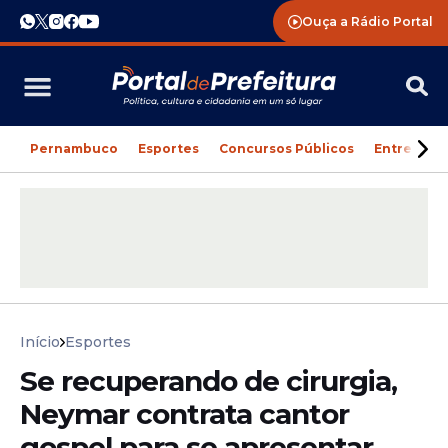
Ouça a Rádio Portal
Pernambuco
Esportes
Concursos Públicos
Entreteni
Início
Esportes
Se recuperando de cirurgia,
Neymar contrata cantor
gospel para se apresentar