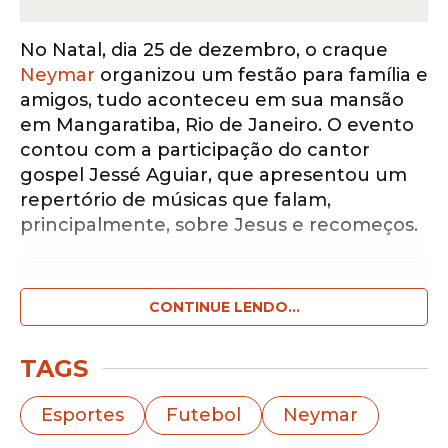
No Natal, dia 25 de dezembro, o craque
Neymar
organizou um festão para família e
amigos, tudo aconteceu em sua mansão
em Mangaratiba, Rio de Janeiro. O evento
contou com a participação do cantor
gospel Jessé Aguiar, que apresentou um
repertório de músicas que falam,
principalmente, sobre Jesus e recomeços.
Notícias pelo WhatsApp
Receba as notícias exclusivas do
CONTINUE LENDO...
Portal
de Prefeitura
pelo nosso canal.
TAGS
Entrar no canal
Esportes
Futebol
Neymar
Após o fim da temporada de 2025,
Neymar