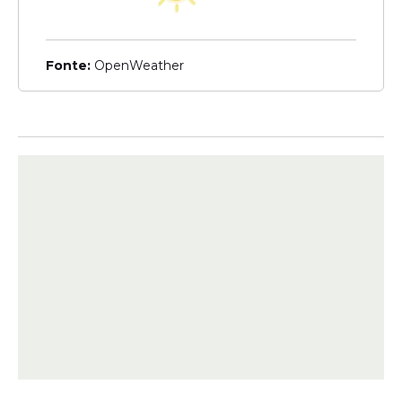
Veja Também
Fonte:
OpenWeather
A mulher do jogador, Biancardi, fez
questão de agradecer a presença do
música em um stories publicado:
"
Obrigada Jessé Aguiar, foi um prazer ouvir
ao vivo músicas que eu amo tanto."