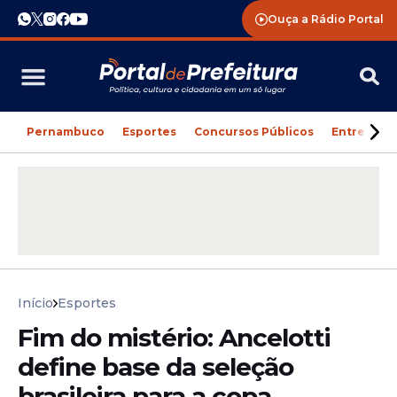
Ouça a Rádio Portal
Pernambuco
Esportes
Concursos Públicos
Entreteni
Início
Esportes
Fim do mistério: Ancelotti
define base da seleção
brasileira para a copa