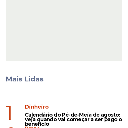
Notícias pelo WhatsApp
Receba as notícias exclusivas do
Portal
de Prefeitura
pelo nosso canal.
Entrar no canal
Estadão Conteúdo.
Mais Lidas
1
Dinheiro
Calendário do Pé-de-Meia de agosto:
veja quando vai começar a ser pago o
benefício