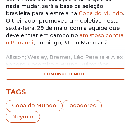
nada mudar, será a base da seleção
brasileira para a estreia na
Copa do Mundo
.
O treinador promoveu um coletivo nesta
sexta-feira, 29 de maio, com a equipe que
deve entrar em campo no
amistoso contra
o Panamá
, domingo, 31, no Maracanã.
Alisson; Wesley, Bremer, Léo Pereira e Alex
Sandro; Casemiro e Bruno Guimarães;
Raphinha, Matheus Cunha, Vini Jr. e Luiz
CONTINUE LENDO...
Henrique trabalharam entre os titulares.
TAGS
Da equipe projetada para enfrentar
Marrocos no dia 13 de junho, em Nova
Copa do Mundo
jogadores
Jersey, na abertura do Grupo C da
Copa,
só
haverá mudança na dupla de zaga, com as
Neymar
entradas de Marquinhos e Gabriel
Magalhães. Os dois, além de Gabriel