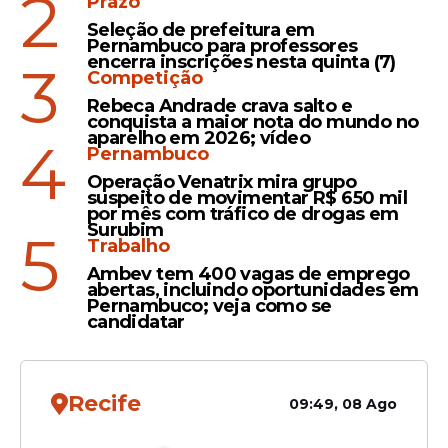
2
Prazo
Seleção de prefeitura em
Pernambuco para professores
encerra inscrições nesta quinta (7)
3
Leia Também
Competição
Rebeca Andrade crava salto e
conquista a maior nota do mundo no
aparelho em 2026; vídeo
4
Pernambuco
Coincidência
Operação Venatrix mira grupo
Lesão de Neymar revive
suspeito de movimentar R$ 650 mil
drama de Romário antes da
por mês com tráfico de drogas em
Surubim
5
Copa do Mundo de 1998
Trabalho
Ambev tem 400 vagas de emprego
abertas, incluindo oportunidades em
Pernambuco; veja como se
candidatar
Fala
Thiago Carpini, técnico do
Recife
Fortaleza, relembra "ajuda"
09:49, 08 Ago
do Sport na Copa do