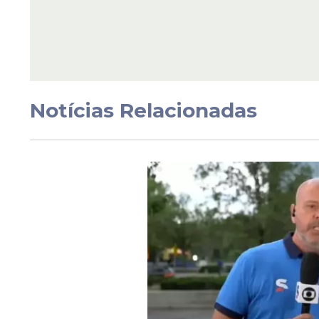
Joelinton, do Newcast
enxerga Copa do Mu
difícil, mas pode ser 
nome útil para o Brasi
Notícias Relacionadas
Veja Também
Desde então, até os dias atuais,
Douglas 
233 partidas disputadas, além de ser um 
torcedores.