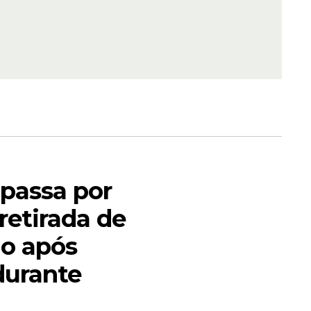
s olhos
 pintar
 passa por
 retirada de
e já soma
os
o após
durante