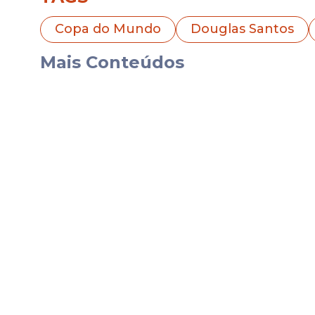
Copa do Mundo
Douglas Santos
Carreira de Douglas Sa
Mais Conteúdos
O profissional, natural da Paraíba, na capi
lá entre 2012 e 2013, inclusive, fazendo
na era dos pontos corridos, garantido v
Após destaque pelo clube pernambucano, 
jogou apenas três partidas e foi empresta
foi contratado de modo definitivo pelo Ga