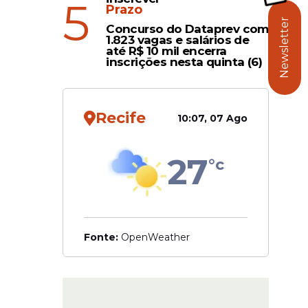
5
Prazo
Newsletter
Concurso do Dataprev com
1.823 vagas e salários de
até R$ 10 mil encerra
inscrições nesta quinta (6)
ficou por
lvirrubro
Recife
10:07, 07 Ago
, onde
 Em 2016,
27
°c
Fonte:
OpenWeather