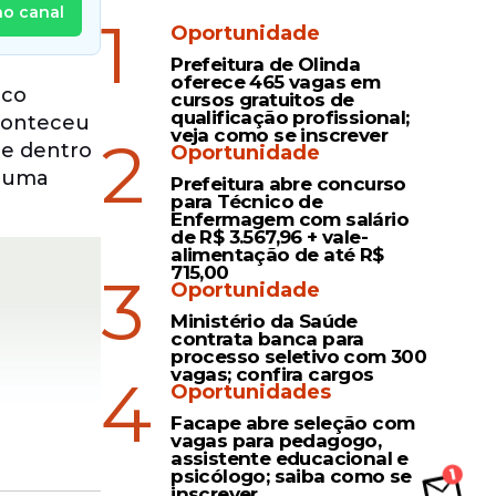
no canal
1
Oportunidade
Prefeitura de Olinda
oferece 465 vagas em
ico
cursos gratuitos de
qualificação profissional;
aconteceu
veja como se inscrever
2
de dentro
Oportunidade
o uma
Prefeitura abre concurso
para Técnico de
Enfermagem com salário
de R$ 3.567,96 + vale-
alimentação de até R$
715,00
3
Oportunidade
Ministério da Saúde
contrata banca para
processo seletivo com 300
vagas; confira cargos
4
Oportunidades
Facape abre seleção com
vagas para pedagogo,
assistente educacional e
psicólogo; saiba como se
inscrever