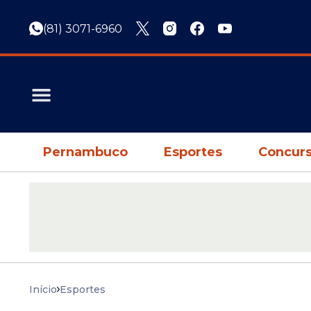
(81) 3071-6960
Pernambuco
Esportes
Concurs
Início
Esportes