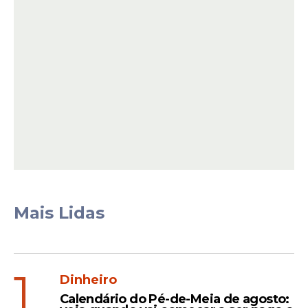
Neymar segue como
fenômeno global
Embora Cristiano Ronaldo e Messi estejam
à frente em números absolutos, Neymar
continua ocupando um espaço
Mais Lidas
privilegiado na cultura digital.
1
Leia Também
Dinheiro
Calendário do Pé-de-Meia de agosto: