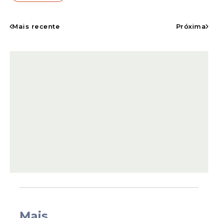
de 1,4 bilhão de seguidores apenas no
Instagram, uma audiência superior à
Mais recente
Próxima
população de continentes inteiros.
No topo aparece Cristiano Ronaldo, dono
de 665 milhões de seguidores. O
português
não é apenas o jogador mais seguido do
Mais