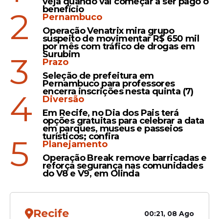
veja quando vai começar a ser pago o
benefício
2
Futebol
Pernambuco
Operação Venatrix mira grupo
João Gomes tieta Neymar
suspeito de movimentar R$ 650 mil
com camisa da Seleção:
por mês com tráfico de drogas em
Surubim
"Usando a 10 enquanto ele
3
Prazo
não volta"
Seleção de prefeitura em
Pernambuco para professores
encerra inscrições nesta quinta (7)
4
Diversão
Numeração
Em Recife, no Dia dos Pais terá
opções gratuitas para celebrar a data
Neymar usará camisa 10
em parques, museus e passeios
turísticos; confira
pela 4ª vez em Copas do
5
Planejamento
Mundo e vai igualar marca
Operação Break remove barricadas e
de Pelé
reforça segurança nas comunidades
do V8 e V9, em Olinda
Recife
00:21, 08 Ago