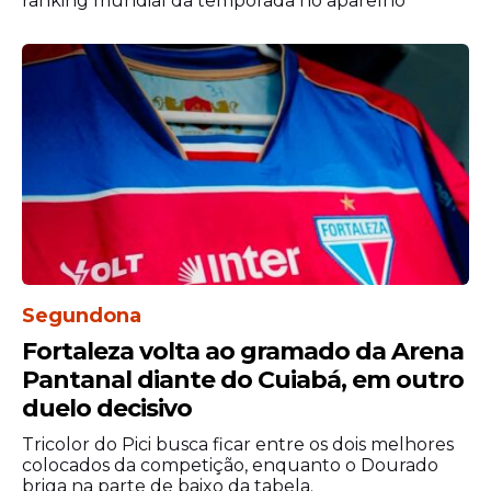
ranking mundial da temporada no aparelho
convocação e registrou milhões de
visualizações e interações em seus canais
oficiais, reforçando o chamado "efeito
Neymar", capaz de movimentar torcidas,
patrocinadores e audiências em escala
global.
Segundona
Fortaleza volta ao gramado da Arena
Pantanal diante do Cuiabá, em outro
duelo decisivo
Tricolor do Pici busca ficar entre os dois melhores
colocados da competição, enquanto o Dourado
Brasil tem Neymar e
briga na parte de baixo da tabela.