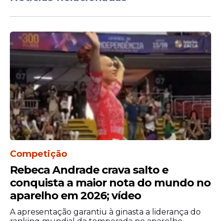
Após a convocação feita por Carlo
Ancelotti, Neymar ganhou cerca de um
milhão de novos seguidores em apenas 24
Competição
horas, liderando com folga o crescimento
digital entre os atletas brasileiros
Rebeca Andrade crava salto e
chamados para o Mundial.
conquista a maior nota do mundo no
aparelho em 2026; vídeo
O impacto também foi sentido pelo Santos.
O clube aproveitou o momento da
A apresentação garantiu à ginasta a liderança do