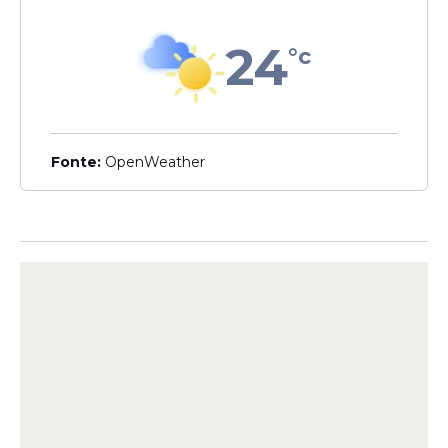
Veja Também
24
°c
Aos 34 anos, o camisa 10 da Seleção
Brasileira mantém uma base superior a 233
milhões de seguidores, superando estrelas
Fonte:
OpenWeather
da nova geração como Kylian Mbappé,
Erling Haaland, Jude Bellingham e Lamine
Yamal.