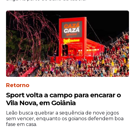
Vini Jr.
Outro dado que chama atenção é a
presença brasileira entre os gigantes
digitais do futebol.
Além de Neymar, Vinicius Júnior aparece
entre os jogadores mais seguidos da Copa
do Mundo, com quase 60 milhões de
seguidores. O Brasil é o único país com dois
atletas dentro do top 10 do ranking global.
Retorno
Sport volta a campo para encarar o
Vila Nova, em Goiânia
Leão busca quebrar a sequência de nove jogos
sem vencer, enquanto os goianos defendem boa
fase em casa.