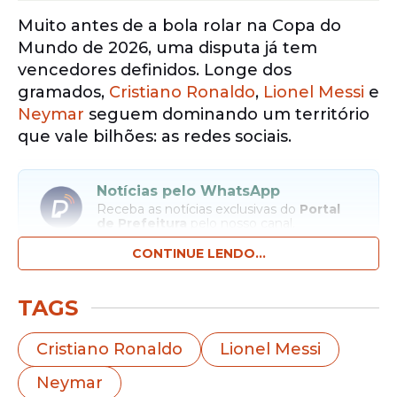
Muito antes de a bola rolar na Copa do
Mundo de 2026, uma disputa já tem
vencedores definidos. Longe dos
gramados,
Cristiano Ronaldo
,
Lionel Messi
e
Neymar
seguem dominando um território
que vale bilhões: as redes sociais.
Notícias pelo WhatsApp
Receba as notícias exclusivas do
Portal
de Prefeitura
pelo nosso canal.
CONTINUE LENDO...
Entrar no canal
TAGS
Os três astros formam o principal pódio
digital do futebol mundial e acumulam
Cristiano Ronaldo
Lionel Messi
números que impressionam até mesmo
Neymar
fora do esporte. Juntos, eles somam mais