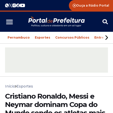
Ouça a Rádio Portal
Pernambuco
Esportes
Concursos Públicos
Entreteni
Início
Esportes
Cristiano Ronaldo, Messi e
Neymar dominam Copa do
Mundo sendo os atletas mais