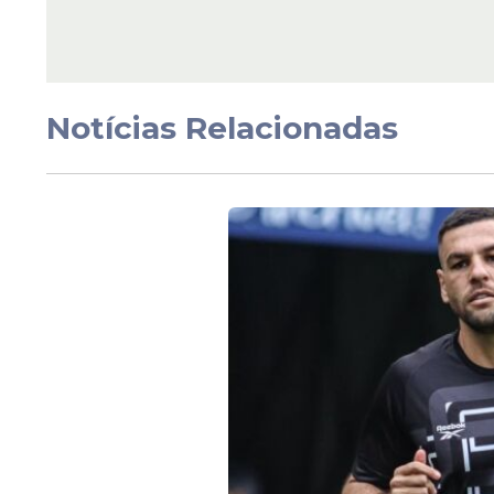
parte da CazéTV e se 
sócio do canal; enten
Notícias Relacionadas
Veja Também
Hoje, Cristiano acumula 226 partidas, 143
números que o colocam como o maior jogad
de toda a história deste esporte.