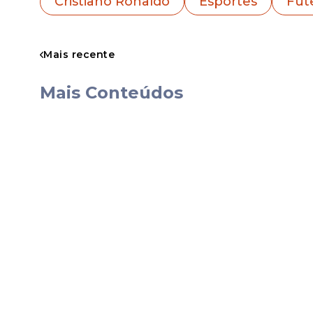
Cristiano Ronaldo
Esportes
Fut
corpo e permaneceu no topo por mais de
e México para aquela que muitos enxer
Mais recente
Porque desta vez, mais do que números, 
Mais Conteúdos