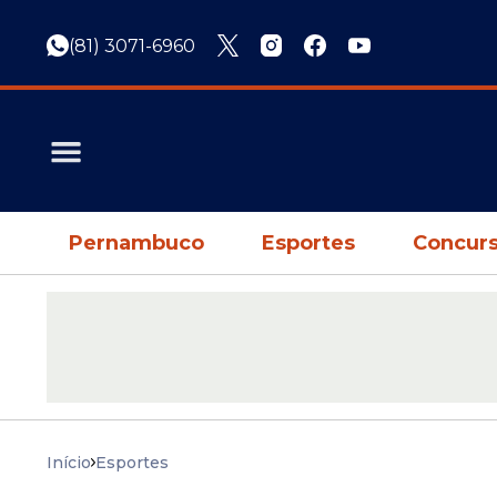
(81) 3071-6960
Pernambuco
Esportes
Concurs
Início
Esportes