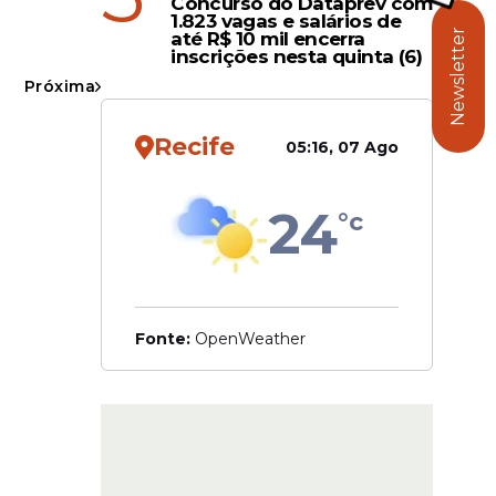
Concurso do Dataprev com
1.823 vagas e salários de
s, Canadá
Newsletter
até R$ 10 mil encerra
inscrições nesta quinta (6)
Próxima
Recife
05:16, 07 Ago
24
°c
Fonte:
OpenWeather