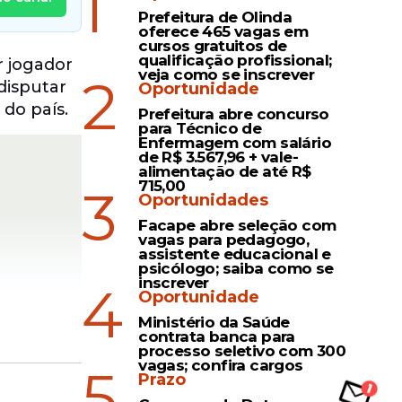
1
Prefeitura de Olinda
oferece 465 vagas em
cursos gratuitos de
qualificação profissional;
r jogador
veja como se inscrever
2
disputar
Oportunidade
do país.
Prefeitura abre concurso
para Técnico de
Enfermagem com salário
de R$ 3.567,96 + vale-
alimentação de até R$
715,00
3
Oportunidades
Facape abre seleção com
vagas para pedagogo,
assistente educacional e
psicólogo; saiba como se
inscrever
4
Oportunidade
Ministério da Saúde
contrata banca para
processo seletivo com 300
vagas; confira cargos
5
Prazo
óprio