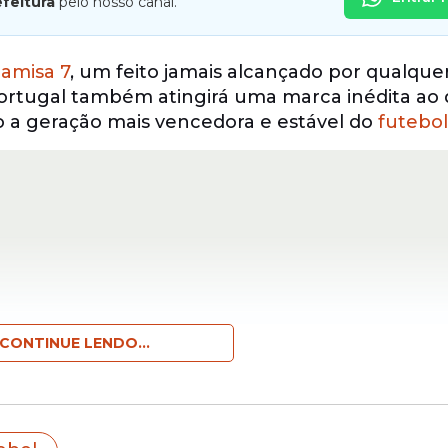
efeitura
pelo nosso canal.
amisa 7
, um feito jamais alcançado por qualque
 Portugal também atingirá uma marca inédita ao 
o a geração mais vencedora e estável do
futebol
CONTINUE LENDO...
ou mudanças no
futebol
mundial, reinventou o pr