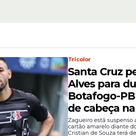
torna
deixar aposentadori
da
lado e jogar Euroco
2028 com Portugal
Tricolor
Santa Cruz p
 gols e 46 assistências com a camisa portuguesa
Alves para du
or da história do país e o maior artilheiro por
Botafogo-PB
de cabeça na
Zagueiro está suspenso a
cartão amarelo diante do
Cristian de Souza terá d