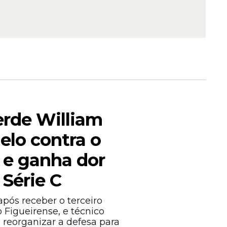
a de
pa de
erde William
,
elo contra o
 seleções
 e ganha dor
 Série C
pós receber o terceiro
 Figueirense, e técnico
e reorganizar a defesa para