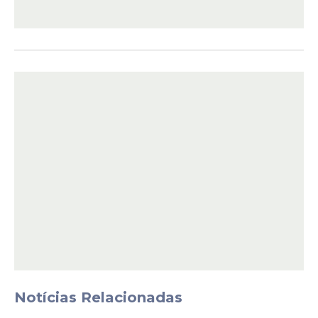
Com a programação deste domingo, o
Parque do Povo encerrou mais um fim de
semana de atividades da edição 2026 do
São João
de Campina Grande, festa que
reúne atrações de diferentes estilos
musicais ao longo do mês de junho.
Veja programação da
semana no Parque do
Povo
9 de junho (terça)
Notícias Relacionadas