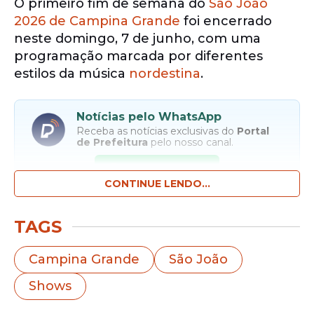
O primeiro fim de semana do
São João
2026 de Campina Grande
foi encerrado
neste domingo, 7 de junho, com uma
programação marcada por diferentes
estilos da música
nordestina
.
Notícias pelo WhatsApp
Receba as notícias exclusivas do
Portal
de Prefeitura
pelo nosso canal.
Entrar no canal
CONTINUE LENDO...
Forró, piseiro e brega dividiram espaço no
TAGS
palco principal do Parque do Povo, que
voltou a receber milhares de pessoas após
Campina Grande
São João
o sábado de grande movimentação.
Shows