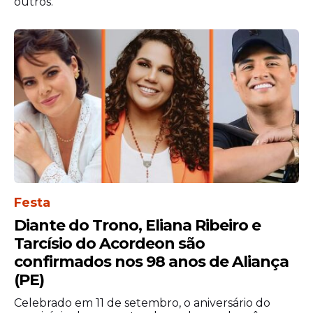
outros.
Marisa Monte
Gegê Bismark
Alexandre Tan
Tito
13 de junho (sábado)
Henry Freitas
Mari Fernandez
Ávine Vinny
Lipe Lucena
Festa
Transmissão do jogo Brasil x Marrocos
Diante do Trono, Eliana Ribeiro e
14 de junho (domingo)
Tarcísio do Acordeon são
confirmados nos 98 anos de Aliança
Roberto Carlos
(PE)
Cavalo de Pau
Juarez
Celebrado em 11 de setembro, o aniversário do