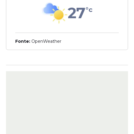
27
°c
A programação foi completada pela
paraibana Gitana Pimentel. Cantora,
compositora e atriz, ela levou ao público
um espetáculo voltado à valorização da
cultura regional, reunindo influências da
Fonte:
OpenWeather
música nordestina e da tradição popular
paraibana.