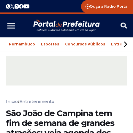
Ouça a Rádio Portal
Pernambuco
Esportes
Concursos Públicos
Entreteni
Início
Entretenimento
São João de Campina tem
fim de semana de grandes
atrações; veja agenda dos