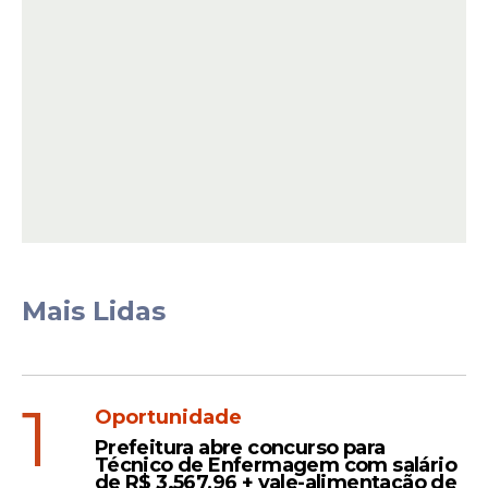
Representando o brega romântico,
Raphaela Santos também integrou a
programação da noite. A cantora, que
construiu a carreira em Pernambuco,
voltou ao Parque do Povo com um
repertório de canções voltadas à sofrência
e aos temas amorosos, um dos estilos que
conquistou espaço nas festas juninas dos
últimos anos.
Mais Lidas
Leia Também
1
Oportunidade
Evento
Prefeitura abre concurso para
Técnico de Enfermagem com salário
Henrique e Juliano
de R$ 3.567,96 + vale-alimentação de