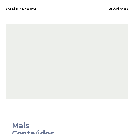
Mais recente
Próxima
Um dos destaques da noite foi o sergipano
Natanzinho Lima. Vivendo uma fase de
crescimento na carreira, o cantor retornou
ao evento pelo segundo ano consecutivo
e apresentou ao público um repertório
voltado ao forró e ao piseiro, gêneros que
o consolidaram entre os novos nomes da
Mais
música nordestina.
Conteúdos