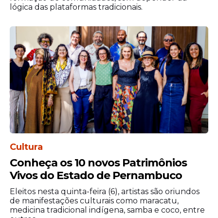
lógica das plataformas tradicionais.
Léo Magalhães
Matheus Fernandes
Magníficos
Matheuzin
11 de junho (quinta)
Cultura
Matuê
Conheça os 10 novos Patrimônios
Jonas Esticado
Vivos do Estado de Pernambuco
Cavaleiros do Forró
Karkará
Eleitos nesta quinta-feira (6), artistas são oriundos
de manifestações culturais como maracatu,
12 de junho (sexta)
medicina tradicional indígena, samba e coco, entre