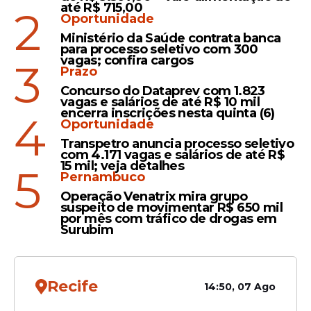
até R$ 715,00
desafiam a chuva e
2
Oportunidade
emocionam multidão no
Ministério da Saúde contrata banca
São João de Campina
para processo seletivo com 300
Grande
vagas; confira cargos
3
Prazo
Concurso do Dataprev com 1.823
vagas e salários de até R$ 10 mil
Paraiba
encerra inscrições nesta quinta (6)
4
Oportunidade
São João de Campina
Grande lota Parque do
Transpetro anuncia processo seletivo
com 4.171 vagas e salários de até R$
Povo no primeiro "sextou"
15 mil; veja detalhes
5
da edição 2026
Pernambuco
Operação Venatrix mira grupo
suspeito de movimentar R$ 650 mil
por mês com tráfico de drogas em
Surubim
Veja Também
Recife
14:50, 07 Ago