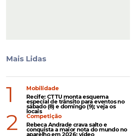
25 de junho (quinta-feira)
Leia Também
Festa
Mais Lidas
Viva Garanhuns reúne João
Gomes, Elba Ramalho e
Xand Avião a partir desta
quinta (30); saiba mais
1
Mobilidade
Recife: CTTU monta esquema
especial de trânsito para eventos no
sábado (8) e domingo (9); veja os
Agenda
locais
2
Competição
PB: São João 2026 de
Santa Rita vem com Priscila
Rebeca Andrade crava salto e
conquista a maior nota do mundo no
Senna, Pablo e Solange
aparelho em 2026; vídeo