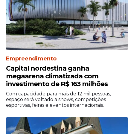
ano. O evento passa a contar com seis dias
de duração e traz como principal novidade
o “Namoramor”, uma espécie de “drilha”
que marca a abertura oficial, com Bell
Marques puxando um trio elétrico pelas
ruas da
cidade
.
Confira a programação:
Empreendimento
Capital nordestina ganha
14 de junho (domingo)
megaarena climatizada com
Namoramor com Bell Marques
investimento de R$ 163 milhões
19 de junho (sexta-feira)
Com capacidade para mais de 12 mil pessoas,
espaço será voltado a shows, competições
Zé Vaqueiro
esportivas, feiras e eventos internacionais.
Xand Avião
Henry Freitas
20 de junho (sábado)