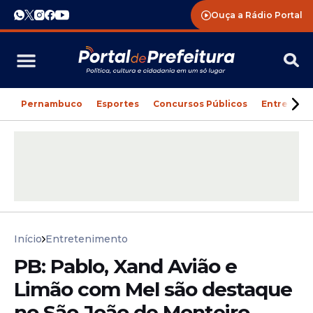
Ouça a Rádio Portal
Pernambuco
Esportes
Concursos Públicos
Entreteni
Início
Entretenimento
PB: Pablo, Xand Avião e
Limão com Mel são destaque
no São João de Monteiro