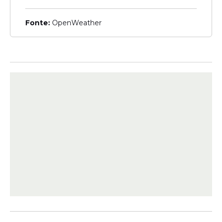
Fonte:
OpenWeather
Jonas Esticado
Toca do Vale
Forró Mais Eu
27 de junho (sábado)
Limão com Mel
Walkyria Santos
Banda Imagem
28 de junho (domingo)