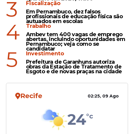
3
Almeida; veja programação
Fiscalização
Em Pernambuco, dez falsos
profissionais de educação física são
autuados em escolas
4
Trabalho
Ambev tem 400 vagas de emprego
abertas, incluindo oportunidades em
Veja Também
Pernambuco; veja como se
candidatar
5
Investimento
Prefeitura de Garanhuns autoriza
obras da Estação de Tratamento de
Esgoto e de novas praças na cidade
Michele Andrade
Adriano Silva
Juarez
Recife
02:25, 09 Ago
26 de junho (sexta-feira)
24
°c