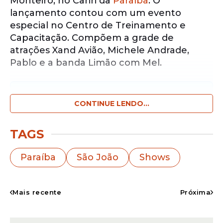
Monteiro, no Cariri da
Paraíba
. O
lançamento contou com um evento
especial no Centro de Treinamento e
Capacitação. Compõem a grade de
atrações Xand Avião, Michele Andrade,
Pablo e a banda Limão com Mel.
Notícias pelo WhatsApp
Receba as notícias exclusivas do
CONTINUE LENDO...
Portal
de Prefeitura
pelo nosso canal.
TAGS
Entrar no canal
Paraíba
São João
Shows
O São João 2026 de Monteiro acontece
do dia 24 a 28 de junho no Parque de
Eventos Dejinha Monteiro.
Mais recente
Próxima