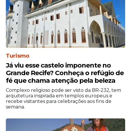
Felipe Amorim
Simone Mendes
Menos é Mais
21 de junho (domingo)
Núzio Medeiros
Nattan
Turismo
Wesley Safadão
Já viu esse castelo imponente no
22 de junho (segunda-feira)
Grande Recife? Conheça o refúgio de
Dominguinho (João Gomes, Jota.pê e
fé que chama atenção pela beleza
Mestrinho)
Complexo religioso pode ser visto da BR-232, tem
Iguinho e Lulinha
arquitetura inspirada em templos europeus e
Léo Foguete
recebe visitantes para celebrações aos fins de
semana.
Raynel Guedes
23 de junho (terça-feira)
Calcinha Preta