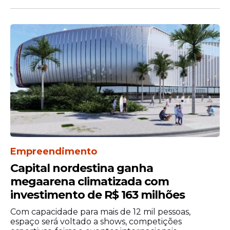
Bairros como Bonsucesso, Salgadinho,
Ouro Preto e Rio Doce receberão eventos
ao longo do sábado, ampliando as opções
de lazer para moradores e visitantes.
Programação se
estende até o domingo
Empreendimento
Capital nordestina ganha
As atividades continuam no domingo (14)
megaarena climatizada com
com a realização do tradicional Cortejo da
Macuca, que terá saída das Pitombeiras.
investimento de R$ 163 milhões
Com capacidade para mais de 12 mil pessoas,
espaço será voltado a shows, competições