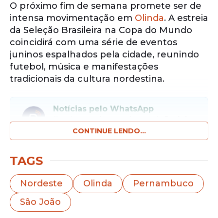
O próximo fim de semana promete ser de
intensa movimentação em
Olinda
. A estreia
da Seleção Brasileira na Copa do Mundo
coincidirá com uma série de eventos
juninos espalhados pela cidade, reunindo
futebol, música e manifestações
tradicionais da cultura nordestina.
Notícias pelo WhatsApp
Receba as notícias exclusivas do
Portal
de Prefeitura
pelo nosso canal.
CONTINUE LENDO...
Entrar no canal
TAGS
A programação acontece entre os dias 13 e
Nordeste
Olinda
Pernambuco
14 de junho e oferece opções para quem
São João
pretende acompanhar o primeiro jogo do