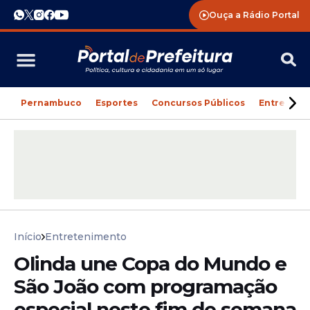
Ouça a Rádio Portal
Pernambuco
Esportes
Concursos Públicos
Entreteni
Início
Entretenimento
Olinda une Copa do Mundo e
São João com programação
especial neste fim de semana