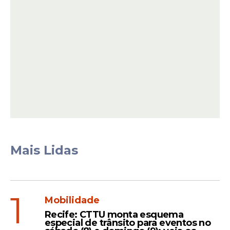
A expectativa é de que o espaço reúna
torcedores de diferentes regiões da cidade
para acompanhar o início da campanha
brasileira na competição.
Mais Lidas
Leia Também
1
Mobilidade
Agua
Recife: CTTU monta esquema
especial de trânsito para eventos no
Compesa suspende