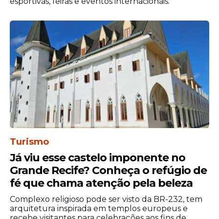
esportivas, feiras e eventos internacionais.
Conhecido por unir música, teatro popular
e elementos da cultura regional, o cortejo
costuma atrair grande público e é
Turismo
considerado uma das atrações mais
Já viu esse castelo imponente no
aguardadas do período junino.
Grande Recife? Conheça o refúgio de
fé que chama atenção pela beleza
A combinação entre Copa do Mundo e
São
João
cria um cenário especial para a
Complexo religioso pode ser visto da BR-232, tem
cidade, reunindo duas das maiores paixões
arquitetura inspirada em templos europeus e
recebe visitantes para celebrações aos fins de