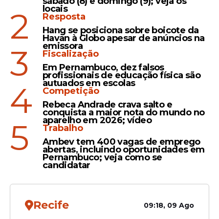
sábado (8) e domingo (9); veja os
abastecimento em Olinda e
locais
2
Resposta
Paulista a partir de
segunda-feira (15); veja
Hang se posiciona sobre boicote da
Havan à Globo apesar de anúncios na
bairros
emissora
3
Fiscalização
Em Pernambuco, dez falsos
Avanço
profissionais de educação física são
autuados em escolas
4
Prefeitura de Olinda
Competição
fortalece infraestrutura
Rebeca Andrade crava salto e
digital e leva cobertura 5G
conquista a maior nota do mundo no
aparelho em 2026; vídeo
ao Sítio Histórico
5
Trabalho
Ambev tem 400 vagas de emprego
abertas, incluindo oportunidades em
Pernambuco; veja como se
candidatar
Veja Também
Recife
09:18, 09 Ago