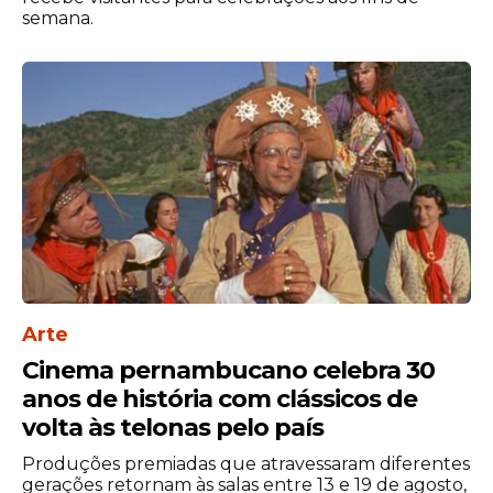
dos brasileiros em um único fim de
semana.
semana.
Confira a programação
Sábado (13)
Transmissão de Brasil x Marrocos na
Arena Olinda
Festival de Inverno de Olinda
(Bonsucesso)
Coco de Arueira (Amaro Branco)
São João do Bloco De Ontem Para Trás
Não Bebo Mais (Salgadinho)
Arte
Forró dos Namorados (Ouro Preto)
Cinema pernambucano celebra 30
Arraiá Tá Salgadinho, Papai
anos de história com clássicos de
(Salgadinho)
volta às telonas pelo país
Arraial da 4ª Etapa (Rio Doce)
Produções premiadas que atravessaram diferentes
Domingo (14)
gerações retornam às salas entre 13 e 19 de agosto,