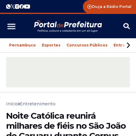
Ouça a Rádio Portal
Pernambuco
Esportes
Concursos Públicos
Entreteni
Início
Entretenimento
Noite Católica reunirá
milhares de fiéis no São João
de Caruaru durante Corpus