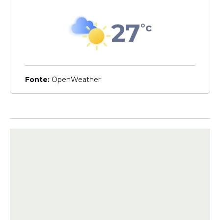
Junho de 2026 terá
feriados, Corpus Christi, São
27
°c
João e Dia dos Namorados;
veja as datas
Fonte:
OpenWeather
Veja Também
Noite Católica será
destaque no São João
de Caruaru
Após os atos religiosos, os fiéis seguirão em
direção ao Pátio de Eventos Luiz Gonzaga,