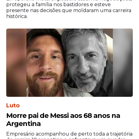
protegeu a família nos bastidores e esteve
Para a Diocese de Caruaru, a realização da
presente nas decisões que moldaram uma carreira
histórica.
programação em Corpus Christi
representa uma oportunidade de
fortalecer a evangelização e promover um
momento de unidade entre os fiéis.
Luto
Morre pai de Messi aos 68 anos na
Argentina
Empresário acompanhou de perto toda a trajetória
A expectativa da organização é de que a