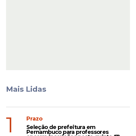
Ruy Gonçalves Lopes, reunindo centenas
de católicos em um momento de
comunhão e devoção.
Mais Lidas
Após a missa, os participantes seguirão
1
Prazo
pelas ruas da cidade em Procissão
Seleção de prefeitura em
Eucarística até a Catedral de Nossa
Pernambuco para professores
Senhora das Dores. A caminhada