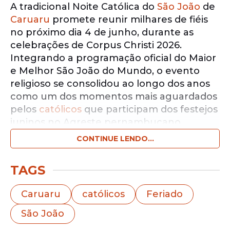
A tradicional Noite Católica do
São João
de
Caruaru
promete reunir milhares de fiéis
no próximo dia 4 de junho, durante as
celebrações de Corpus Christi 2026.
Integrando a programação oficial do Maior
e Melhor São João do Mundo, o evento
religioso se consolidou ao longo dos anos
como um dos momentos mais aguardados
pelos
católicos
que participam dos festejos
juninos no Agreste pernambucano.
CONTINUE LENDO...
Notícias pelo WhatsApp
Receba as notícias exclusivas do
Portal
TAGS
de Prefeitura
pelo nosso canal.
Caruaru
católicos
Feriado
Entrar no canal
São João