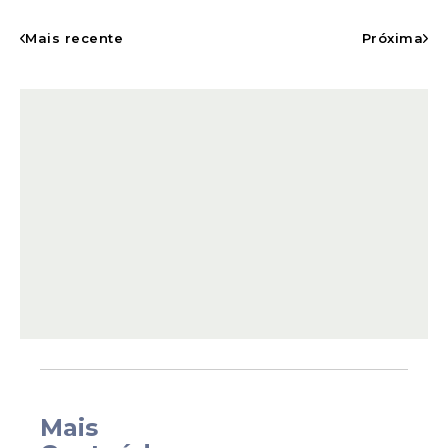
A expectativa é de que caravanas de
diversas cidades de Pernambuco e de
Mais recente
Próxima
estados vizinhos participem da
programação, que une espiritualidade,
música, oração e manifestações públicas
de fé. A celebração acontece em uma das
datas mais importantes do calendário da
Igreja Católica, reforçando o papel de
Caruaru como um dos principais polos
religiosos e culturais do Nordeste.
Mais