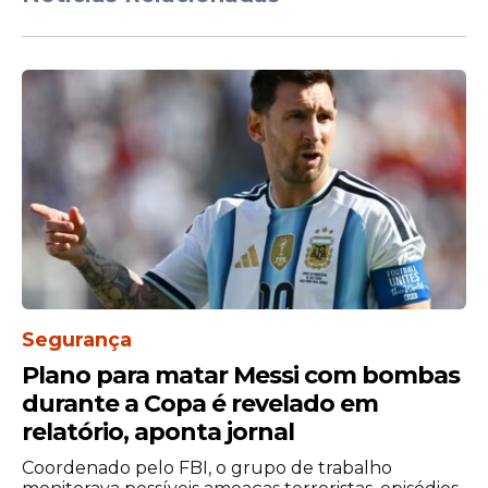
Willian Sanfona e da Comunidade Colo de
Deus, uma das mais conhecidas
comunidades de evangelização do país.
Além dos momentos de louvor, o encontro
será marcado por mensagens de fé, oração
e espiritualidade. O objetivo é proporcionar
uma experiência religiosa dentro da
programação junina, ampliando a
participação de públicos que buscam
celebrar o período de São João também
por meio da vivência cristã.
Segurança
Plano para matar Messi com bombas
durante a Copa é revelado em
relatório, aponta jornal
Coordenado pelo FBI, o grupo de trabalho