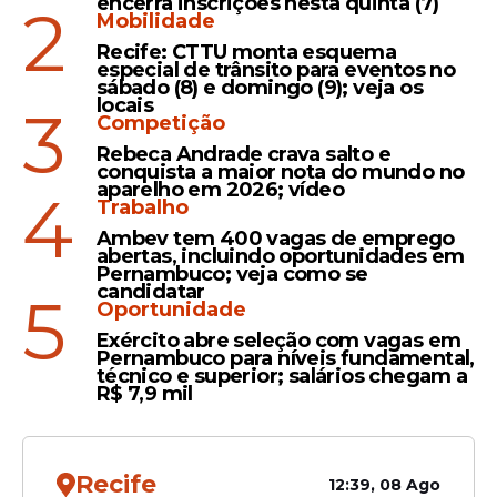
encerra inscrições nesta quinta (7)
2
Mobilidade
representa uma das tradições mais
Recife: CTTU monta esquema
marcantes de Corpus Christi e simboliza a
especial de trânsito para eventos no
presença de Jesus Cristo na Eucaristia.
sábado (8) e domingo (9); veja os
locais
3
Competição
Rebeca Andrade crava salto e
Leia Também
conquista a maior nota do mundo no
aparelho em 2026; vídeo
4
Trabalho
Ambev tem 400 vagas de emprego
abertas, incluindo oportunidades em
Festa
Pernambuco; veja como se
São João de Caruaru 2026
candidatar
5
Oportunidade
lota Pátio de Eventos com
Exército abre seleção com vagas em
noite de grandes nomes do
Pernambuco para níveis fundamental,
forró
técnico e superior; salários chegam a
R$ 7,9 mil
Calendário
Recife
12:39, 08 Ago