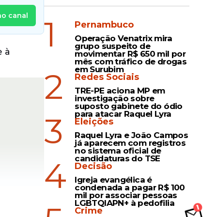
no canal
1
Pernambuco
Operação Venatrix mira
grupo suspeito de
e à
movimentar R$ 650 mil por
mês com tráfico de drogas
em Surubim
2
Redes Sociais
TRE-PE aciona MP em
investigação sobre
suposto gabinete do ódio
para atacar Raquel Lyra
3
Eleições
Raquel Lyra e João Campos
já aparecem com registros
no sistema oficial de
candidaturas do TSE
4
Decisão
Igreja evangélica é
condenada a pagar R$ 100
mil por associar pessoas
LGBTQIAPN+ à pedofilia
Crime