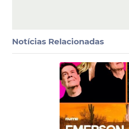
Notícias Relacionadas
Com uma trajetória consolidada, Nadeen n
e o Canadá. Treinadora física, consultora 