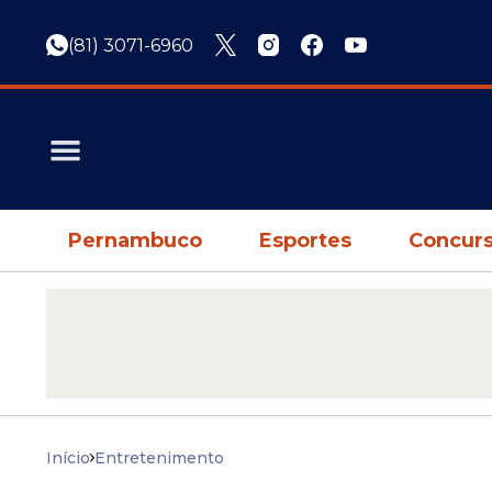
(81) 3071-6960
Pernambuco
Esportes
Concurs
Início
Entretenimento