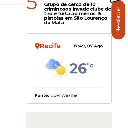
5
 Universo.
Grupo de cerca de 10
criminosos invade clube de
ofre com
Newsletter
tiro e furta ao menos 15
pistolas em São Lourenço
da Mata
ofre com
semprego
Recife
17:49, 07 Ago
26
°c
Fonte:
OpenWeather