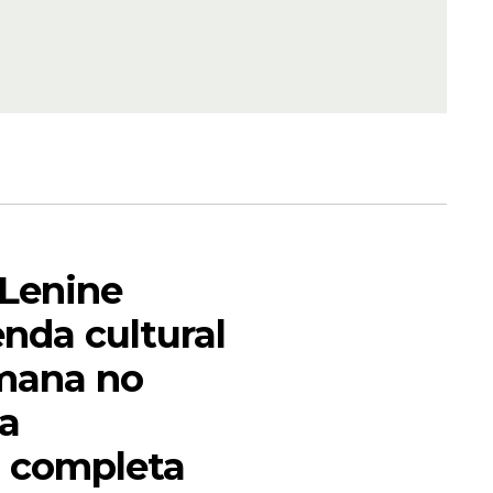
 Lenine
nda cultural
mana no
ra
alestina
 completa
s Terra