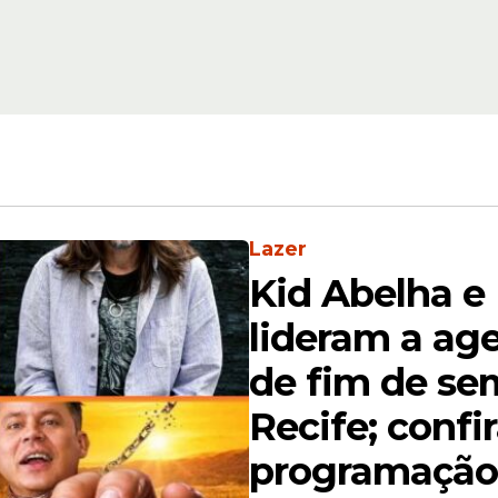
Lazer
Kid Abelha e
lideram a age
de fim de se
Recife; confi
asceu em Michigan (EUA) e foi criada entre a P
programação
de nutrição e educadora, ela já participou do Mis