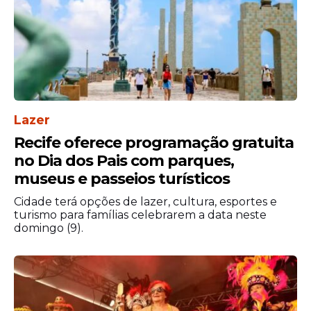
momento de mudanças profissionais para
a artista, conforme informado por sua
própria equipe. Embora não tenham sido
detalhados os próximos passos dessa nova
fase, a justificativa apresentada indica uma
reorganização em sua trajetória musical.
Lazer
Recife oferece programação gratuita
no Dia dos Pais com parques,
museus e passeios turísticos
Cidade terá opções de lazer, cultura, esportes e
turismo para famílias celebrarem a data neste
domingo (9).