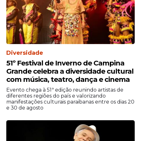
Para o público que acompanha o evento, a
recomendação é continuar atento às
atualizações oficiais da prefeitura e da
organização do festival, que devem
informar eventuais ajustes na
programação. Até o momento, não há
indicação de alterações além da saída da
Diversidade
cantora
.
51º Festival de Inverno de Campina
Com a manutenção da agenda e a
Grande celebra a diversidade cultural
continuidade das atividades previstas, a
com música, teatro, dança e cinema
expectativa é de que o Festival de Inverno
Evento chega à 51ª edição reunindo artistas de
de Garanhuns siga normalmente,
diferentes regiões do país e valorizando
mantendo sua proposta de oferecer uma
manifestações culturais paraibanas entre os dias 20
programação diversificada e acessível.
e 30 de agosto
Luiza Possi não participará do 34º Festival
de Inverno de Garanhuns, confirma
prefeitura