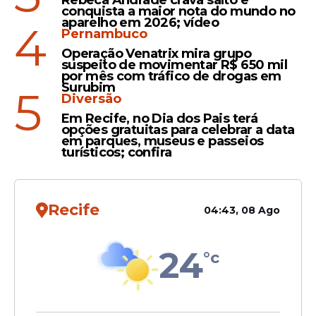
Rebeca Andrade crava salto e
ciclo na MPB e diz que vai
conquista a maior nota do mundo no
aparelho em 2026; vídeo
se dedicar a "cantar para
4
Pernambuco
Jesus Cristo"
Operação Venatrix mira grupo
suspeito de movimentar R$ 650 mil
por mês com tráfico de drogas em
Surubim
5
Diversão
Testemunho
Em Recife, no Dia dos Pais terá
Luiza Possi revela encontro
opções gratuitas para celebrar a data
em parques, museus e passeios
com Jesus e como fé
turísticos; confira
transformou sua vida
Recife
04:43, 08 Ago
24
°c
Veja Também