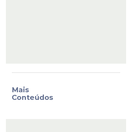
Na nota, a produção explicou que a artista
Mais
está passando por uma fase de transição
Conteúdos
em sua carreira, o que inclui mudanças no
direcionamento musical. Por esse motivo, a
apresentação previamente prevista não
será realizada.