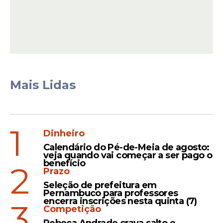
Segundo a prefeitura, a programação do
dia 10 de julho, data em que a
cantora
se
apresentaria, está mantida. A gestão
municipal reforçou que não haverá
prejuízos para o público nem para a
Mais Lidas
realização do festival. Ainda não foram
divulgadas informações sobre uma
possível substituição para a vaga deixada
por Luiza Possi.
1
Dinheiro
Calendário do Pé-de-Meia de agosto:
veja quando vai começar a ser pago o
Leia Também
benefício
2
Prazo
Seleção de prefeitura em
Pernambuco para professores
Música
encerra inscrições nesta quinta (7)
3
Competição
Luiza Possi anuncia fim de