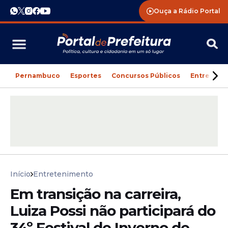
Ouça a Rádio Portal
Pernambuco
Esportes
Concursos Públicos
Entreteni
Início
Entretenimento
Em transição na carreira,
Luiza Possi não participará do
34º Festival de Inverno de