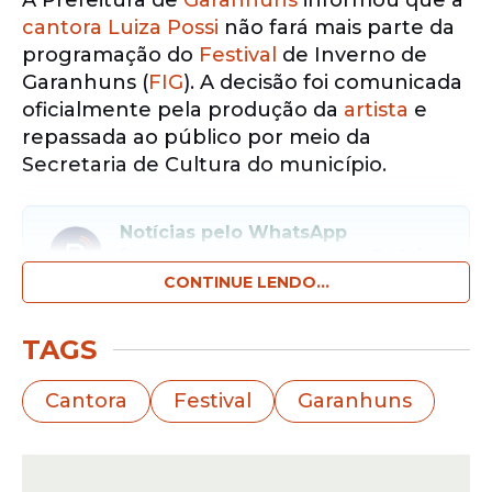
A Prefeitura de
Garanhuns
informou que a
cantora
Luiza Possi
não fará mais parte da
programação do
Festival
de Inverno de
Garanhuns (
FIG
). A decisão foi comunicada
oficialmente pela produção da
artista
e
repassada ao público por meio da
Secretaria de Cultura do município.
Notícias pelo WhatsApp
Receba as notícias exclusivas do
Portal
de Prefeitura
pelo nosso canal.
CONTINUE LENDO...
Entrar no canal
TAGS
De acordo com a nota divulgada, o
Cantora
Festival
Garanhuns
cancelamento da participação ocorreu
após um comunicado enviado por e-mail
pela equipe da
cantora
.