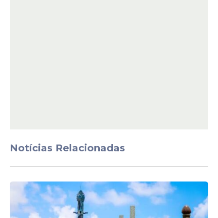
“A Prefeitura de Garanhuns, por meio da
Secretaria de Cultura, informa que a artista
Luiza Possi não participará mais da
programação do 34º Festival de Inverno de
Garanhuns. O comunicado foi realizado pela
produção da
cantora
, por meio de e-mail, no
qual foi informado que a artista passa por
uma transição em sua carreira artística,
com mudança de direcionamento musical.
Ressaltamos que a programação prevista
Notícias Relacionadas
para o dia 10/07 seguirá normalmente, sem
prejuízos ao público e à realização do
evento”
, disse a administração do evento.
Ausência da cantora
A ausência de Luiza Possi ocorre em um