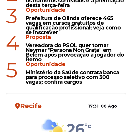
os números sorteados e a premiação
desta terça-feira
3
Oportunidade
Prefeitura de Olinda oferece 465
vagas em cursos gratuitos de
qualificação profissional; veja como
se inscrever
4
Proposta
Vereadora do PSOL quer tornar
Neymar "Persona Non Grata" em
Belém após provocação a jogador do
Remo
5
Oportunidade
Ministério da Saúde contrata banca
para processo seletivo com 300
vagas; confira cargos
Recife
17:31, 06 Ago
26
°c