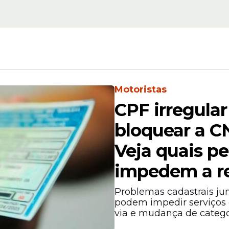
custos estratosféricos.
avançado
Uso Limitado:
Dificuldade de rodar 
públicas comuns.
rajetória dos preços
Motoristas
 luxo em dois mil e vinte e seis mostra uma va
rdo com o portal BPMoney, o mercado brasileiro
CPF irregula
i LaFerrari chegarem a R$ 38 milhões devido à e
bloquear a 
istas, o rumo desse mercado é de constante
m nessas máquinas uma forma segura de diversif
Veja quais p
de com a solidez de um ativo físico de luxo.
impedem a r
Problemas cadastrais jun
podem impedir serviços
via e mudança de categor