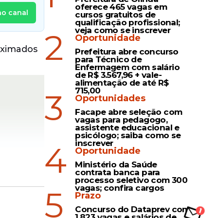
oferece 465 vagas em
no canal
cursos gratuitos de
qualificação profissional;
veja como se inscrever
2
Oportunidade
oximados
Prefeitura abre concurso
para Técnico de
Enfermagem com salário
de R$ 3.567,96 + vale-
alimentação de até R$
715,00
3
Oportunidades
Facape abre seleção com
vagas para pedagogo,
assistente educacional e
psicólogo; saiba como se
inscrever
4
Oportunidade
Ministério da Saúde
contrata banca para
processo seletivo com 300
vagas; confira cargos
5
Prazo
Concurso do Dataprev com
1.823 vagas e salários de