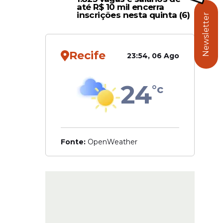
is rápidos
até R$ 10 mil encerra
ilhões.
inscrições nesta quinta (6)
Newsletter
stória. De
s em
Recife
23:54, 06 Ago
uma
es.
24
°c
elíquia
iano, de
luxo.
Fonte:
OpenWeather
a R$ 4,5
om motor
t Coast