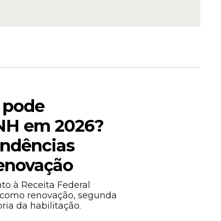
em vias
lorização
 de
r pode
scassez e
CNH em 2026?
icar
endências
enovação
to à Receita Federal
 como renovação, segunda
ia da habilitação.