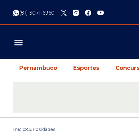
(81) 3071-6960
Pernambuco
Esportes
Concurs
Início
Curiosidades