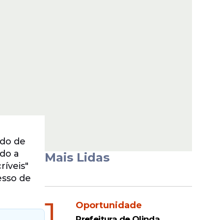
ado de
ndo a
Mais Lidas
ríveis"
esso de
1
Oportunidade
Prefeitura de Olinda