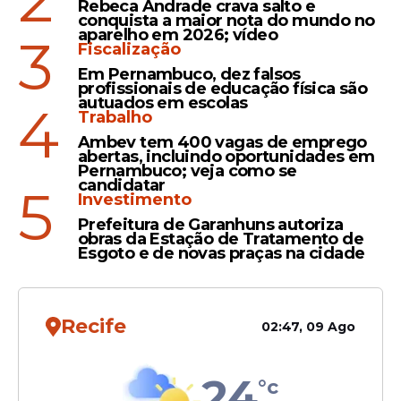
Rebeca Andrade crava salto e
Nos últimos anos, cresceu o interesse
conquista a maior nota do mundo no
social pela revitalização de trechos desses
aparelho em 2026; vídeo
3
Fiscalização
rios que ainda resistem à poluição.
Em Pernambuco, dez falsos
Contudo, o custo e a complexidade
profissionais de educação física são
logística para abrir avenidas consolidadas
autuados em escolas
4
Trabalho
tornam esse processo um desafio
Ambev tem 400 vagas de emprego
monumental para a engenharia urbana.
abertas, incluindo oportunidades em
De acordo com o urbanista Nabil Bonduki,
Pernambuco; veja como se
candidatar
5
o foco atual deve ser na sinalização de
Investimento
onde os rios passam e na proteção das
Prefeitura de Garanhuns autoriza
nascentes. Conforme a revista Galileu,
obras da Estação de Tratamento de
Esgoto e de novas praças na cidade
exemplos internacionais mostram que a
recuperação de rios urbanos traz
benefícios térmicos e de lazer para a
população.
Recife
02:47, 09 Ago
24
°c