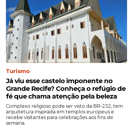
Leia Também
Saúde
Dia D de vacinação reforça
combate ao sarampo e à
Turismo
febre amarela em São
Já viu esse castelo imponente no
Paulo
Grande Recife? Conheça o refúgio de
fé que chama atenção pela beleza
Complexo religioso pode ser visto da BR-232, tem
Música
arquitetura inspirada em templos europeus e
recebe visitantes para celebrações aos fins de
Harry Styles anuncia turnê
semana.
com dois shows no
Morumbis, em São Paulo;