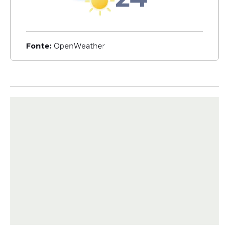
Fonte:
OpenWeather
O futuro do
planejamento urbano
sustentável
Reconhecer a existência dessas águas é o
primeiro passo para uma cidade menos
vulnerável a desastres climáticos. Portanto,
o mapeamento detalhado dessas galerias
permite que novas construções respeitem