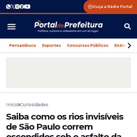
Ouça a Rádio Portal
Pernambuco
Esportes
Concursos Públicos
Entreteni
Início
Curiosidades
Saiba como os rios invisíveis
de São Paulo correm
escondidos sob o asfalto da