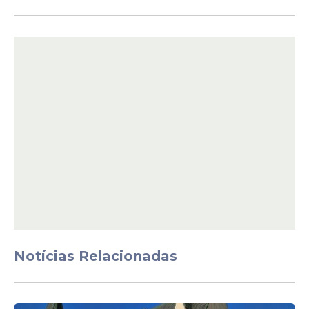
o fluxo natural do solo. De acordo com o
portal Terra, grupos de ativistas continuam
organizando
expedições urbanas
para
identificar sons de água corrente sob
bueiros, provando que a
natureza
da
capital permanece pulsante e
reivindicando seu espaço legítimo sob o
asfalto.
Notícias Relacionadas