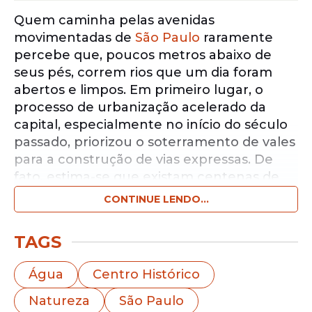
Quem caminha pelas avenidas
movimentadas de
São Paulo
raramente
percebe que, poucos metros abaixo de
seus pés, correm rios que um dia foram
abertos e limpos. Em primeiro lugar, o
processo de urbanização acelerado da
capital, especialmente no início do século
passado, priorizou o soterramento de vales
para a construção de vias expressas. De
fato, estima-se que existam centenas de
rios e riachos que hoje formam uma rede
CONTINUE LENDO...
complexa de galerias sob o concreto.
TAGS
Notícias pelo WhatsApp
Receba as notícias exclusivas do
Portal
Água
Centro Histórico
de Prefeitura
pelo nosso canal.
Natureza
São Paulo
Entrar no canal