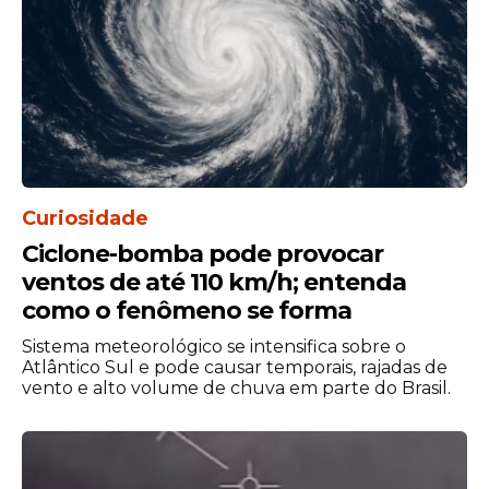
a
Nasa
.
A tripulação reentrará na atmosfera
terrestre em alta velocidade e sob altas
temperaturas, antes de amerissar no
Oceano Pacífico, ao largo da costa de San
Diego.
Curiosidade
Ciclone-bomba pode provocar
ventos de até 110 km/h; entenda
como o fenômeno se forma
Sistema meteorológico se intensifica sobre o
Atlântico Sul e pode causar temporais, rajadas de
vento e alto volume de chuva em parte do Brasil.