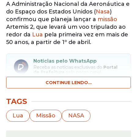
A Administração Nacional da Aeronáutica e
do Espaço dos Estados Unidos (
Nasa
)
confirmou que planeja lançar a
missão
Artemis 2, que levará um voo tripulado ao
redor da
Lua
pela primeira vez em mais de
50 anos, a partir de 1º de abril.
Notícias pelo WhatsApp
Receba as notícias exclusivas do
Portal
de Prefeitura
pelo nosso canal.
CONTINUE LENDO...
Entrar no canal
TAGS
A
missão
tem duração prevista de
aproximadamente 10 dias e contará com
Lua
Missão
NASA
uma equipe de quatro astronautas: o
comandante Reid Wiseman, o piloto Victor