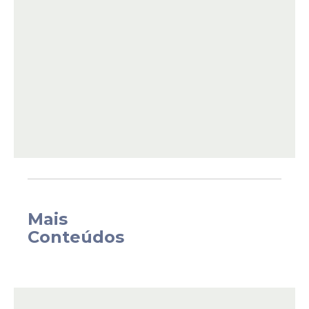
Glover, a especialista em missão da
Nasa
Christina Koch e o especialista em missão
da Agência Espacial Canadense (
CSA
)
Jeremy Hansen.
Mais
Conteúdos
A espaçonave Orion, responsável por
transportar a tripulação e oferecer suporte
durante a
missão
, será lançada pelo Space