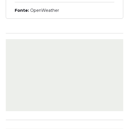
Fonte:
OpenWeather
"Durante esse período de três horas, os
astronautas analisarão e fotografarão
formações geológicas, como crateras de
impacto e antigos fluxos de lava", informou
a
Nasa
em comunicado.