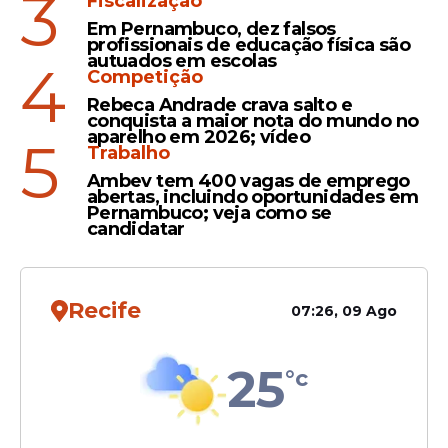
3
Fiscalização
Missão
Em Pernambuco, dez falsos
profissionais de educação física são
NASA finaliza último teste
autuados em escolas
4
do foguete que levará
Competição
astronautas à Lua
Rebeca Andrade crava salto e
conquista a maior nota do mundo no
aparelho em 2026; vídeo
5
Trabalho
Ambev tem 400 vagas de emprego
abertas, incluindo oportunidades em
Descoberta
Pernambuco; veja como se
candidatar
NASA identifica sistema
planetário com formação
considerada impossível
Recife
pela ciência
07:26, 09 Ago
25
°c
Veja Também