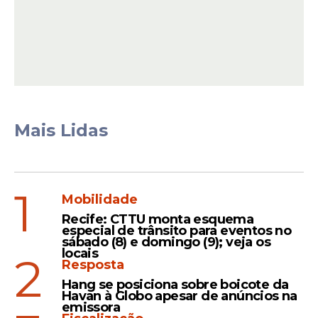
Nos primeiros dois dias da Artemis 2, os
astronautas verificarão os
sistemas da
Orion
e realizarão um teste de
Mais Lidas
demonstração de mira relativamente
próximo à Terra, antes de seguirem em
direção à Lua. A viagem até o satélite
natural deve durar cerca de quatro dias e
1
Mobilidade
levará a tripulação ao redor do seu lado
oculto.
Recife: CTTU monta esquema
especial de trânsito para eventos no
sábado (8) e domingo (9); veja os
locais
2
Resposta
Leia Também
Hang se posiciona sobre boicote da
Havan à Globo apesar de anúncios na
emissora