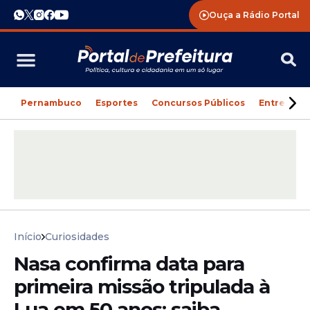
Ouça a Rádio Portal
Pernambuco
Esportes
Concursos Públicos
Entreteni
Início
Curiosidades
Nasa confirma data para
primeira missão tripulada à
Lua em 50 anos; saiba