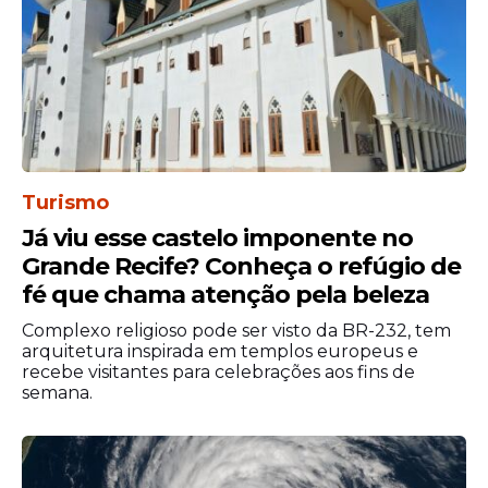
Turismo
Já viu esse castelo imponente no
Grande Recife? Conheça o refúgio de
fé que chama atenção pela beleza
"Em vez de exigir propulsão no retorno, essa
trajetória com baixo consumo de
Complexo religioso pode ser visto da BR-232, tem
combustível aproveita o campo
arquitetura inspirada em templos europeus e
recebe visitantes para celebrações aos fins de
gravitacional da Terra e da Lua, garantindo
semana.
que - após sua viagem ao redor do lado
oculto da Lua - a Orion seja atraída de volta
naturalmente pela gravidade da Terra para
a parte de retorno livre da
missão
", afirmou