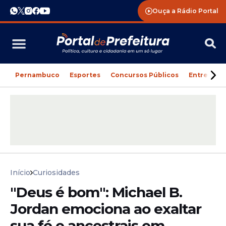
Ouça a Rádio Portal
Pernambuco
Esportes
Concursos Públicos
Entreteni
Início
Curiosidades
"Deus é bom": Michael B.
Jordan emociona ao exaltar
sua fé e ancestrais em