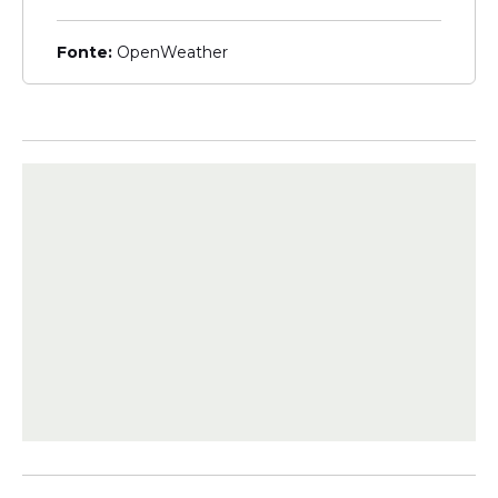
governadora prestigia
exibição do Oscar neste
Fonte:
OpenWeather
domingo (15) no Cinema
São Luiz
Veja Também
Um dos momentos mais marcantes do
discurso ocorreu quando Jordan
mencionou artistas que considera
referências em sua carreira. O
ator
afirmou
que só estava naquele palco graças ao
trabalho de nomes que vieram antes dele
na indústria cinematográfica.