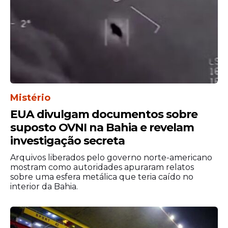
Jordan também agradeceu ao público que
apoiou o filme. Em sua fala, ele destacou os
espectadores que assistiram à produção
várias vezes no cinema e ajudaram a
impulsionar o sucesso do projeto. Para ele,
a recepção do público foi fundamental
para consolidar o impacto do filme.
Mistério
EUA divulgam documentos sobre
“Vocês fizeram deste filme o que ele é”,
suposto OVNI na Bahia e revelam
disse o
ator
, dirigindo-se diretamente às
investigação secreta
pessoas que acompanharam a produção
desde o lançamento.
Arquivos liberados pelo governo norte-americano
mostram como autoridades apuraram relatos
sobre uma esfera metálica que teria caído no
interior da Bahia.