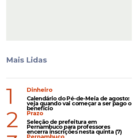
necessário para mostrar seu trabalho.
Mais Lidas
1
Dinheiro
O
ator
também citou colegas de elenco e
Calendário do Pé-de-Meia de agosto:
veja quando vai começar a ser pago o
membros da equipe técnica, destacando
benefício
2
que a produção foi construída de forma
Prazo
coletiva. Para ele, o filme representa não
Seleção de prefeitura em
Pernambuco para professores
apenas um projeto artístico, mas também
encerra inscrições nesta quinta (7)
uma oportunidade de mostrar histórias e
Pernambuco