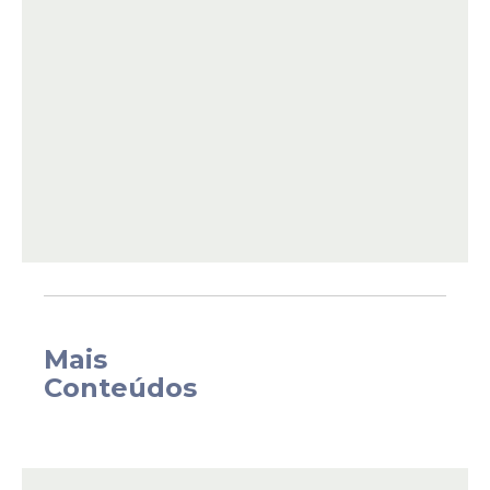
pai, ao lembrar de suas origens em Gana e
da trajetória familiar. “Todo mundo sabe o
quanto eu sinto falta do meu pai. Meu pai
veio de Gana para estar aqui comigo”,
afirmou.
Mais
Conteúdos
Ao longo do discurso, o
ator
destacou a
importância da fé e do apoio familiar em