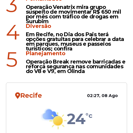
3
identidades culturais de maneira mais
Operação Venatrix mira grupo
suspeito de movimentar R$ 650 mil
ampla.
por mês com tráfico de drogas em
Surubim
4
Diversão
Em Recife, no Dia dos Pais terá
Leia Também
opções gratuitas para celebrar a data
em parques, museus e passeios
turísticos; confira
5
Planejamento
Perdeu
Operação Break remove barricadas e
reforça segurança nas comunidades
Filme "O Agente Secreto"
do V8 e V9, em Olinda
vai até Oscar, mas volta
para casa de mãos vazias
Recife
02:27, 08 Ago
24
°c
Presença
O Agente Secreto: