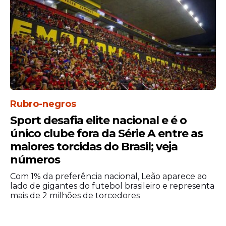
Ao final do discurso, Jordan afirmou que
pretende continuar evoluindo
Rubro-negros
profissionalmente e se tornar “a melhor
versão de si mesmo”. Ele também disse
Sport desafia elite nacional e é o
que sente a responsabilidade de honrar as
único clube fora da Série A entre as
oportunidades recebidas ao longo da
maiores torcidas do Brasil; veja
carreira.
números
Confira o discurso
Com 1% da preferência nacional, Leão aparece ao
lado de gigantes do futebol brasileiro e representa
completo
mais de 2 milhões de torcedores