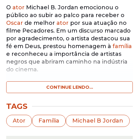
O
ator
Michael B. Jordan emocionou o
público ao subir ao palco para receber o
Oscar
de melhor
ator
por sua atuação no
filme Pecadores. Em um discurso marcado
por agradecimento, o artista destacou sua
fé em Deus, prestou homenagem à
família
e reconheceu a importância de artistas
negros que abriram caminho na indústria
do cinema.
CONTINUE LENDO...
Notícias pelo WhatsApp
Receba as notícias exclusivas do
Portal
de Prefeitura
pelo nosso canal.
TAGS
Entrar no canal
Ator
Família
Michael B Jordan
O
ator
também fez uma menção direta ao