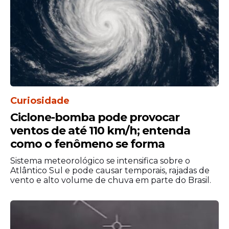
“ancestrais” da indústria.
Segundo o
ator
, reconhecer essas
referências é essencial para entender o
próprio caminho. Ele afirmou que a
presença desses artistas negros na história
do cinema ajudou a abrir portas para novas
gerações.
Curiosidade
Ciclone-bomba pode provocar
ventos de até 110 km/h; entenda
como o fenômeno se forma
Sistema meteorológico se intensifica sobre o
Atlântico Sul e pode causar temporais, rajadas de
vento e alto volume de chuva em parte do Brasil.