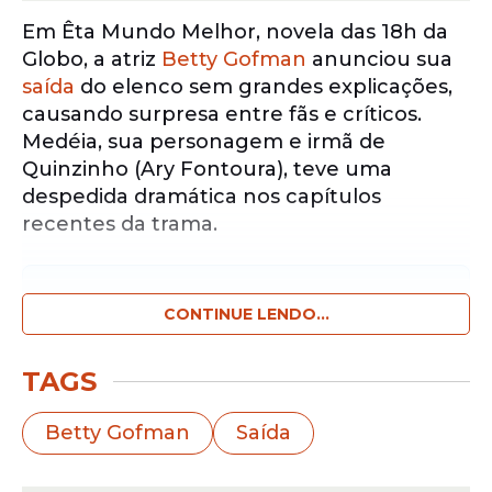
Em Êta Mundo Melhor, novela das 18h da
Globo, a atriz
Betty Gofman
anunciou sua
saída
do elenco sem grandes explicações,
causando surpresa entre fãs e críticos.
Medéia, sua personagem e irmã de
Quinzinho (Ary Fontoura), teve uma
despedida dramática nos capítulos
recentes da trama.
Notícias pelo WhatsApp
Receba as notícias exclusivas do
CONTINUE LENDO...
Portal
de Prefeitura
pelo nosso canal.
TAGS
Entrar no canal
Betty Gofman
Saída
Na sequência que marcou a
saída
, Medéia
destruiu um papel importante,