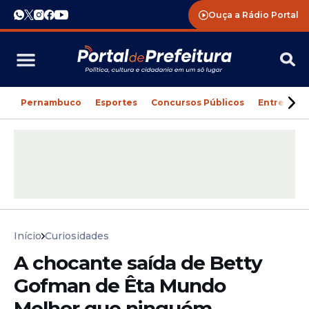
Ouça a Rádio Portal
Pernambuco
Esportes
Concursos Públicos
Entreteni
Início
Curiosidades
A chocante saída de Betty
Gofman de Êta Mundo
Melhor que ninguém