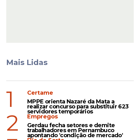
Mais Lidas
Nos bastidores, a substituição repentina de
1
Certame
Betty veio após a atriz Grace Gianoukas,
inicialmente escalada para viver Medéia,
MPPE orienta Nazaré da Mata a
realizar concurso para substituir 623
precisar se afastar por problemas de
servidores temporários
2
saúde. Betty Gofman assumiu o papel, mas
Empregos
sua trajetória chegou ao fim de forma
Gerdau fecha setores e demite
trabalhadores em Pernambuco
inesperada com esta internação na trama.
apontando 'condição de mercado'