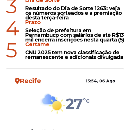
3
Dia de Sorte
Resultado do Dia de Sorte 1263: veja
Os fãs aguardam agora o
os números sorteados e a premiação
desta terça-feira
4
desenrolar dessa decisão do
Prazo
autor Walcyr Carrasco, enquanto
Seleção de prefeitura em
a novela segue firme com seu
Pernambuco com salários de até R$13
mil encerra inscrições nesta quarta (5)
5
elenco renovado e novas tramas
Certame
que prometem agitar o público.
CNU 2025 tem nova classificação de
remanescente e adicionais divulgada
Recife
13:54, 06 Ago
27
°c