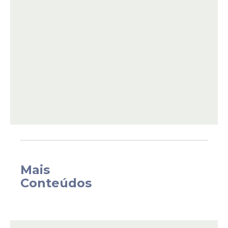
considerado um mapa que indicava a
localização de diamantes que Quinzinho e
Cunegundes (Elizabeth Savala) buscavam
na fazenda para enriquecer. Ao descobrir
que não teria direito às pedras preciosas,
ela rasgou e engoliu o mapa, gesto que
acelerou seu destino na história.
Mais
Conteúdos