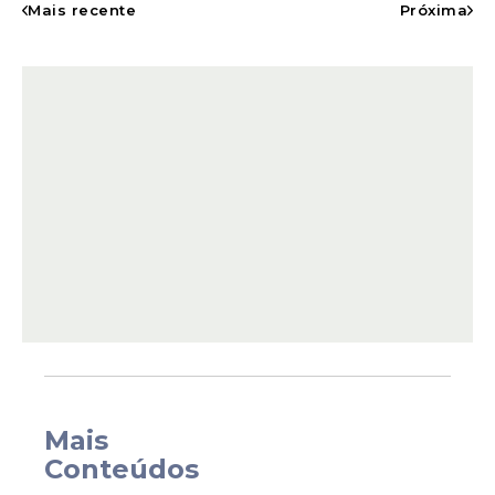
Mais recente
Próxima
acionadas após denúncias de que um
imóvel na Avenida Bom Jesus, no
Loteamento Santa Luzia, estaria sendo
utilizado como ponto de
desmanche
de
motocicletas.
Mais
Conteúdos
Ao chegarem ao local, os policiais afirmam