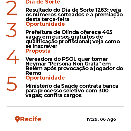
2
Dia de Sorte
Leia Também
Resultado do Dia de Sorte 1263: veja
os números sorteados e a premiação
desta terça-feira
3
Oportunidade
Operação
Prefeitura de Olinda oferece 465
vagas em cursos gratuitos de
Dois homens são presos e
qualificação profissional; veja como
menor é apreendido por
se inscrever
4
Proposta
envolvimento com
Vereadora do PSOL quer tornar
desmanche de motos em
Neymar "Persona Non Grata" em
Jaboatão
Belém após provocação a jogador do
Remo
5
Oportunidade
Sucesso
Ministério da Saúde contrata banca
para processo seletivo com 300
Polícia acaba com
vagas; confira cargos
esquema de desmanche de
carros, em Pernambuco
Recife
17:29, 06 Ago