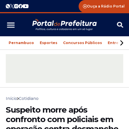
Ouça a Rádio Portal
Pernambuco
Esportes
Concursos Públicos
Entreteni
Início
Cotidiano
Suspeito morre após
confronto com policiais em
operação contra desmanche