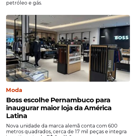
Policiais militares da 6ª Companhia
petróleo e gás.
Independente de Polícia Militar (CIPM)
desarticularam, na quarta-feira, 23 de julho,
um esquema de desmanche de veículos
no Loteamento Lagoa Azul, em Limoeiro,
no Agreste pernambucano.
Moda
Boss escolhe Pernambuco para
inaugurar maior loja da América
Latina
Nova unidade da marca alemã conta com 600
O efetivo recebeu informações sobre a
metros quadrados, cerca de 17 mil peças e integra