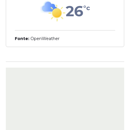
26
°c
Veja Também
Fonte:
OpenWeather
A ocorrência foi registrada como tráfico de
entorpecentes, porte ilegal de arma de
fogo e
morte
por intervenção legal de
agente do Estado. A Polícia Civil de
Pernambuco informou que o caso está
sob investigação da 13ª Delegacia de
Polícia de Homicídios (DPH), que dará
continuidade às apurações sobre o
confronto e a atuação dos suspeitos no
local. As investigações seguem em
andamento.