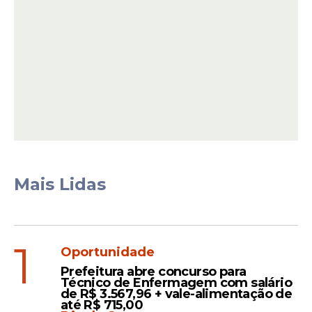
Apreensão
Mais Lidas
Todo o material foi encaminhado à
delegacia para os procedimentos legais.
Segundo a PM, a ação ocorreu após
levantamento de informações sobre a
1
Oportunidade
atividade criminosa no endereço, que já
Prefeitura abre concurso para
vinha sendo monitorado.
Técnico de Enfermagem com salário
de R$ 3.567,96 + vale-alimentação de
até R$ 715,00