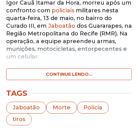
Igor Cauã Itamar da Hora, morreu após um
confronto com
policiais
militares nesta
quarta-feira, 13 de maio, no bairro do
Curado III, em
Jaboatão
dos Guararapes, na
Região Metropolitana do Recife (RMR). Na
operação, a equipe apreendeu armas,
munições, motocicletas, entorpecentes e
um celular.
CONTINUE LENDO...
Notícias pelo WhatsApp
Receba as notícias exclusivas do
Portal
de Prefeitura
pelo nosso canal.
TAGS
Entrar no canal
Jaboatão
Morte
Polícia
tiros
De acordo com a
Polícia
Militar de
Pernambuco (
PMPE
), equipes do Batalhão
de Polícia de Radiopatrulha (
BPRp
) foram