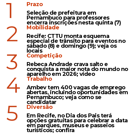
1
Prazo
Premiações nas faixas
Seleção de prefeitura em
Pernambuco para professores
menores do sorteio
encerra inscrições nesta quinta (7)
2
Mobilidade
Além do grande vencedor da noite, o
Recife: CTTU monta esquema
concurso 1221 distribuiu dinheiro para
especial de trânsito para eventos no
sábado (8) e domingo (9); veja os
milhares de pessoas que acertaram menos
locais
3
números na mesma cartela. Na faixa de
6
Competição
acertos
, a Caixa Econômica Federal
Rebeca Andrade crava salto e
conquista a maior nota do mundo no
identificou
48 apostas vencedoras
. Cada
aparelho em 2026; vídeo
4
um desses bilhetes rende ao seu titular a
Trabalho
quantia de
R$ 2.962,17
, injetando um bom
Ambev tem 400 vagas de emprego
abertas, incluindo oportunidades em
dinheiro no orçamento doméstico dessas
Pernambuco; veja como se
dezenas de famílias brasileiras.
candidatar
5
Diversão
O Dia de Sorte também pagou valores fixos
Em Recife, no Dia dos Pais terá
opções gratuitas para celebrar a data
para os jogadores que acertaram cinco e
em parques, museus e passeios
quatro dezenas. Um grupo de
2.130
turísticos; confira
pessoas
garantiu
5 acertos
e cada uma