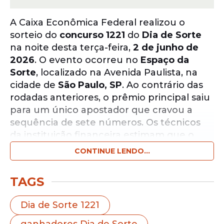
A Caixa Econômica Federal realizou o
sorteio do
concurso 1221
do
Dia de Sorte
na noite desta terça-feira,
2 de junho de
2026
. O evento ocorreu no
Espaço da
Sorte
, localizado na Avenida Paulista, na
cidade de
São Paulo, SP
. Ao contrário das
rodadas anteriores, o prêmio principal saiu
para um único apostador que cravou a
sequência de sete números. Os técnicos
da instituição financeira estimam que o
próximo concurso, marcado para o sábado,
CONTINUE LENDO...
6 de junho de 2026
, pagará o valor inicial
de
R$ 300.000,00
.
TAGS
Notícias pelo WhatsApp
Dia de Sorte 1221
Receba as notícias exclusivas do
Portal
de Prefeitura
pelo nosso canal.
ganhadores Dia de Sorte