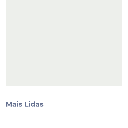
O jogador gastou o valor mínimo
regulamentar na cartela e faturou sozinho
a bolada de
R$ 1.245.218,96
. O prêmio
principal do Dia de Sorte estava
acumulado e o acerto individual garante
uma quantia significativa para o patrimônio
do bauruense.
Mais Lidas