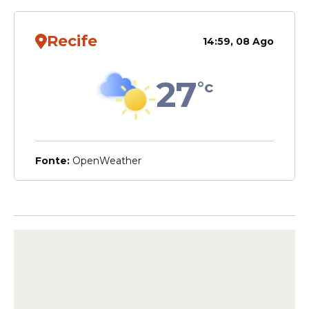
receberá
R$ 25,00
. Outros
28.239
apostadores
marcaram
4 acertos
no
Recife
14:59, 08 Ago
volante e têm o direito de retirar o prêmio
de
R$ 5,00
. Além disso, a Caixa registrou
27
87.023 apostas
que acertaram o
Mês da
°c
Sorte
(
Novembro
), e esses participantes
recebem
R$ 2,50
cada um.
Fonte:
OpenWeather