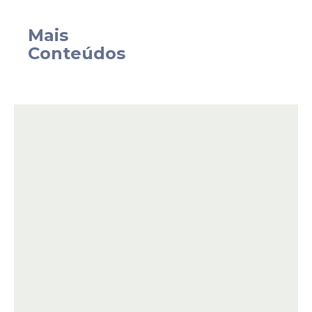
Mais
Conteúdos
Detalhes sobre a aposta
vencedora do prêmio
principal
O prêmio máximo do concurso saiu para o
estado de São Paulo e mudou a realidade
financeira de um morador do interior. O
felizardo realizou o seu jogo na cidade de
Bauru, SP
. Ele comprou um
bilhete físico
simples
com sete números na
Lotérica
Cruzeiro do Sul
.