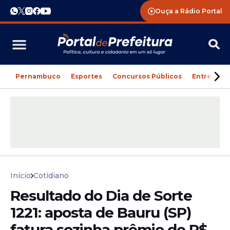
Ouça a Rádio Portal
Pernambuco
Esportes
Concursos Públicos
Entreteni
Início
Cotidiano
Resultado do Dia de Sorte
1221: aposta de Bauru (SP)
fatura sozinha prêmio de R$