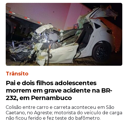
1 trevo
, foram
65.097 apostas ganhadoras
,
cada uma recebendo
R$ 6,00
. Essas faixas
concentram a maior quantidade de
vencedores e reforçam o alcance do jogo.
A arrecadação total do concurso 346 foi de
R$ 5.902.128,00
, valor que
acompanha
o
crescimento do
prêmio acumulado
e o
aumento do número de apostas. O volume
mostra como os concursos acumulados
Trânsito
impulsionam a participação e mantêm o
interesse do público.
Pai e dois filhos adolescentes
morrem em grave acidente na BR-
232, em Pernambuco
Colisão entre carro e carreta aconteceu em São
Caetano, no Agreste; motorista do veículo de carga
não ficou ferido e fez teste do bafômetro.