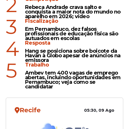
2
Esses resultados mostram como a loteria
Rebeca Andrade crava salto e
distribui valores de forma ampla, mesmo
conquista a maior nota do mundo no
quando o prêmio principal não sai.
aparelho em 2026; vídeo
3
Fiscalização
Em Pernambuco, dez falsos
profissionais de educação física são
autuados em escolas
Leia Também
4
Resposta
Hang se posiciona sobre boicote da
Havan à Globo apesar de anúncios na
emissora
5
Dupla Sena
Trabalho
Dupla Sena 2945 (15/04):
Ambev tem 400 vagas de emprego
prêmio principal acumula e
abertas, incluindo oportunidades em
Pernambuco; veja como se
sorteio de sexta-feira chega
candidatar
a R$ 1 milhão
Recife
05:30, 09 Ago
Lotomania
Lotomania 2912 (15/04)