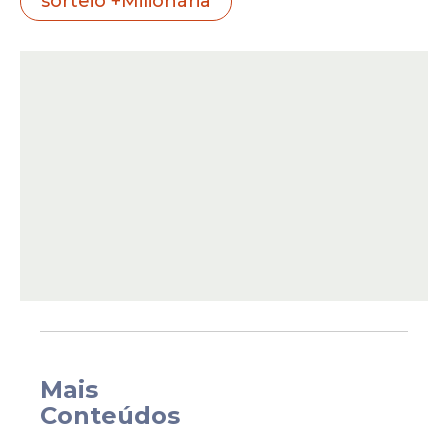
sorteio +Milionária
novamente e chegou à estimativa de
R$
36 milhões
para o próximo sorteio,
marcado para sábado, 18 de abril. O valor
segue em crescimento e mantém o
interesse de quem acompanha a
modalidade, que se destaca pelas
premiações em diferentes faixas.
Mais
Conteúdos