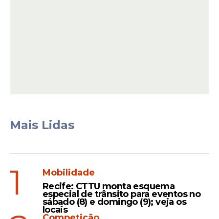
Mais Lidas
Na sequência, a categoria de
4 acertos + 2
trevos
teve
52 apostas premiadas
, com
1
cada uma recebendo
R$ 1.972,59
. Já a faixa
Mobilidade
de
4 acertos + 1 ou nenhum trevo
Recife: CTTU monta esquema
especial de trânsito para eventos no
contabilizou
783 apostas ganhadoras
, com
sábado (8) e domingo (9); veja os
prêmio de
R$ 131,00
para cada bilhete.
locais
Competição