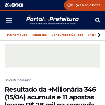
Ouça a Rádio Portal
Pernambuco
Esportes
Concursos Públicos
Entreteni
Início
Cotidiano
Resultado da +Milionária 346
(15/04) acumula e 11 apostas
levam R$ 28 mil na segunda