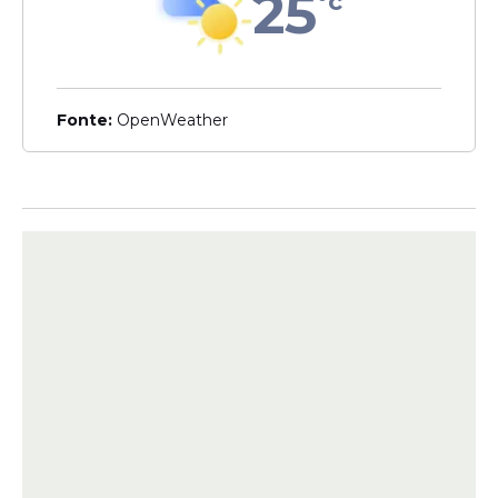
25
°c
acumula e prêmio principal
sobe para R$ 1,8 milhão
para a próxima sexta-feira
Fonte:
OpenWeather
Veja Também
As faixas com três acertos também
apresentaram grande número de
ganhadores. A categoria de
3 acertos + 2
trevos
teve
1.122 apostas premiadas
, com
valor fixo de
R$ 50,00
. Já
3 acertos + 1
trevo
registrou
8.201 apostas ganhadoras
,
com prêmio de
R$ 24,00
cada. Esses