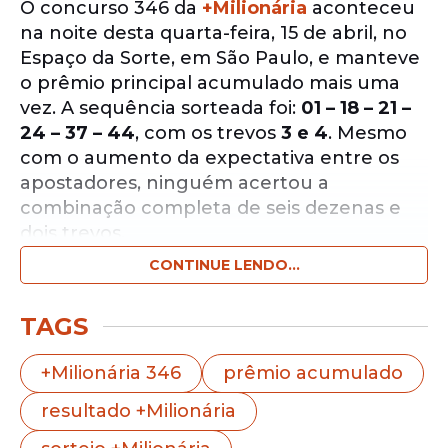
O concurso 346 da
+Milionária
aconteceu
na noite desta quarta-feira, 15 de abril, no
Espaço da Sorte, em São Paulo, e manteve
o prêmio principal acumulado mais uma
vez. A sequência sorteada foi:
01 – 18 – 21 –
24 – 37 – 44
, com os trevos
3 e 4
. Mesmo
com o aumento da expectativa entre os
apostadores, ninguém acertou a
combinação completa de seis dezenas e
dois trevos.
CONTINUE LENDO...
Notícias pelo WhatsApp
Receba as notícias exclusivas do
Portal
TAGS
de Prefeitura
pelo nosso canal.
+Milionária 346
prêmio acumulado
Entrar no canal
resultado +Milionária
Com isso, o prêmio principal acumulou