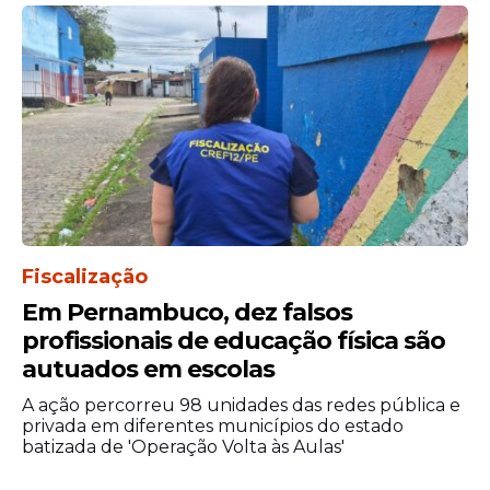
O resultado desta quarta-feira mantém o
cenário de expectativa para o próximo
sorteio, com prêmio ainda mais alto e
novas chances para quem busca acertar a
combinação completa da +Milionária.
Fiscalização
Em Pernambuco, dez falsos
profissionais de educação física são
autuados em escolas
A ação percorreu 98 unidades das redes pública e
privada em diferentes municípios do estado
batizada de 'Operação Volta às Aulas'