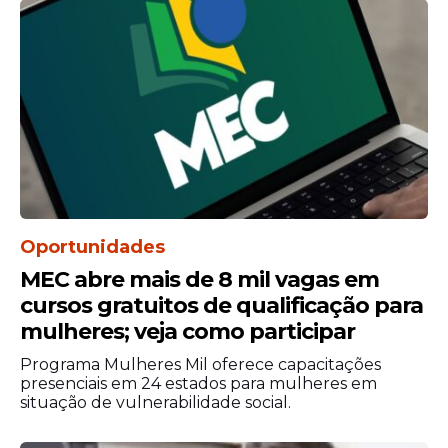
neste concurso. A Loteria Federal mantém
o modelo tradicional de sorteio, o que
facilita a conferência e a
transparência
do
processo para todos os participantes.
O concurso 6054 reforça o interesse
constante de apostadores que aguardam
os resultados divulgados aos sábados. Cada
bilhete premiado traz uma nova história e
movimenta casas lotéricas espalhadas por
Oportunidades
diferentes regiões do país.
MEC abre mais de 8 mil vagas em
cursos gratuitos de qualificação para
mulheres; veja como participar
Programa Mulheres Mil oferece capacitações
presenciais em 24 estados para mulheres em
situação de vulnerabilidade social.