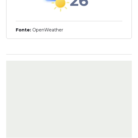
26
Curiosidades
Por que tantas lagartixas
aparecem em casa?
Fonte:
OpenWeather
Entenda o que a presença
delas revela sobre o
ambiente
Veja Também
O quinto prêmio retorna ao estado de São
Paulo. O bilhete
085835
, registrado na
Jogada Certa Loterias
, rende
R$ 20.503,00
ao apostador. O valor fecha a lista de