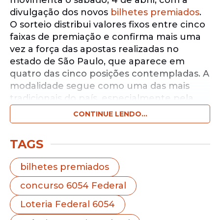
movimenta o sábado, 4 de abril, com a
divulgação dos novos
bilhetes premiados
.
O sorteio distribui valores fixos entre cinco
faixas de premiação e confirma mais uma
vez a força das apostas realizadas no
estado de São Paulo, que aparece em
quatro das cinco posições contempladas. A
modalidade segue como uma das mais
tradicionais do país, especialmente pela
transparência dos resultados e pela
CONTINUE LENDO...
simplicidade para conferir os números.
TAGS
Notícias pelo WhatsApp
Receba as notícias exclusivas do
Portal
bilhetes premiados
de Prefeitura
pelo nosso canal.
concurso 6054 Federal
Entrar no canal
Loteria Federal 6054