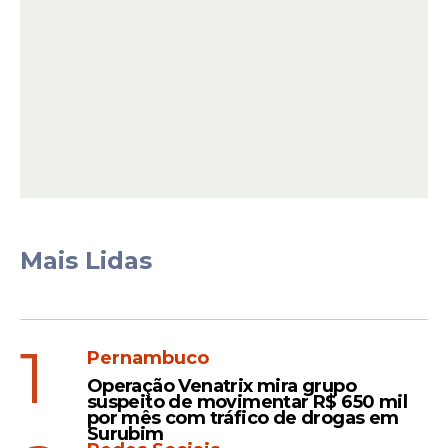
frequência nos concursos da Federal, o
que demonstra o hábito de apostas
distribuído entre municípios de menor
porte.
Mais Lidas
1
Pernambuco
Operação Venatrix mira grupo
O quarto prêmio rompe a sequência
suspeito de movimentar R$ 650 mil
por mês com tráfico de drogas em
paulista e segue para o Sul do país. O
Surubim
bilhete
044218
, vendido pela lotérica
Leão