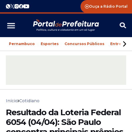
Ouça a Rádio Portal
Pernambuco
Esportes
Concursos Públicos
Entreteni
Início
Cotidiano
Resultado da Loteria Federal
6054 (04/04): São Paulo
concentra principais prêmios