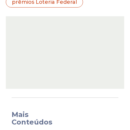
prêmios Loteria Federal
O primeiro prêmio, no valor de
R$
500.000,00
, fica com o bilhete
019022
,
vendido pela unidade
Max Lotérica
, em
São Paulo (SP). O valor representa o maior
montante do concurso e se torna o
destaque do sorteio. A casa lotérica que
registrou o bilhete costuma receber
grande fluxo de apostadores, e agora entra
para a lista das unidades contempladas no
ano.
Mais
Conteúdos