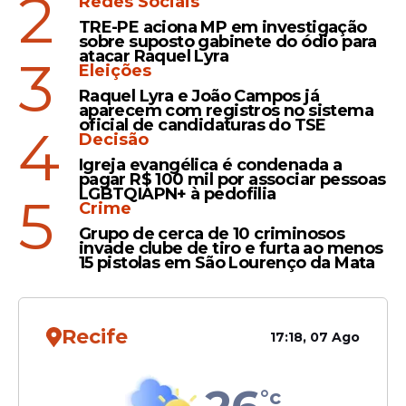
2
Redes Sociais
da Sorte
, em Balneário Camboriú (SC),
TRE-PE aciona MP em investigação
sobre suposto gabinete do ódio para
recebe
R$ 25.000,00
. O município
atacar Raquel Lyra
3
catarinense aparece em diferentes
Eleições
modalidades lotéricas ao longo do ano, e o
Raquel Lyra e João Campos já
concurso 6054 reforça essa presença.
aparecem com registros no sistema
oficial de candidaturas do TSE
4
Decisão
Igreja evangélica é condenada a
pagar R$ 100 mil por associar pessoas
Leia Também
LGBTQIAPN+ à pedofilia
5
Crime
Grupo de cerca de 10 criminosos
invade clube de tiro e furta ao menos
Saúde
15 pistolas em São Lourenço da Mata
Fiocruz alerta para alta de
37% em mortes por
variante agressiva de gripe
Recife
17:18, 07 Ago
no Brasil
°c