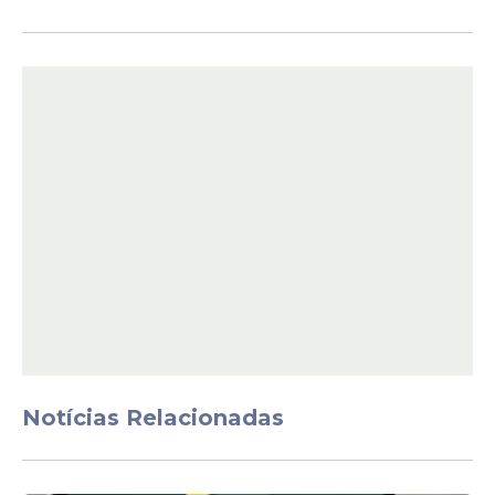
premiação da noite e coloca mais uma
unidade paulista entre as contempladas
do sorteio.
Os números sorteados mostram
Notícias Relacionadas
novamente a diversidade geográfica das
apostas, ainda que o estado de São Paulo
concentre a maior parte das premiações